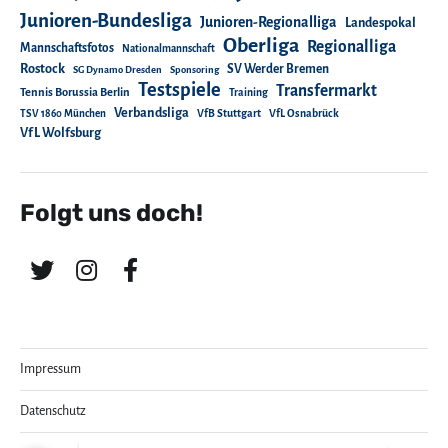
Junioren-Bundesliga
Junioren-Regionalliga
Landespokal
Oberliga
Regionalliga
Mannschaftsfotos
Nationalmannschaft
Rostock
SV Werder Bremen
SG Dynamo Dresden
Sponsoring
Testspiele
Transfermarkt
Tennis Borussia Berlin
Training
Verbandsliga
TSV 1860 München
VfB Stuttgart
VfL Osnabrück
VfL Wolfsburg
Folgt uns doch!
Impressum
Datenschutz