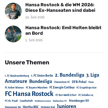
Hansa Rostock & die WM 2026:
Diese Ex-Hanseaten sind dabei
24. Juni 2026
Hansa Rostock: Emil Holten bleibt
an Bord
5. Juni 2026
Unsere Themen
2. Bundesliga
3. Liga
1. FC Union Berlin
1. FC Neubrandenburg
Amateure
Bundesliga
DFB-Pokal
Chemnitzer FC
Fans
FC Energie Cottbus
FC Anker Wismar
FC Bayern München
FC Erzgebirge Aue
FC Hansa Rostock
FC Rot-Weiß Erfurt
FC Schalke 04
Hamburger SV
FC St. Pauli
Gesellschaft
Hallenturniere
Hallescher FC
Junioren
Hertha BSC
Hannover 96
Holstein Kiel