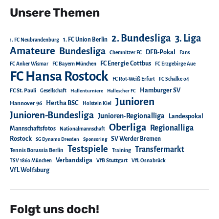
Unsere Themen
2. Bundesliga
3. Liga
1. FC Union Berlin
1. FC Neubrandenburg
Amateure
Bundesliga
DFB-Pokal
Chemnitzer FC
Fans
FC Energie Cottbus
FC Anker Wismar
FC Bayern München
FC Erzgebirge Aue
FC Hansa Rostock
FC Rot-Weiß Erfurt
FC Schalke 04
Hamburger SV
FC St. Pauli
Gesellschaft
Hallenturniere
Hallescher FC
Junioren
Hertha BSC
Hannover 96
Holstein Kiel
Junioren-Bundesliga
Junioren-Regionalliga
Landespokal
Oberliga
Regionalliga
Mannschaftsfotos
Nationalmannschaft
Rostock
SV Werder Bremen
SG Dynamo Dresden
Sponsoring
Testspiele
Transfermarkt
Tennis Borussia Berlin
Training
Verbandsliga
TSV 1860 München
VfB Stuttgart
VfL Osnabrück
VfL Wolfsburg
Folgt uns doch!