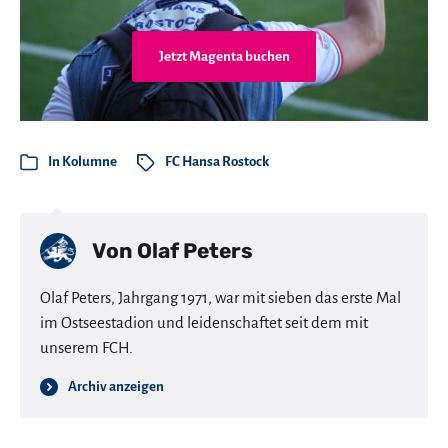
Jetzt Magenta buchen
In
Kolumne
FC Hansa Rostock
Von
Olaf Peters
Olaf Peters, Jahrgang 1971, war mit sieben das erste Mal
im Ostseestadion und leidenschaftet seit dem mit
unserem FCH.
Archiv anzeigen