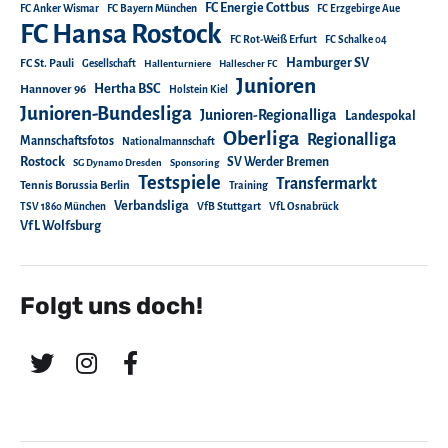
FC Energie Cottbus
FC Anker Wismar
FC Bayern München
FC Erzgebirge Aue
FC Hansa Rostock
FC Rot-Weiß Erfurt
FC Schalke 04
Hamburger SV
FC St. Pauli
Gesellschaft
Hallenturniere
Hallescher FC
Junioren
Hertha BSC
Hannover 96
Holstein Kiel
Junioren-Bundesliga
Junioren-Regionalliga
Landespokal
Oberliga
Regionalliga
Mannschaftsfotos
Nationalmannschaft
Rostock
SV Werder Bremen
SG Dynamo Dresden
Sponsoring
Testspiele
Transfermarkt
Tennis Borussia Berlin
Training
Verbandsliga
TSV 1860 München
VfB Stuttgart
VfL Osnabrück
VfL Wolfsburg
Folgt uns doch!