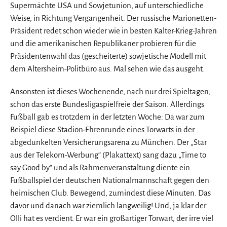
Supermächte USA und Sowjetunion, auf unterschiedliche
Weise, in Richtung Vergangenheit: Der russische Marionetten-
Präsident redet schon wieder wie in besten Kalter-Krieg-Jahren
und die amerikanischen Republikaner probieren für die
Präsidentenwahl das (gescheiterte) sowjetische Modell mit
dem Altersheim-Politbüro aus. Mal sehen wie das ausgeht.
Ansonsten ist dieses Wochenende, nach nur drei Spieltagen,
schon das erste Bundesligaspielfreie der Saison. Allerdings
Fußball gab es trotzdem in der letzten Woche: Da war zum
Beispiel diese Stadion-Ehrenrunde eines Torwarts in der
abgedunkelten Versicherungsarena zu München. Der „Star
aus der Telekom-Werbung“ (Plakattext) sang dazu „Time to
say Good by“ und als Rahmenveranstaltung diente ein
Fußballspiel der deutschen Nationalmannschaft gegen den
heimischen Club. Bewegend, zumindest diese Minuten. Das
davor und danach war ziemlich langweilig! Und, ja klar der
Olli hat es verdient. Er war ein großartiger Torwart, der irre viel