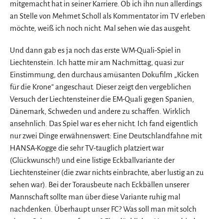
mitgemacht hat in seiner Karriere. Ob ich ihn nun allerdings
an Stelle von Mehmet Scholl als Kommentator im TV erleben
möchte, weiß ich noch nicht. Mal sehen wie das ausgeht.
Und dann gab es ja noch das erste WM-Quali-Spiel in
Liechtenstein. Ich hatte mir am Nachmittag, quasi zur
Einstimmung, den durchaus amüsanten Dokufilm „Kicken
für die Krone“ angeschaut. Dieser zeigt den vergeblichen
Versuch der Liechtensteiner die EM-Quali gegen Spanien,
Dänemark, Schweden und andere zu schaffen. Wirklich
ansehnlich. Das Spiel war es eher nicht. Ich fand eigentlich
nur zwei Dinge erwähnenswert: Eine Deutschlandfahne mit
HANSA-Kogge die sehr TV-tauglich platziert war
(Glückwunsch!) und eine listige Eckballvariante der
Liechtensteiner (die zwar nichts einbrachte, aber lustig an zu
sehen war). Bei der Torausbeute nach Eckbällen unserer
Mannschaft sollte man über diese Variante ruhig mal
nachdenken. Überhaupt unser FC? Was soll man mit solch