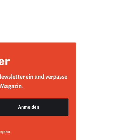
er
Newsletter ein und verpasse
-Magazin
.
agazin.