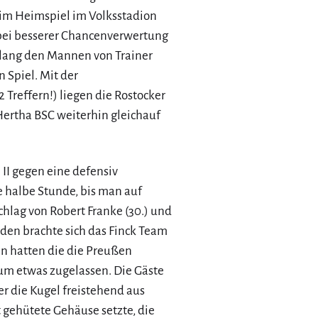
 im Heimspiel im Volksstadion
er bei besserer Chancenverwertung
elang den Mannen von Trainer
n Spiel. Mit der
 Treffern!) liegen die Rostocker
ertha BSC weiterhin gleichauf
II gegen eine defensiv
e halbe Stunde, bis man auf
lag von Robert Franke (30.) und
nden brachte sich das Finck Team
in hatten die die Preußen
um etwas zugelassen. Die Gäste
er die Kugel freistehend aus
 gehütete Gehäuse setzte, die