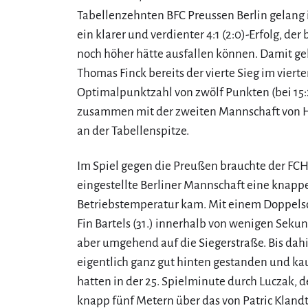
Tabellenzehnten BFC Preussen Berlin gelang
ein klarer und verdienter 4:1 (2:0)-Erfolg, d
noch höher hätte ausfallen können. Damit g
Thomas Finck bereits der vierte Sieg im vierte
Optimalpunktzahl von zwölf Punkten (bei 15:2
zusammen mit der zweiten Mannschaft von H
an der Tabellenspitze.
Im Spiel gegen die Preußen brauchte der FCH 
eingestellte Berliner Mannschaft eine knapp
Betriebstemperatur kam. Mit einem Doppelsch
Fin Bartels (31.) innerhalb von wenigen Seku
aber umgehend auf die Siegerstraße. Bis dah
eigentlich ganz gut hinten gestanden und ka
hatten in der 25. Spielminute durch Luczak, d
knapp fünf Metern über das von Patric Klandt