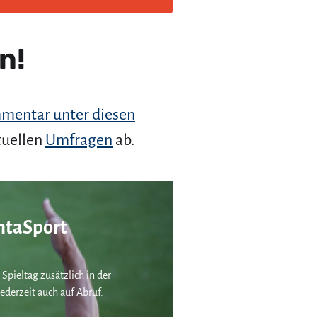
n!
mentar unter diesen
tuellen
Umfragen
ab.
taSport
 Spieltag zusätzlich in der
ederzeit auch auf Abruf.