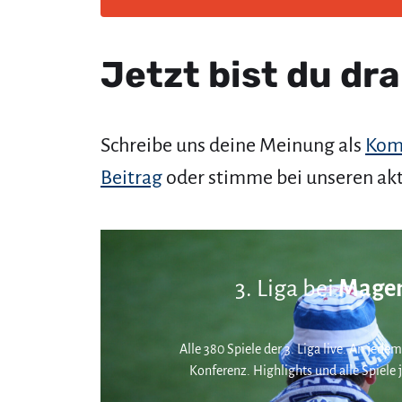
Jetzt bist du dra
Schreibe uns deine Meinung als
Kom
Beitrag
oder stimme bei unseren ak
3. Liga bei
Magen
Alle 380 Spiele der 3. Liga live. An jedem
Konferenz. Highlights und alle Spiele j