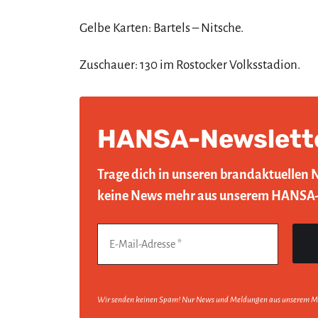
Gelbe Karten: Bartels – Nitsche.
Zuschauer: 130 im Rostocker Volksstadion.
HANSA-Newslett
Trage dich in unseren brandaktuellen 
keine News mehr aus unserem HANSA
Wir senden keinen Spam! Nur News und Meldungen aus unserem M