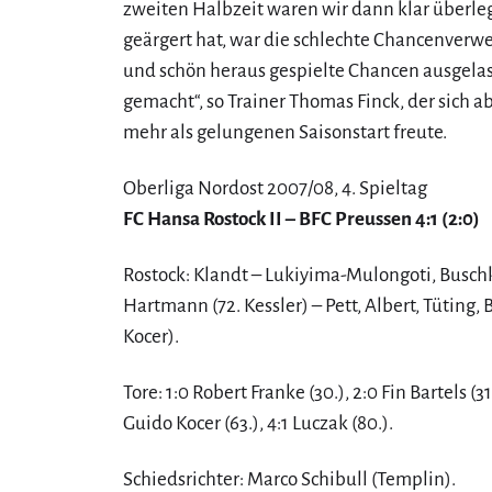
zweiten Halbzeit waren wir dann klar überle
geärgert hat, war die schlechte Chancenverwe
und schön heraus gespielte Chancen ausgelas
gemacht“, so Trainer Thomas Finck, der sich a
mehr als gelungenen Saisonstart freute.
Oberliga Nordost 2007/08, 4. Spieltag
FC Hansa Rostock II – BFC Preussen 4:1 (2:0)
Rostock: Klandt – Lukiyima-Mulongoti, Buschke
Hartmann (72. Kessler) – Pett, Albert, Tüting, B
Kocer).
Tore: 1:0 Robert Franke (30.), 2:0 Fin Bartels (31
Guido Kocer (63.), 4:1 Luczak (80.).
Schiedsrichter: Marco Schibull (Templin).