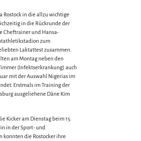
 Rostock in die allzu wichtige
ichzeitig in die Rückrunde der
e Cheftrainer und Hansa-
htathletikstadion zum
beliebten Laktattest zusammen.
hlten am Montag neben den
immer (Infektserkrankung) auch
nuar mit der Auswahl Nigerias im
ndet. Erstmals im Training der
fsburg ausgeliehene Däne Kim
ie Kicker am Dienstag beim 15.
in in der Sport- und
n konnten die Rostocker ihre