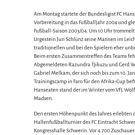
Am Montag startete der Bundesligist FC Hansa
Vorbereitung in das Fußballjahr 2004 und gle
Fußball-Saison 2003/04. Um 10 Uhr trommelt
Urgestein Juri Schlünz seine Mannen im Leic
traditionellen und bei den Spielern eher un
Beim ersten Zusammentreffen des Teams fe
Abgemeldeten Razundra Tjikuzu und Gerd W
Gabriel Melkam, der sich noch bis zum 10. Ja
Trainingscamp in Faro für den Afrika-Cup befi
Hanseaten stand der im Winter vom VfL Wol
Madsen.
Den ersten Höhenpunkt des Jahres erlebten d
Hallenfußballturnier des FC Eintracht Schwer
Kongresshalle Schwerin. Vor 4.700 Zuschauer