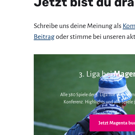
Jetzt bist du dra
Schreibe uns deine Meinung als
Kom
Beitrag
oder stimme bei unseren ak
3. Liga bei
Magen
Alle 380 Spiele der 3. Liga live. An jedem
Konferenz. Highlights und alle Spiele j
Jetzt Magenta bu