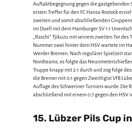
Auftaktbegegnung gegen die gastgebenden S
ersten Treffer für den FC Hansa Rostock erzie
zweiten und somit abschließenden Gruppens
im Duell mit dem Hamburger SV 1:1 Unentschi
„Raschi“ Tjikuzu mit seinem zweiten Tor des 
Nummer zwei hinter dem HSV wartete im Hal
Werder Bremen. Nach regulärer Spielzeit sta
Nordteams, es folgte das Neunmeterschießen.
Truppe knapp mit 2:1 durch und zog folge dess
die Bremer mit 0:1 gegen Zweitligist VfB Lübe
Auflage des Schweriner Turniers wurde. Die 
abschließend mit einem 0:7 gegen den HSV im
15. Lübzer Pils Cup 