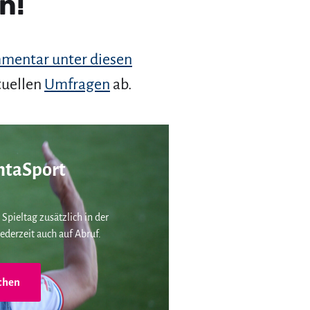
n!
mentar unter diesen
tuellen
Umfragen
ab.
taSport
 Spieltag zusätzlich in der
ederzeit auch auf Abruf.
chen