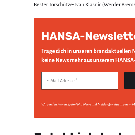
Bester Torschütze: Ivan Klasnic (Werder Brem
HANSA-Newslett
Trage dich in unseren brandaktuellen 
keine News mehr aus unserem HANSA
Wir senden keinen Spam! Nur News und Meldungen aus unserem M