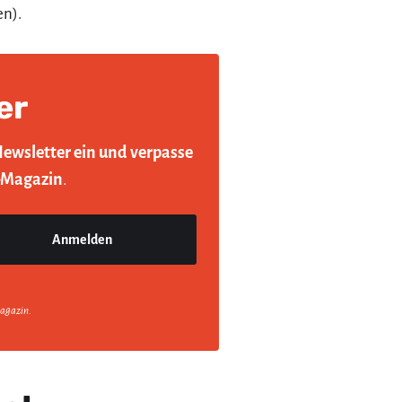
en).
er
Newsletter ein und verpasse
-Magazin
.
agazin.