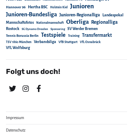
Junioren
Hertha BSC
Hannover 96
Holstein Kiel
Junioren-Bundesliga
Junioren-Regionalliga
Landespokal
Oberliga
Regionalliga
Mannschaftsfotos
Nationalmannschaft
Rostock
SV Werder Bremen
SG Dynamo Dresden
Sponsoring
Testspiele
Transfermarkt
Tennis Borussia Berlin
Training
Verbandsliga
TSV 1860 München
VfB Stuttgart
VfL Osnabrück
VfL Wolfsburg
Folgt uns doch!
Impressum
Datenschutz