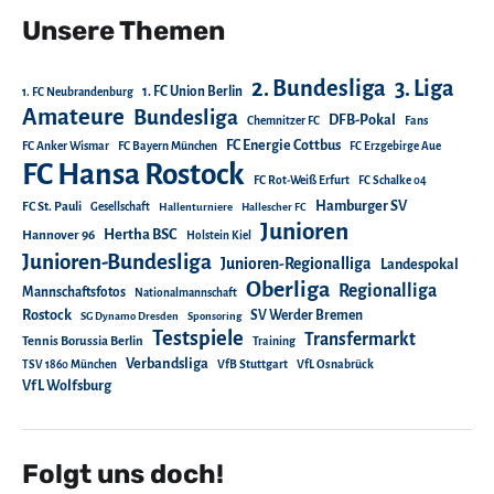
Unsere Themen
2. Bundesliga
3. Liga
1. FC Union Berlin
1. FC Neubrandenburg
Amateure
Bundesliga
DFB-Pokal
Chemnitzer FC
Fans
FC Energie Cottbus
FC Anker Wismar
FC Bayern München
FC Erzgebirge Aue
FC Hansa Rostock
FC Rot-Weiß Erfurt
FC Schalke 04
Hamburger SV
FC St. Pauli
Gesellschaft
Hallenturniere
Hallescher FC
Junioren
Hertha BSC
Hannover 96
Holstein Kiel
Junioren-Bundesliga
Junioren-Regionalliga
Landespokal
Oberliga
Regionalliga
Mannschaftsfotos
Nationalmannschaft
Rostock
SV Werder Bremen
SG Dynamo Dresden
Sponsoring
Testspiele
Transfermarkt
Tennis Borussia Berlin
Training
Verbandsliga
TSV 1860 München
VfB Stuttgart
VfL Osnabrück
VfL Wolfsburg
Folgt uns doch!