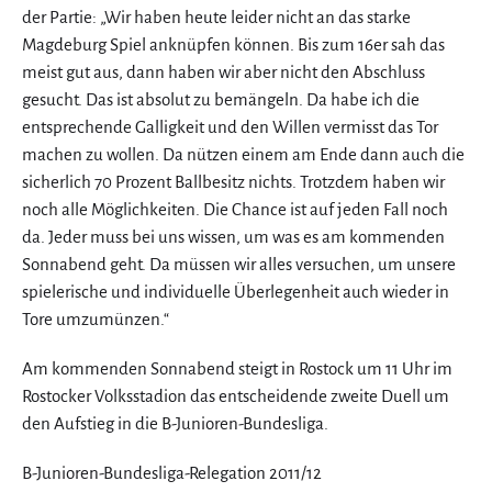
der Partie: „Wir haben heute leider nicht an das starke
Magdeburg Spiel anknüpfen können. Bis zum 16er sah das
meist gut aus, dann haben wir aber nicht den Abschluss
gesucht. Das ist absolut zu bemängeln. Da habe ich die
entsprechende Galligkeit und den Willen vermisst das Tor
machen zu wollen. Da nützen einem am Ende dann auch die
sicherlich 70 Prozent Ballbesitz nichts. Trotzdem haben wir
noch alle Möglichkeiten. Die Chance ist auf jeden Fall noch
da. Jeder muss bei uns wissen, um was es am kommenden
Sonnabend geht. Da müssen wir alles versuchen, um unsere
spielerische und individuelle Überlegenheit auch wieder in
Tore umzumünzen.“
Am kommenden Sonnabend steigt in Rostock um 11 Uhr im
Rostocker Volksstadion das entscheidende zweite Duell um
den Aufstieg in die B-Junioren-Bundesliga.
B-Junioren-Bundesliga-Relegation 2011/12