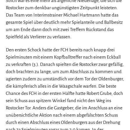
Strich war es eine mehr als ärgerliche Niederlage, die sich die
Rostocker zum denkbar ungünstigsten Zeitpunkt leisteten.
Das Team von Interimstrainer Michael Hartmann hatte das
gesamte Spiel über deutlich mehr Spielanteile und Ballbesitz
um am Ende dann doch mit zwei Treffern Rückstand das
Spielfeld als Verlierer zu verlassen.
Den ersten Schock hatte der FCH bereits nach knapp drei
Spielminuten mit einem Kopfballtreffer nach einem Eckball
zu verkraften (3.). Danach spielten die Rostocker zwar gefällig,
doch brachten zu lange, um zum Abschluss zu kommen und
agierten zudem zu umständlich vor dem Tor der Oldenburger,
die kämpferisch alles in die Waagschale warfen. Die beste
Chance des FCH in der ersten Hälfte hatte Robert Grube, doch
sein Schuss aus spitzem Winkel fand nicht den Weg ins
Rostocker Tor. Anders die Gastgeber, die im Anschluss an eine
unübersichtliche Aktion nach einem abgefälschten Schuss
durch einen Abschluss eines Oldenburgers aus der Drehung
nach 23 Spielminuten sogar zum 2:0 kamen. In der