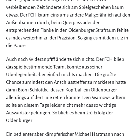
verbleibenden Zeit änderte sich am Spielgeschehen kaum
etwas. Der FCH kaum eins ums andere Mal gefährlich auf den
Außenbahnen durch, beim Querpass oder der
entsprechenden Flanke in den Oldenburger Strafraum fehlte
es indes weiterhin an der Präzision. So ging es mit dem 0:2 in
die Pause.
Auch nach Wideranpfiff änderte sich nichts. Der FCH blieb
das spielbestimmende Team, konnte aus seiner
Überlegenheit aber einfach nichts machen. Die größte
Chance zumindest den Anschlusstreffer zu markieren hatte
dann Björn Schlottke, dessen Kopfball ein Oldenburger
allerdings auf der Linie retten konnte. Den Warnowstädtern
sollte an diesem Tage leider nicht mehr das so wichtige
Auswärtstor gelungen. So blieb es beim 2:0 Erfolg der
Oldenburger.
Ein bedienter aber kämpferischer Michael Hartmann nach