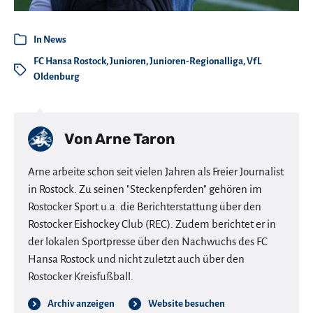
In
News
FC Hansa Rostock
,
Junioren
,
Junioren-Regionalliga
,
VfL
Oldenburg
Von
Arne Taron
Arne arbeite schon seit vielen Jahren als Freier Journalist
in Rostock. Zu seinen "Steckenpferden" gehören im
Rostocker Sport u.a. die Berichterstattung über den
Rostocker Eishockey Club (REC). Zudem berichtet er in
der lokalen Sportpresse über den Nachwuchs des FC
Hansa Rostock und nicht zuletzt auch über den
Rostocker Kreisfußball.
Archiv anzeigen
Website besuchen