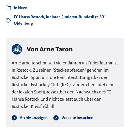
In
News
FC Hansa Rostock
,
Junioren
,
Junioren-Bundesliga
,
VfL
Oldenburg
Von
Arne Taron
Arne arbeite schon seit vielen Jahren als Freier Journalist
in Rostock. Zu seinen "Steckenpferden" gehören im
Rostocker Sport u.a. die Berichterstattung über den
Rostocker Eishockey Club (REC). Zudem berichtet er in
der lokalen Sportpresse über den Nachwuchs des FC
Hansa Rostock und nicht zuletzt auch über den
Rostocker Kreisfußball.
Archiv anzeigen
Website besuchen