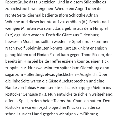
Robert Grube das 1:0 erzielen. Und in diesem Stile sollte es
zunächst auch weitergehen. Wieder ein Angriff über die
rechte Seite, diesmal bediente Björn Schlottke Adrian
Wörtche und dieser konnte auf 2:0 erhöhen (8.). Bereits nach
wenigen Minuten war somit das Ergebnis aus dem Hinspiel
(0:2) egalisiert worden. Doch die Gäste aus Oldenburg
bewiesen Moral und sollten wieder ins Spiel zurückkommen.
Nach zwölf Spielminuten konnte Kurt Etuk nicht energisch
genug klären und Florian Esdorf kam gegen Thore Sikken, der
bereits im Hinspiel beide Treffer erzielen konnte, einen Tick
zu spät – 1:2. Nur zwei Minuten später kam Oldenburg dann
sogar zum – allerdings etwas glücklichen – Ausgleich. Über
die linke Seite waren die Gäste durchgebrochen und eine
Flanke von Tobias Heuer senkte sich aus knapp 30 Metern ins
Rostocker Gehäuse (14.). Nun entwickelte sich ein weitgehend
offenes Spiel, in dem beide Teams ihre Chancen hatten. Den
Rostockern war ein psychologischer Knacks nach der so
schnell aus der Hand gegeben wichtigen 2:0-Führung