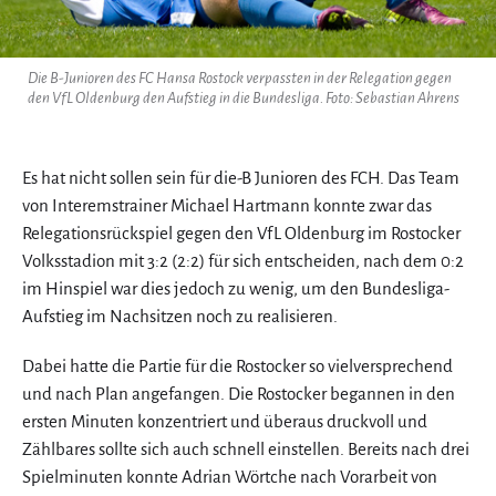
Die B-Junioren des FC Hansa Rostock verpassten in der Relegation gegen
den VfL Oldenburg den Aufstieg in die Bundesliga. Foto: Sebastian Ahrens
Es hat nicht sollen sein für die-B Junioren des FCH. Das Team
von Interemstrainer Michael Hartmann konnte zwar das
Relegationsrückspiel gegen den VfL Oldenburg im Rostocker
Volksstadion mit 3:2 (2:2) für sich entscheiden, nach dem 0:2
im Hinspiel war dies jedoch zu wenig, um den Bundesliga-
Aufstieg im Nachsitzen noch zu realisieren.
Dabei hatte die Partie für die Rostocker so vielversprechend
und nach Plan angefangen. Die Rostocker begannen in den
ersten Minuten konzentriert und überaus druckvoll und
Zählbares sollte sich auch schnell einstellen. Bereits nach drei
Spielminuten konnte Adrian Wörtche nach Vorarbeit von