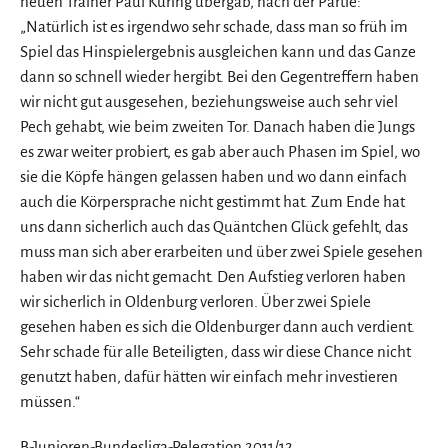
neuen Trainer Paul Kuring übergab, nach der Partie:
„Natürlich ist es irgendwo sehr schade, dass man so früh im
Spiel das Hinspielergebnis ausgleichen kann und das Ganze
dann so schnell wieder hergibt. Bei den Gegentreffern haben
wir nicht gut ausgesehen, beziehungsweise auch sehr viel
Pech gehabt, wie beim zweiten Tor. Danach haben die Jungs
es zwar weiter probiert, es gab aber auch Phasen im Spiel, wo
sie die Köpfe hängen gelassen haben und wo dann einfach
auch die Körpersprache nicht gestimmt hat. Zum Ende hat
uns dann sicherlich auch das Quäntchen Glück gefehlt, das
muss man sich aber erarbeiten und über zwei Spiele gesehen
haben wir das nicht gemacht. Den Aufstieg verloren haben
wir sicherlich in Oldenburg verloren. Über zwei Spiele
gesehen haben es sich die Oldenburger dann auch verdient.
Sehr schade für alle Beteiligten, dass wir diese Chance nicht
genutzt haben, dafür hätten wir einfach mehr investieren
müssen.“
B-Junioren-Bundesliga-Relegation 2011/12