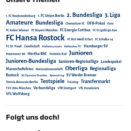
2. Bundesliga
3. Liga
1. FC Union Berlin
1. FC Neubrandenburg
Amateure
Bundesliga
DFB-Pokal
Chemnitzer FC
Fans
FC Energie Cottbus
FC Anker Wismar
FC Bayern München
FC Erzgebirge Aue
FC Hansa Rostock
FC Rot-Weiß Erfurt
FC Schalke 04
Hamburger SV
FC St. Pauli
Gesellschaft
Hallenturniere
Hallescher FC
Junioren
Hertha BSC
Hannover 96
Holstein Kiel
Junioren-Bundesliga
Junioren-Regionalliga
Landespokal
Oberliga
Regionalliga
Mannschaftsfotos
Nationalmannschaft
Rostock
SV Werder Bremen
SG Dynamo Dresden
Sponsoring
Testspiele
Transfermarkt
Tennis Borussia Berlin
Training
Verbandsliga
TSV 1860 München
VfB Stuttgart
VfL Osnabrück
VfL Wolfsburg
Folgt uns doch!