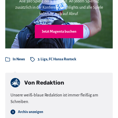
Alle 380 Spiele der 3. Liga live. An jedem Spieltag
zusätzlich in der Konferenz. Highlights und alle Spiele
jederzeit auch auf Abruf.
Jetzt Magenta buchen
In
News
3. Liga
,
FC Hansa Rostock
Von
Redaktion
Unsere weiß-blaue Redaktion ist immer fleißig am
Schreiben.
Archiv anzeigen