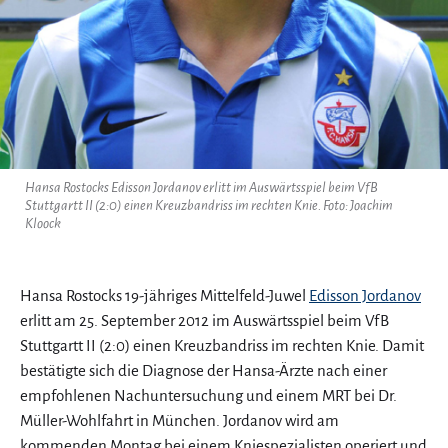
Hansa Rostocks Edisson Jordanov erlitt im Auswärtsspiel beim VfB
Stuttgartt II (2:0) einen Kreuzbandriss im rechten Knie. Foto: Joachim
Kloock
Hansa Rostocks 19-jähriges Mittelfeld-Juwel
Edisson Jordanov
erlitt am 25. September 2012 im Auswärtsspiel beim VfB
Stuttgartt II (2:0) einen Kreuzbandriss im rechten Knie. Damit
bestätigte sich die Diagnose der Hansa-Ärzte nach einer
empfohlenen Nachuntersuchung und einem MRT bei Dr.
Müller-Wohlfahrt in München. Jordanov wird am
kommenden Montag bei einem Kniespezialisten operiert und