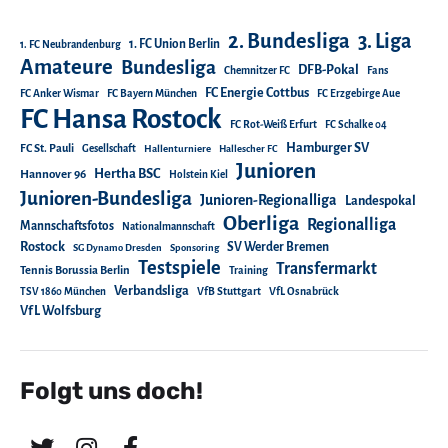
2. Bundesliga
3. Liga
1. FC Union Berlin
1. FC Neubrandenburg
Amateure
Bundesliga
DFB-Pokal
Chemnitzer FC
Fans
FC Energie Cottbus
FC Anker Wismar
FC Bayern München
FC Erzgebirge Aue
FC Hansa Rostock
FC Rot-Weiß Erfurt
FC Schalke 04
Hamburger SV
FC St. Pauli
Gesellschaft
Hallenturniere
Hallescher FC
Junioren
Hertha BSC
Hannover 96
Holstein Kiel
Junioren-Bundesliga
Junioren-Regionalliga
Landespokal
Oberliga
Regionalliga
Mannschaftsfotos
Nationalmannschaft
Rostock
SV Werder Bremen
SG Dynamo Dresden
Sponsoring
Testspiele
Transfermarkt
Tennis Borussia Berlin
Training
Verbandsliga
TSV 1860 München
VfB Stuttgart
VfL Osnabrück
VfL Wolfsburg
Folgt uns doch!