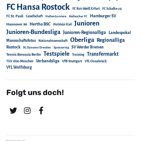
FC Hansa Rostock
FC Rot-Weiß Erfurt
FC Schalke 04
Hamburger SV
FC St. Pauli
Gesellschaft
Hallenturniere
Hallescher FC
Junioren
Hertha BSC
Hannover 96
Holstein Kiel
Junioren-Bundesliga
Junioren-Regionalliga
Landespokal
Oberliga
Regionalliga
Mannschaftsfotos
Nationalmannschaft
Rostock
SV Werder Bremen
SG Dynamo Dresden
Sponsoring
Testspiele
Transfermarkt
Tennis Borussia Berlin
Training
Verbandsliga
TSV 1860 München
VfB Stuttgart
VfL Osnabrück
VfL Wolfsburg
Folgt uns doch!