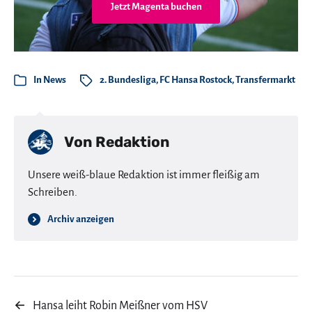
Jetzt Magenta buchen
In
News
2. Bundesliga
,
FC Hansa Rostock
,
Transfermarkt
Von
Redaktion
Unsere weiß-blaue Redaktion ist immer fleißig am
Schreiben.
Archiv anzeigen
←
Hansa leiht Robin Meißner vom HSV