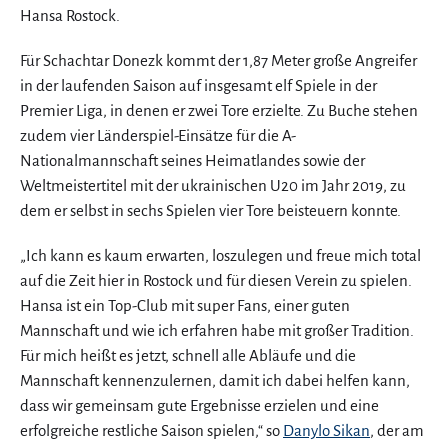
Hansa Rostock.
Für Schachtar Donezk kommt der 1,87 Meter große Angreifer
in der laufenden Saison auf insgesamt elf Spiele in der
Premier Liga, in denen er zwei Tore erzielte. Zu Buche stehen
zudem vier Länderspiel-Einsätze für die A-
Nationalmannschaft seines Heimatlandes sowie der
Weltmeistertitel mit der ukrainischen U20 im Jahr 2019, zu
dem er selbst in sechs Spielen vier Tore beisteuern konnte.
„Ich kann es kaum erwarten, loszulegen und freue mich total
auf die Zeit hier in Rostock und für diesen Verein zu spielen.
Hansa ist ein Top-Club mit super Fans, einer guten
Mannschaft und wie ich erfahren habe mit großer Tradition.
Für mich heißt es jetzt, schnell alle Abläufe und die
Mannschaft kennenzulernen, damit ich dabei helfen kann,
dass wir gemeinsam gute Ergebnisse erzielen und eine
erfolgreiche restliche Saison spielen,“ so
Danylo Sikan
, der am