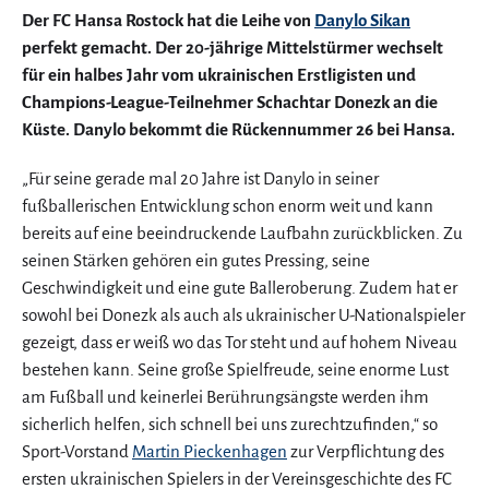
Der FC Hansa Rostock hat die Leihe von
Danylo Sikan
perfekt gemacht. Der 20-jährige Mittelstürmer wechselt
für ein halbes Jahr vom ukrainischen Erstligisten und
Champions-League-Teilnehmer Schachtar Donezk an die
Küste. Danylo bekommt die Rückennummer 26 bei Hansa.
„Für seine gerade mal 20 Jahre ist Danylo in seiner
fußballerischen Entwicklung schon enorm weit und kann
bereits auf eine beeindruckende Laufbahn zurückblicken. Zu
seinen Stärken gehören ein gutes Pressing, seine
Geschwindigkeit und eine gute Balleroberung. Zudem hat er
sowohl bei Donezk als auch als ukrainischer U-Nationalspieler
gezeigt, dass er weiß wo das Tor steht und auf hohem Niveau
bestehen kann. Seine große Spielfreude, seine enorme Lust
am Fußball und keinerlei Berührungsängste werden ihm
sicherlich helfen, sich schnell bei uns zurechtzufinden,“ so
Sport-Vorstand
Martin Pieckenhagen
zur Verpflichtung des
ersten ukrainischen Spielers in der Vereinsgeschichte des FC