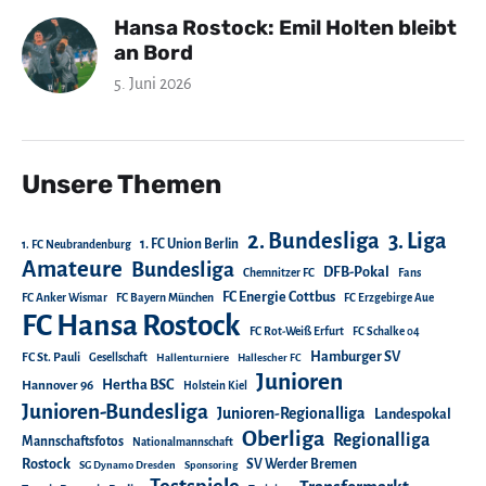
Hansa Rostock: Emil Holten bleibt
an Bord
5. Juni 2026
Unsere Themen
2. Bundesliga
3. Liga
1. FC Union Berlin
1. FC Neubrandenburg
Amateure
Bundesliga
DFB-Pokal
Chemnitzer FC
Fans
FC Energie Cottbus
FC Anker Wismar
FC Bayern München
FC Erzgebirge Aue
FC Hansa Rostock
FC Rot-Weiß Erfurt
FC Schalke 04
Hamburger SV
FC St. Pauli
Gesellschaft
Hallenturniere
Hallescher FC
Junioren
Hertha BSC
Hannover 96
Holstein Kiel
Junioren-Bundesliga
Junioren-Regionalliga
Landespokal
Oberliga
Regionalliga
Mannschaftsfotos
Nationalmannschaft
Rostock
SV Werder Bremen
SG Dynamo Dresden
Sponsoring