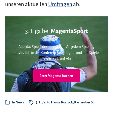
unseren aktuellen
Umfragen
ab.
3. Liga bei
MagentaSport
Alle 380 Spiele der 3. Liga live. An jedem Spieltag
zusätzlich in der Konferenz. Highlights und alle Spiele
jederzeit auch auf Abruf.
Jetzt Magenta buchen
In
News
3. Liga
,
FC Hansa Rostock
,
Karlsruher SC