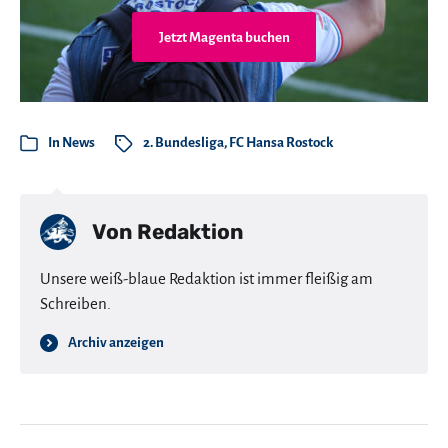
Jetzt Magenta buchen
In
News
2. Bundesliga
,
FC Hansa Rostock
Von
Redaktion
Unsere weiß-blaue Redaktion ist immer fleißig am
Schreiben.
Archiv anzeigen