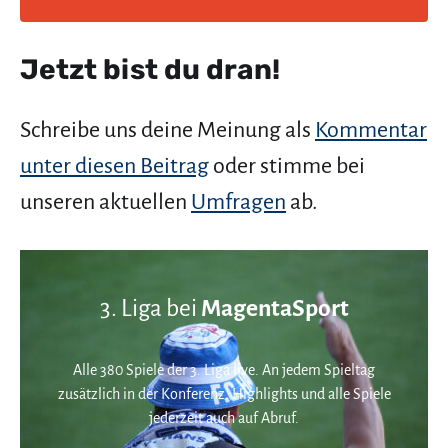
Jetzt bist du dran!
Schreibe uns deine Meinung als
Kommentar
unter diesen Beitrag
oder stimme bei
unseren aktuellen
Umfragen
ab.
3. Liga bei
MagentaSport
Alle 380 Spiele der 3. Liga live. An jedem Spieltag
zusätzlich in der Konferenz. Highlights und alle Spiele
jederzeit auch auf Abruf.