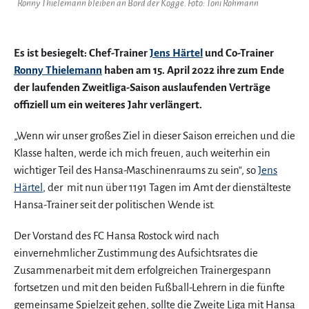
Ronny Thielemann bleiben an Bord der Kogge. Foto: Toni Rohmann
Es ist besiegelt: Chef-Trainer
Jens Härtel
und Co-Trainer
Ronny Thielemann
haben am 15. April 2022 ihre zum Ende
der laufenden Zweitliga-Saison auslaufenden Verträge
offiziell um ein weiteres Jahr verlängert.
„Wenn wir unser großes Ziel in dieser Saison erreichen und die
Klasse halten, werde ich mich freuen, auch weiterhin ein
wichtiger Teil des Hansa-Maschinenraums zu sein“, so
Jens
Härtel
, der mit nun über 1191 Tagen im Amt der dienstälteste
Hansa-Trainer seit der politischen Wende ist.
Der Vorstand des FC Hansa Rostock wird nach
einvernehmlicher Zustimmung des Aufsichtsrates die
Zusammenarbeit mit dem erfolgreichen Trainergespann
fortsetzen und mit den beiden Fußball-Lehrern in die fünfte
gemeinsame Spielzeit gehen, sollte die Zweite Liga mit Hansa