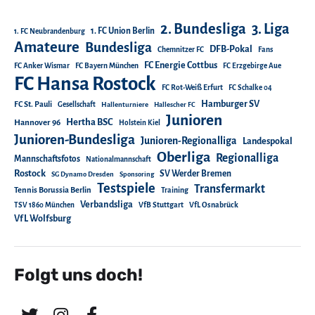
2. Bundesliga
3. Liga
1. FC Union Berlin
1. FC Neubrandenburg
Amateure
Bundesliga
DFB-Pokal
Chemnitzer FC
Fans
FC Energie Cottbus
FC Anker Wismar
FC Bayern München
FC Erzgebirge Aue
FC Hansa Rostock
FC Rot-Weiß Erfurt
FC Schalke 04
Hamburger SV
FC St. Pauli
Gesellschaft
Hallenturniere
Hallescher FC
Junioren
Hertha BSC
Hannover 96
Holstein Kiel
Junioren-Bundesliga
Junioren-Regionalliga
Landespokal
Oberliga
Regionalliga
Mannschaftsfotos
Nationalmannschaft
Rostock
SV Werder Bremen
SG Dynamo Dresden
Sponsoring
Testspiele
Transfermarkt
Tennis Borussia Berlin
Training
Verbandsliga
TSV 1860 München
VfB Stuttgart
VfL Osnabrück
VfL Wolfsburg
Folgt uns doch!