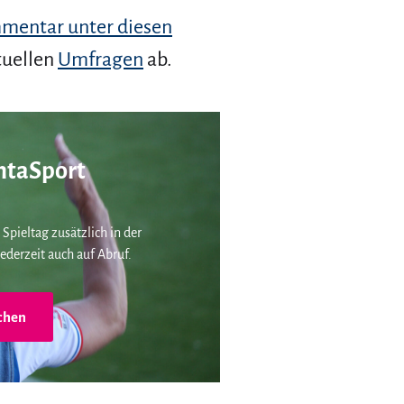
mentar unter diesen
tuellen
Umfragen
ab.
taSport
 Spieltag zusätzlich in der
ederzeit auch auf Abruf.
chen