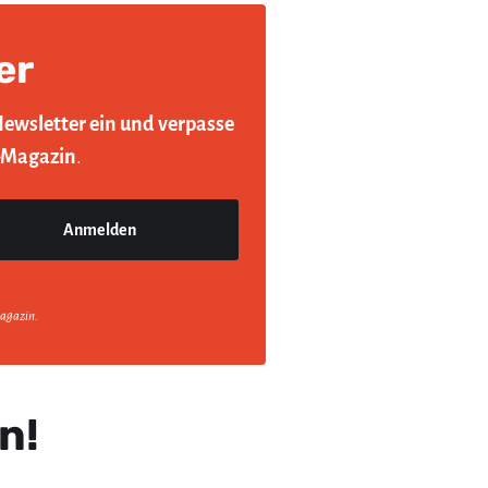
er
Newsletter ein und verpasse
-Magazin
.
agazin.
n!