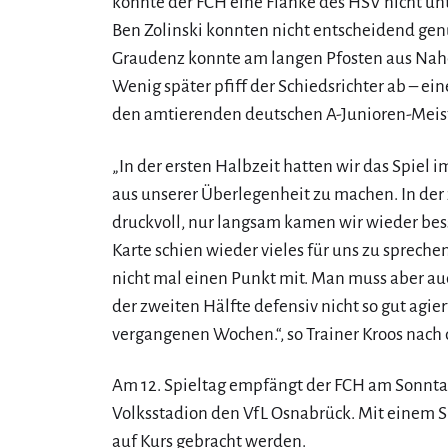
konnte der FCH eine Flanke des HSV nicht u
Ben Zolinski konnten nicht entscheidend ge
Graudenz konnte am langen Pfosten aus Nahd
Wenig später pfiff der Schiedsrichter ab – ein
den amtierenden deutschen A-Junioren-Meist
„In der ersten Halbzeit hatten wir das Spiel 
aus unserer Überlegenheit zu machen. In der
druckvoll, nur langsam kamen wir wieder bess
Karte schien wieder vieles für uns zu sprech
nicht mal einen Punkt mit. Man muss aber auc
der zweiten Hälfte defensiv nicht so gut agie
vergangenen Wochen.“, so Trainer Kroos nach 
Am 12. Spieltag empfängt der FCH am Sonnta
Volksstadion den VfL Osnabrück. Mit einem 
auf Kurs gebracht werden.