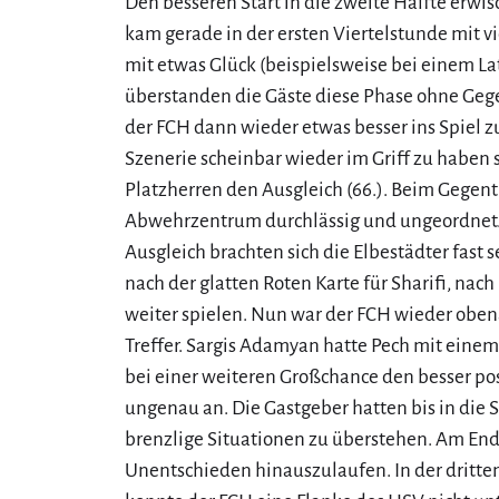
Den besseren Start in die zweite Hälfte erwi
kam gerade in der ersten Viertelstunde mit v
mit etwas Glück (beispielsweise bei einem L
überstanden die Gäste diese Phase ohne Gege
der FCH dann wieder etwas besser ins Spiel zu
Szenerie scheinbar wieder im Griff zu haben 
Platzherren den Ausgleich (66.). Beim Gegent
Abwehrzentrum durchlässig und ungeordnet
Ausgleich brachten sich die Elbestädter fast
nach der glatten Roten Karte für Sharifi, nac
weiter spielen. Nun war der FCH wieder oben
Treffer. Sargis Adamyan hatte Pech mit einem 
bei einer weiteren Großchance den besser po
ungenau an. Die Gastgeber hatten bis in die 
brenzlige Situationen zu überstehen. Am Ende
Unentschieden hinauszulaufen. In der dritte