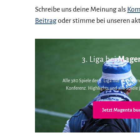
Schreibe uns deine Meinung als
Kom
Beitrag
oder stimme bei unseren ak
3. Liga bei
Magen
Alle 380 Spiele der 3. Liga live. An jedem
Konferenz. Highlights und alle Spiele j
Jetzt Magenta bu