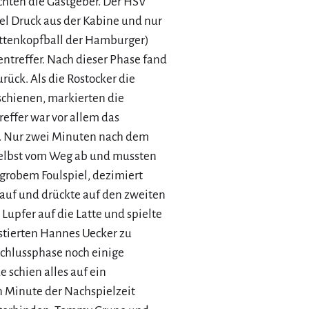
schten die Gastgeber. Der HSV
iel Druck aus der Kabine und nur
attenkopfball der Hamburger)
ntreffer. Nach dieser Phase fand
rück. Als die Rostocker die
schienen, markierten die
reffer war vor allem das
. Nur zwei Minuten nach dem
 selbst vom Weg ab und mussten
h grobem Foulspiel, dezimiert
auf und drückte auf den zweiten
Lupfer auf die Latte und spielte
stierten Hannes Uecker zu
Schlussphase noch einige
 schien alles auf ein
n Minute der Nachspielzeit