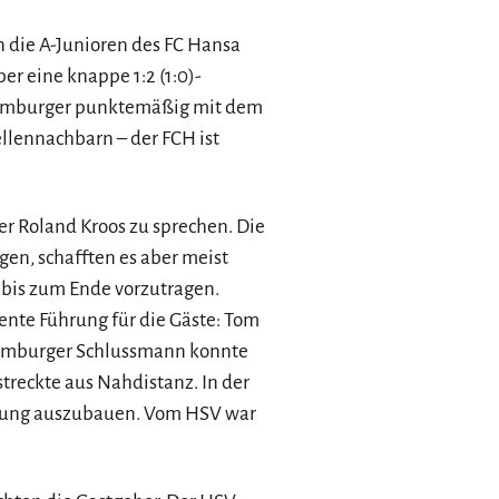
die A-Junioren des FC Hansa
r eine knappe 1:2 (1:0)-
Hamburger punktemäßig mit dem
llennachbarn – der FCH ist
er Roland Kroos zu sprechen. Die
egen, schafften es aber meist
l bis zum Ende vorzutragen.
ente Führung für die Gäste: Tom
Hamburger Schlussmann konnte
treckte aus Nahdistanz. In der
prung auszubauen. Vom HSV war