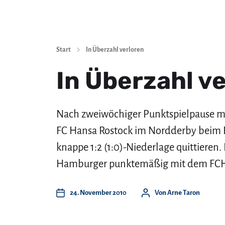
Start
In Überzahl verloren
In Überzahl v
Nach zweiwöchiger Punktspielpause mu
FC Hansa Rostock im Nordderby beim 
knappe 1:2 (1:0)-Niederlage quittieren
Hamburger punktemäßig mit dem FCH 
24. November 2010
Von
Arne Taron