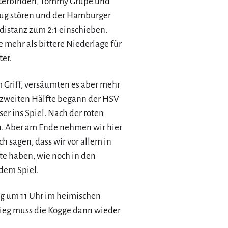
nterbinden, Tommy Grupe und
nug stören und der Hamburger
istanz zum 2:1 einschieben.
e mehr als bittere Niederlage für
er.
im Griff, versäumten es aber mehr
 zweiten Hälfte begann der HSV
er ins Spiel. Nach der roten
en. Aber am Ende nehmen wir hier
h sagen, dass wir vor allem in
rte haben, wie noch in den
dem Spiel.
g um 11 Uhr im heimischen
Sieg muss die Kogge dann wieder