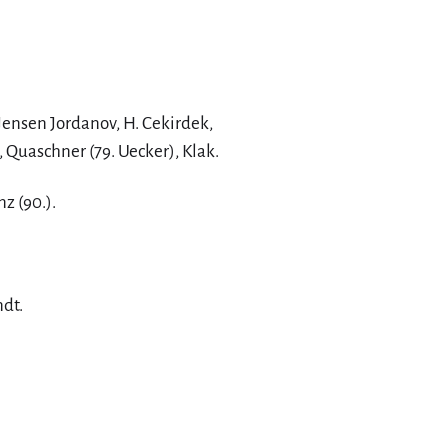
 Jensen Jordanov, H. Cekirdek,
 Quaschner (79. Uecker), Klak.
nz (90.).
ndt.