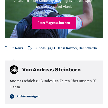
zusätzlich in der Konferenz. Highlights und alle Spiele
jederzeit auch auf Abruf.
Jetzt Magenta buchen
In
News
Bundesliga
,
FC Hansa Rostock
,
Hannover 96
Von
Andreas Steinborn
Andreas schrieb zu Bundesliga-Zeiten über unseren FC
Hansa.
Archiv anzeigen