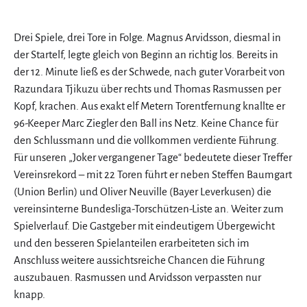
Drei Spiele, drei Tore in Folge. Magnus Arvidsson, diesmal in
der Startelf, legte gleich von Beginn an richtig los. Bereits in
der 12. Minute ließ es der Schwede, nach guter Vorarbeit von
Razundara Tjikuzu über rechts und Thomas Rasmussen per
Kopf, krachen. Aus exakt elf Metern Torentfernung knallte er
96-Keeper Marc Ziegler den Ball ins Netz. Keine Chance für
den Schlussmann und die vollkommen verdiente Führung.
Für unseren „Joker vergangener Tage“ bedeutete dieser Treffer
Vereinsrekord – mit 22 Toren führt er neben Steffen Baumgart
(Union Berlin) und Oliver Neuville (Bayer Leverkusen) die
vereinsinterne Bundesliga-Torschützen-Liste an. Weiter zum
Spielverlauf. Die Gastgeber mit eindeutigem Übergewicht
und den besseren Spielanteilen erarbeiteten sich im
Anschluss weitere aussichtsreiche Chancen die Führung
auszubauen. Rasmussen und Arvidsson verpassten nur
knapp.