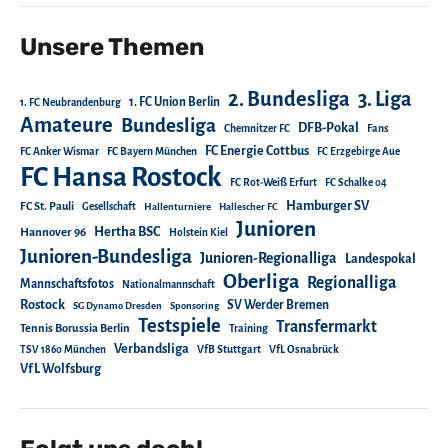
Unsere Themen
2. Bundesliga
3. Liga
1. FC Union Berlin
1. FC Neubrandenburg
Amateure
Bundesliga
DFB-Pokal
Chemnitzer FC
Fans
FC Energie Cottbus
FC Anker Wismar
FC Bayern München
FC Erzgebirge Aue
FC Hansa Rostock
FC Rot-Weiß Erfurt
FC Schalke 04
Hamburger SV
FC St. Pauli
Gesellschaft
Hallenturniere
Hallescher FC
Junioren
Hertha BSC
Hannover 96
Holstein Kiel
Junioren-Bundesliga
Junioren-Regionalliga
Landespokal
Oberliga
Regionalliga
Mannschaftsfotos
Nationalmannschaft
Rostock
SV Werder Bremen
SG Dynamo Dresden
Sponsoring
Testspiele
Transfermarkt
Tennis Borussia Berlin
Training
Verbandsliga
TSV 1860 München
VfB Stuttgart
VfL Osnabrück
VfL Wolfsburg