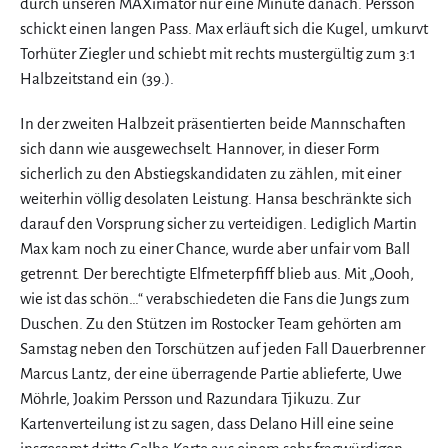
durch unseren MAXimator nur eine Minute danach. Persson
schickt einen langen Pass. Max erläuft sich die Kugel, umkurvt
Torhüter Ziegler und schiebt mit rechts mustergültig zum 3:1
Halbzeitstand ein (39.).
In der zweiten Halbzeit präsentierten beide Mannschaften
sich dann wie ausgewechselt. Hannover, in dieser Form
sicherlich zu den Abstiegskandidaten zu zählen, mit einer
weiterhin völlig desolaten Leistung. Hansa beschränkte sich
darauf den Vorsprung sicher zu verteidigen. Lediglich Martin
Max kam noch zu einer Chance, wurde aber unfair vom Ball
getrennt. Der berechtigte Elfmeterpfiff blieb aus. Mit „Oooh,
wie ist das schön…“ verabschiedeten die Fans die Jungs zum
Duschen. Zu den Stützen im Rostocker Team gehörten am
Samstag neben den Torschützen auf jeden Fall Dauerbrenner
Marcus Lantz, der eine überragende Partie ablieferte, Uwe
Möhrle, Joakim Persson und Razundara Tjikuzu. Zur
Kartenverteilung ist zu sagen, dass Delano Hill eine seine