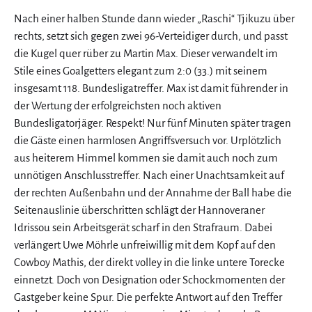
Nach einer halben Stunde dann wieder „Raschi“ Tjikuzu über
rechts, setzt sich gegen zwei 96-Verteidiger durch, und passt
die Kugel quer rüber zu Martin Max. Dieser verwandelt im
Stile eines Goalgetters elegant zum 2:0 (33.) mit seinem
insgesamt 118. Bundesligatreffer. Max ist damit führender in
der Wertung der erfolgreichsten noch aktiven
Bundesligatorjäger. Respekt! Nur fünf Minuten später tragen
die Gäste einen harmlosen Angriffsversuch vor. Urplötzlich
aus heiterem Himmel kommen sie damit auch noch zum
unnötigen Anschlusstreffer. Nach einer Unachtsamkeit auf
der rechten Außenbahn und der Annahme der Ball habe die
Seitenauslinie überschritten schlägt der Hannoveraner
Idrissou sein Arbeitsgerät scharf in den Strafraum. Dabei
verlängert Uwe Möhrle unfreiwillig mit dem Kopf auf den
Cowboy Mathis, der direkt volley in die linke untere Torecke
einnetzt. Doch von Designation oder Schockmomenten der
Gastgeber keine Spur. Die perfekte Antwort auf den Treffer