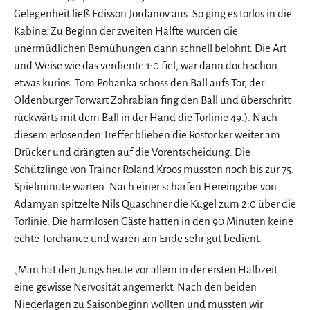
Gelegenheit ließ Edisson Jordanov aus. So ging es torlos in die
Kabine. Zu Beginn der zweiten Hälfte wurden die
unermüdlichen Bemühungen dann schnell belohnt. Die Art
und Weise wie das verdiente 1:0 fiel, war dann doch schon
etwas kurios. Tom Pohanka schoss den Ball aufs Tor, der
Oldenburger Torwart Zohrabian fing den Ball und überschritt
rückwärts mit dem Ball in der Hand die Torlinie 49.). Nach
diesem erlösenden Treffer blieben die Rostocker weiter am
Drücker und drängten auf die Vorentscheidung. Die
Schützlinge von Trainer Roland Kroos mussten noch bis zur 75.
Spielminute warten. Nach einer scharfen Hereingabe von
Adamyan spitzelte Nils Quaschner die Kugel zum 2:0 über die
Torlinie. Die harmlosen Gäste hatten in den 90 Minuten keine
echte Torchance und waren am Ende sehr gut bedient.
„Man hat den Jungs heute vor allem in der ersten Halbzeit
eine gewisse Nervosität angemerkt. Nach den beiden
Niederlagen zu Saisonbeginn wollten und mussten wir