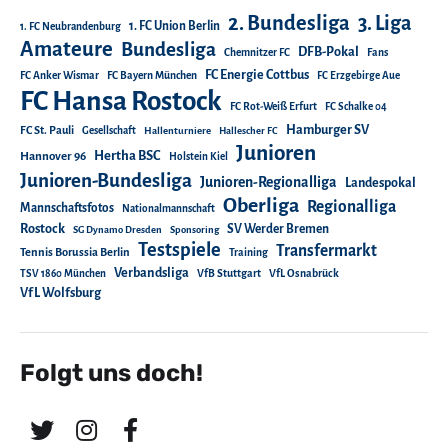
2. Bundesliga
3. Liga
1. FC Union Berlin
1. FC Neubrandenburg
Amateure
Bundesliga
DFB-Pokal
Chemnitzer FC
Fans
FC Energie Cottbus
FC Anker Wismar
FC Bayern München
FC Erzgebirge Aue
FC Hansa Rostock
FC Rot-Weiß Erfurt
FC Schalke 04
Hamburger SV
FC St. Pauli
Gesellschaft
Hallenturniere
Hallescher FC
Junioren
Hertha BSC
Hannover 96
Holstein Kiel
Junioren-Bundesliga
Junioren-Regionalliga
Landespokal
Oberliga
Regionalliga
Mannschaftsfotos
Nationalmannschaft
Rostock
SV Werder Bremen
SG Dynamo Dresden
Sponsoring
Testspiele
Transfermarkt
Tennis Borussia Berlin
Training
Verbandsliga
TSV 1860 München
VfB Stuttgart
VfL Osnabrück
VfL Wolfsburg
Folgt uns doch!