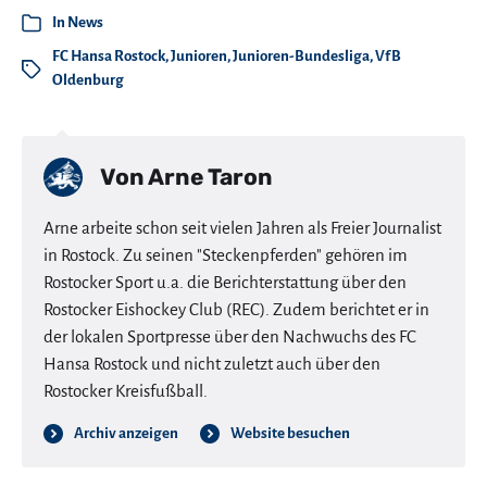
In
News
FC Hansa Rostock
,
Junioren
,
Junioren-Bundesliga
,
VfB
Oldenburg
Von
Arne Taron
Arne arbeite schon seit vielen Jahren als Freier Journalist
in Rostock. Zu seinen "Steckenpferden" gehören im
Rostocker Sport u.a. die Berichterstattung über den
Rostocker Eishockey Club (REC). Zudem berichtet er in
der lokalen Sportpresse über den Nachwuchs des FC
Hansa Rostock und nicht zuletzt auch über den
Rostocker Kreisfußball.
Archiv anzeigen
Website besuchen