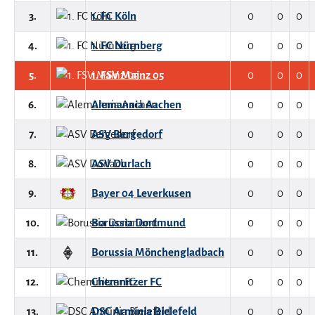
3.
1. FC Köln
0
0
0
4.
1. FC Nürnberg
0
0
0
5.
1. FSV Mainz 05
0
0
0
6.
Alemannia Aachen
0
0
0
7.
ASV Bergedorf
0
0
0
8.
ASV Durlach
0
0
0
9.
Bayer 04 Leverkusen
0
0
0
10.
Borussia Dortmund
0
0
0
11.
Borussia Mönchengladbach
0
0
0
12.
Chemnitzer FC
0
0
0
13.
DSC Arminia Bielefeld
0
0
0