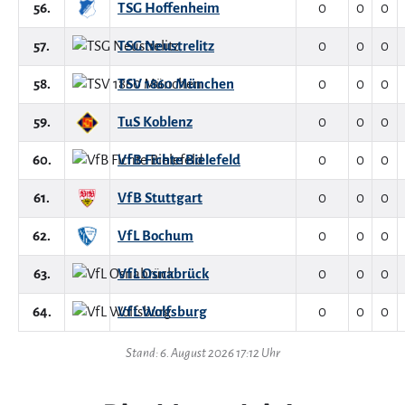
56.
TSG Hoffenheim
0
0
0
57.
TSG Neustrelitz
0
0
0
58.
TSV 1860 München
0
0
0
59.
TuS Koblenz
0
0
0
60.
VfB Fichte Bielefeld
0
0
0
61.
VfB Stuttgart
0
0
0
62.
VfL Bochum
0
0
0
63.
VfL Osnabrück
0
0
0
64.
VfL Wolfsburg
0
0
0
Stand: 6. August 2026 17:12 Uhr