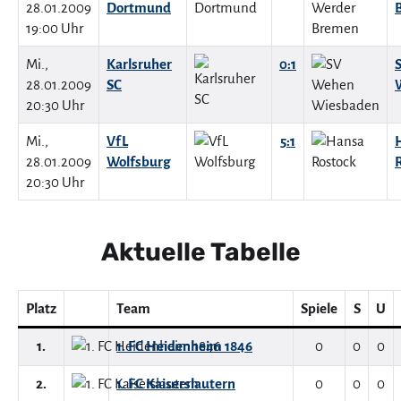
28.01.2009
Dortmund
19:00 Uhr
Mi.,
Karlsruher
0:1
28.01.2009
SC
20:30 Uhr
Mi.,
VfL
5:1
28.01.2009
Wolfsburg
20:30 Uhr
Aktuelle Tabelle
Platz
Team
Spiele
S
U
1.
1. FC Heidenheim 1846
0
0
0
2.
1. FC Kaiserslautern
0
0
0