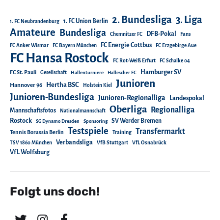
2. Bundesliga
3. Liga
1. FC Union Berlin
1. FC Neubrandenburg
Amateure
Bundesliga
DFB-Pokal
Chemnitzer FC
Fans
FC Energie Cottbus
FC Anker Wismar
FC Bayern München
FC Erzgebirge Aue
FC Hansa Rostock
FC Rot-Weiß Erfurt
FC Schalke 04
Hamburger SV
FC St. Pauli
Gesellschaft
Hallenturniere
Hallescher FC
Junioren
Hertha BSC
Hannover 96
Holstein Kiel
Junioren-Bundesliga
Junioren-Regionalliga
Landespokal
Oberliga
Regionalliga
Mannschaftsfotos
Nationalmannschaft
Rostock
SV Werder Bremen
SG Dynamo Dresden
Sponsoring
Testspiele
Transfermarkt
Tennis Borussia Berlin
Training
Verbandsliga
TSV 1860 München
VfB Stuttgart
VfL Osnabrück
VfL Wolfsburg
Folgt uns doch!