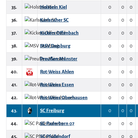
35.
Holstein Kiel
0
0
0
36.
Karlsruher SC
0
0
0
37.
Kickers Offenbach
0
0
0
38.
MSV Duisburg
0
0
0
39.
Preußen Münster
0
0
0
40.
Rot-Weiss Ahlen
0
0
0
41.
Rot-Weiss Essen
0
0
0
42.
Rot-Weiss Oberhausen
0
0
0
43.
SC Freiburg
0
0
0
44.
SC Paderborn 07
0
0
0
45.
SC Pfullendorf
0
0
0