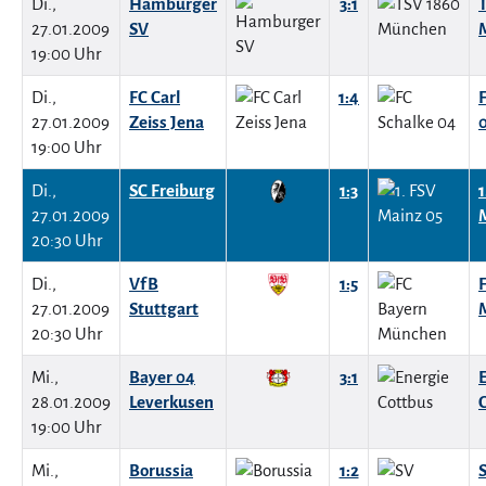
Di.,
Hamburger
3:1
27.01.2009
SV
19:00 Uhr
Di.,
FC Carl
1:4
27.01.2009
Zeiss Jena
19:00 Uhr
Di.,
SC Freiburg
1:3
1
27.01.2009
20:30 Uhr
Di.,
VfB
1:5
27.01.2009
Stuttgart
20:30 Uhr
Mi.,
Bayer 04
3:1
28.01.2009
Leverkusen
19:00 Uhr
Mi.,
Borussia
1:2