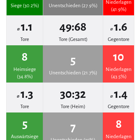
Niederlagen
Siege (30.2%)
Unentschieden (27.9%)
(41.9%)
1.1
49:68
1.6
⌀
⌀
Tore
Tore (Gesamt)
Gegentore
8
10
5
Heimsiege
Niederlagen
Unentschieden (21.7%)
(34.8%)
(43.5%)
1.3
30:32
1.4
⌀
⌀
Tore
Tore (Heim)
Gegentore
5
8
7
Auswärtsiege
Niederlagen
Unentschieden (35%)