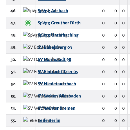
46.
SpVgg Ansbach
0
0
0
47.
SpVgg Greuther Fürth
0
0
0
48.
SpVgg Unterhaching
0
0
0
49.
SV Babelsberg 03
0
0
0
50.
SV Darmstadt 98
0
0
0
51.
SV Eintracht Trier 05
0
0
0
52.
SV Niederauerbach
0
0
0
53.
SV Wehen Wiesbaden
0
0
0
54.
SV Werder Bremen
0
0
0
55.
TeBe Berlin
0
0
0