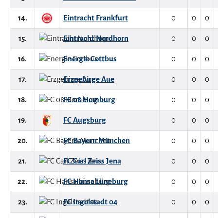
14.
Eintracht Frankfurt
0
0
0
15.
Eintracht Nordhorn
0
0
0
16.
Energie Cottbus
0
0
0
17.
Erzgebirge Aue
0
0
0
18.
FC 08 Homburg
0
0
0
19.
FC Augsburg
0
0
0
20.
FC Bayern München
0
0
0
21.
FC Carl Zeiss Jena
0
0
0
22.
FC Hansa Lüneburg
0
0
0
23.
FC Ingolstadt 04
0
0
0