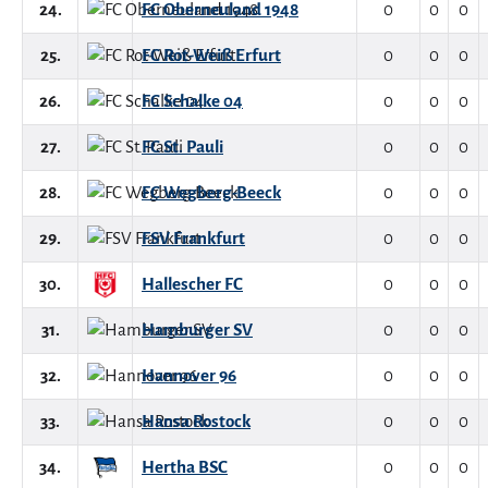
24.
FC Oberneuland 1948
0
0
0
25.
FC Rot-Weiß Erfurt
0
0
0
26.
FC Schalke 04
0
0
0
27.
FC St. Pauli
0
0
0
28.
FC Wegberg-Beeck
0
0
0
29.
FSV Frankfurt
0
0
0
30.
Hallescher FC
0
0
0
31.
Hamburger SV
0
0
0
32.
Hannover 96
0
0
0
33.
Hansa Rostock
0
0
0
34.
Hertha BSC
0
0
0