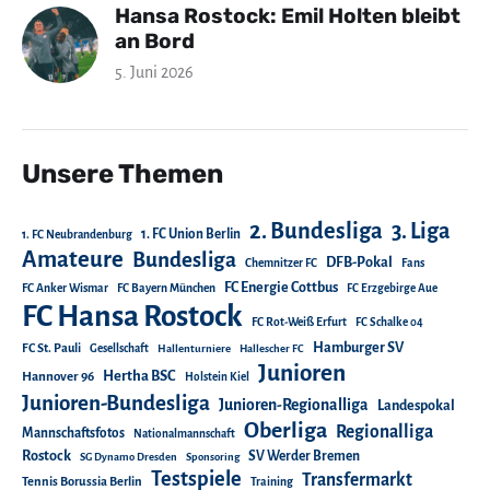
Hansa Rostock: Emil Holten bleibt
an Bord
5. Juni 2026
Unsere Themen
2. Bundesliga
3. Liga
1. FC Union Berlin
1. FC Neubrandenburg
Amateure
Bundesliga
DFB-Pokal
Chemnitzer FC
Fans
FC Energie Cottbus
FC Anker Wismar
FC Bayern München
FC Erzgebirge Aue
FC Hansa Rostock
FC Rot-Weiß Erfurt
FC Schalke 04
Hamburger SV
FC St. Pauli
Gesellschaft
Hallenturniere
Hallescher FC
Junioren
Hertha BSC
Hannover 96
Holstein Kiel
Junioren-Bundesliga
Junioren-Regionalliga
Landespokal
Oberliga
Regionalliga
Mannschaftsfotos
Nationalmannschaft
Rostock
SV Werder Bremen
SG Dynamo Dresden
Sponsoring
Testspiele
Transfermarkt
Tennis Borussia Berlin
Training