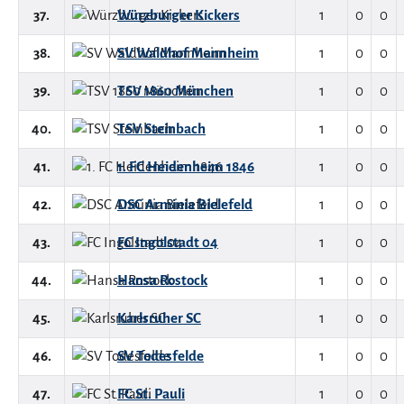
37.
Würzburger Kickers
1
0
0
38.
SV Waldhof Mannheim
1
0
0
39.
TSV 1860 München
1
0
0
40.
TSV Steinbach
1
0
0
41.
1. FC Heidenheim 1846
1
0
0
42.
DSC Arminia Bielefeld
1
0
0
43.
FC Ingolstadt 04
1
0
0
44.
Hansa Rostock
1
0
0
45.
Karlsruher SC
1
0
0
46.
SV Todesfelde
1
0
0
47.
FC St. Pauli
1
0
0