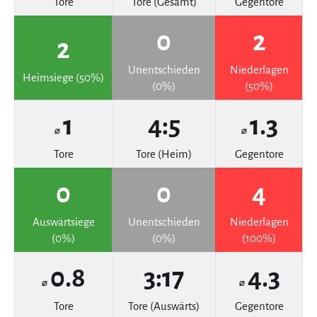
Tore
Tore (Gesamt)
Gegentore
0
2
2
Unentschieden
Niederlagen
Heimsiege (50%)
(0%)
(50%)
1
4:5
1.3
⌀
⌀
Tore
Tore (Heim)
Gegentore
0
0
4
Auswärtsiege
Unentschieden
Niederlagen
(0%)
(0%)
(100%)
0.8
3:17
4.3
⌀
⌀
Tore
Tore (Auswärts)
Gegentore