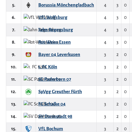
5.
Borussia Mönchengladbach
4
3
0
6.
VfL Wolfsburg
4
3
0
7.
Jahn Regensburg
4
3
0
8.
Rot-Weiss Essen
4
3
0
9.
Bayer 04 Leverkusen
3
2
0
10.
1. FC Köln
3
2
0
11.
SC Paderborn 07
3
2
0
12.
SpVgg Greuther Fürth
3
2
0
13.
FC Schalke 04
3
2
0
14.
SV Darmstadt 98
3
2
0
15.
VfL Bochum
3
2
0