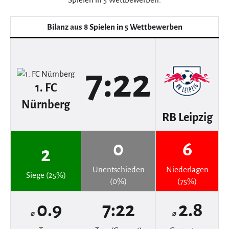
Bilanz aus 8 Spielen in 5 Wettbewerben
7:22
1. FC
Nürnberg
RB Leipzig
0
6
2
Unentschieden
Niederlagen
Siege (25%)
(0%)
(75%)
0.9
7:22
2.8
⌀
⌀