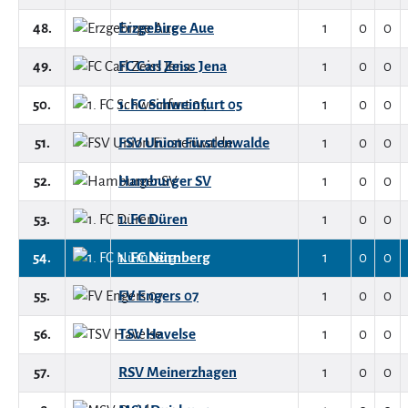
48.
Erzgebirge Aue
1
0
0
49.
FC Carl Zeiss Jena
1
0
0
50.
1. FC Schweinfurt 05
1
0
0
51.
FSV Union Fürstenwalde
1
0
0
52.
Hamburger SV
1
0
0
53.
1. FC Düren
1
0
0
54.
1. FC Nürnberg
1
0
0
55.
FV Engers 07
1
0
0
56.
TSV Havelse
1
0
0
57.
RSV Meinerzhagen
1
0
0