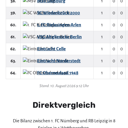
58.
MSV Duisburg
1
0
0
59.
SC Wiedenbrück 2000
1
0
0
60.
1. FC Rielasingen-Arlen
1
0
0
61.
VSG Altglienicke Berlin
1
0
0
62.
Eintracht Celle
1
0
0
63.
Eintracht Norderstedt
1
0
0
64.
FC Oberneuland 1948
1
0
0
Stand: 10. August 2026 9:12 Uhr
Direktvergleich
Die Bilanz zwischen 1. FC Nürnberg und RB Leipzig in 8
Spielen in 5 Wettbewerben.