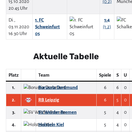
15.10.2020
(0:2)
20:45 Uhr
Di.,
1. FC
1:4
03.11.2020
Schweinfurt
(1:2)
16:30 Uhr
05
Aktuelle Tabelle
Platz
Team
Spiele
S
U
1.
Borussia Dortmund
6
6
0
2.
RB Leipzig
6
5
0
3.
SV Werder Bremen
5
4
0
4.
Holstein Kiel
5
4
0