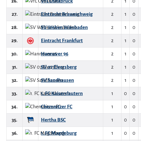
26.
VfL Osnabrück
2
1
0
27.
Eintracht Braunschweig
2
1
0
28.
SV Wehen Wiesbaden
2
1
0
29.
Eintracht Frankfurt
2
1
0
30.
Hannover 96
2
1
0
31.
SV 07 Elversberg
2
1
0
32.
SV Sandhausen
2
1
0
33.
1. FC Kaiserslautern
1
0
0
34.
Chemnitzer FC
1
0
0
35.
Hertha BSC
1
0
0
36.
1. FC Magdeburg
1
0
0