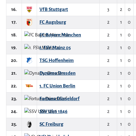
16.
VfB Stuttgart
3
2
0
17.
FC Augsburg
2
1
0
18.
FC Bayern München
2
1
0
19.
1. FSV Mainz 05
2
1
0
20.
TSG Hoffenheim
2
1
0
21.
Dynamo Dresden
2
1
0
22.
1. FC Union Berlin
2
1
0
23.
Fortuna Düsseldorf
2
1
0
24.
SSV Ulm 1846
2
1
0
25.
SC Freiburg
2
1
0