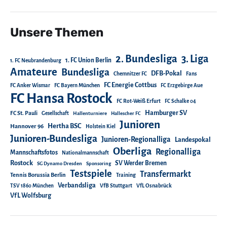
Unsere Themen
2. Bundesliga
3. Liga
1. FC Union Berlin
1. FC Neubrandenburg
Amateure
Bundesliga
DFB-Pokal
Chemnitzer FC
Fans
FC Energie Cottbus
FC Anker Wismar
FC Bayern München
FC Erzgebirge Aue
FC Hansa Rostock
FC Rot-Weiß Erfurt
FC Schalke 04
Hamburger SV
FC St. Pauli
Gesellschaft
Hallenturniere
Hallescher FC
Junioren
Hertha BSC
Hannover 96
Holstein Kiel
Junioren-Bundesliga
Junioren-Regionalliga
Landespokal
Oberliga
Regionalliga
Mannschaftsfotos
Nationalmannschaft
Rostock
SV Werder Bremen
SG Dynamo Dresden
Sponsoring
Testspiele
Transfermarkt
Tennis Borussia Berlin
Training
Verbandsliga
TSV 1860 München
VfB Stuttgart
VfL Osnabrück
VfL Wolfsburg