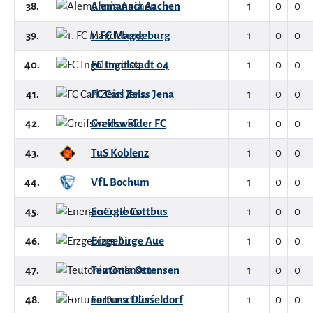
38.
Alemannia Aachen
1
0
0
39.
1. FC Magdeburg
1
0
0
40.
FC Ingolstadt 04
1
0
0
41.
FC Carl Zeiss Jena
1
0
0
42.
Greifswalder FC
1
0
0
43.
TuS Koblenz
1
0
0
44.
VfL Bochum
1
0
0
45.
Energie Cottbus
1
0
0
46.
Erzgebirge Aue
1
0
0
47.
Teutonia Ottensen
1
0
0
48.
Fortuna Düsseldorf
1
0
0