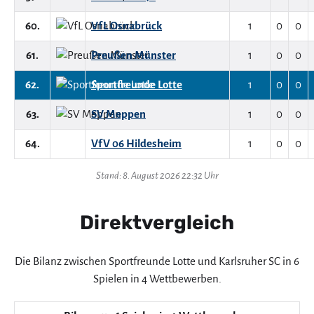
60.
VfL Osnabrück
1
0
0
61.
Preußen Münster
1
0
0
62.
Sportfreunde Lotte
1
0
0
63.
SV Meppen
1
0
0
64.
VfV 06 Hildesheim
1
0
0
Stand: 8. August 2026 22:32 Uhr
Direktvergleich
Die Bilanz zwischen Sportfreunde Lotte und Karlsruher SC in 6
Spielen in 4 Wettbewerben.