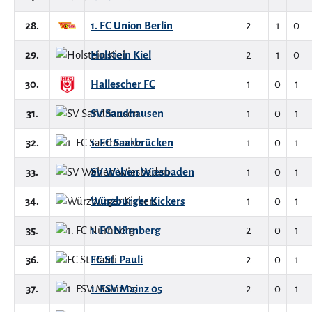
28.
1. FC Union Berlin
2
1
0
29.
Holstein Kiel
2
1
0
30.
Hallescher FC
1
0
1
31.
SV Sandhausen
1
0
1
32.
1. FC Saarbrücken
1
0
1
33.
SV Wehen Wiesbaden
1
0
1
34.
Würzburger Kickers
1
0
1
35.
1. FC Nürnberg
2
0
1
36.
FC St. Pauli
2
0
1
37.
1. FSV Mainz 05
2
0
1