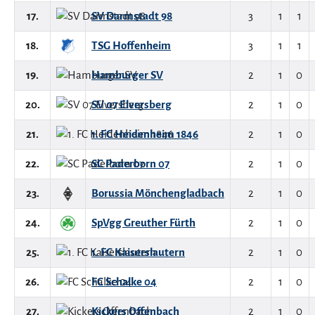
17.
SV Darmstadt 98
3
1
1
18.
TSG Hoffenheim
3
1
1
19.
Hamburger SV
2
1
0
20.
SV 07 Elversberg
2
1
0
21.
1. FC Heidenheim 1846
2
1
0
22.
SC Paderborn 07
2
1
0
23.
Borussia Mönchengladbach
2
1
0
24.
SpVgg Greuther Fürth
2
1
0
25.
1. FC Kaiserslautern
2
1
0
26.
FC Schalke 04
2
1
0
27.
Kickers Offenbach
2
1
0