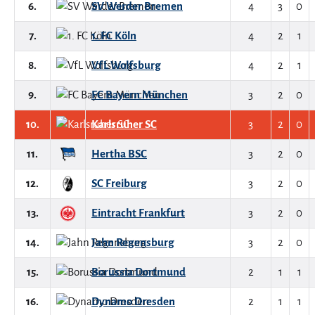
6.
SV Werder Bremen
4
3
0
7.
1. FC Köln
4
2
1
8.
VfL Wolfsburg
4
2
1
9.
FC Bayern München
3
2
0
10.
Karlsruher SC
3
2
0
11.
Hertha BSC
3
2
0
12.
SC Freiburg
3
2
0
13.
Eintracht Frankfurt
3
2
0
14.
Jahn Regensburg
3
2
0
15.
Borussia Dortmund
2
1
1
16.
Dynamo Dresden
2
1
1