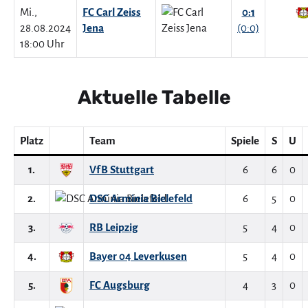
Mi.,
FC Carl Zeiss
0:1
28.08.2024
Jena
(0:0)
18:00 Uhr
Aktuelle Tabelle
Platz
Team
Spiele
S
U
1.
VfB Stuttgart
6
6
0
2.
DSC Arminia Bielefeld
6
5
0
3.
RB Leipzig
5
4
0
4.
Bayer 04 Leverkusen
5
4
0
5.
FC Augsburg
4
3
0