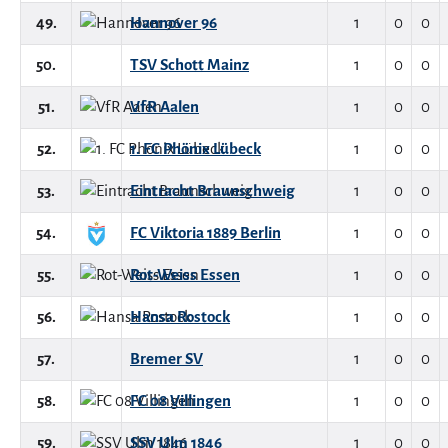
49.
Hannover 96
1
0
0
50.
TSV Schott Mainz
1
0
0
51.
VfR Aalen
1
0
0
52.
1. FC Phönix Lübeck
1
0
0
53.
Eintracht Braunschweig
1
0
0
54.
FC Viktoria 1889 Berlin
1
0
0
55.
Rot-Weiss Essen
1
0
0
56.
Hansa Rostock
1
0
0
57.
Bremer SV
1
0
0
58.
FC 08 Villingen
1
0
0
59.
SSV Ulm 1846
1
0
0