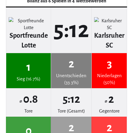
Bilanz aus 6 Spielen in 4 Wettbewerben
5:12
Sportfreunde
Karlsruher
Lotte
SC
2
3
1
Unentschieden
Niederlagen
Sieg (16.7%)
(33.3%)
(50%)
0.8
5:12
2
⌀
⌀
Tore
Tore (Gesamt)
Gegentore
2
2
0