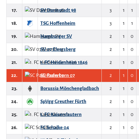
17.
SV Darmstadt 98
3
1
1
18.
TSG Hoffenheim
3
1
1
19.
Hamburger SV
2
1
0
20.
SV 07 Elversberg
2
1
0
21.
1. FC Heidenheim 1846
2
1
0
22.
SC Paderborn 07
2
1
0
23.
Borussia Mönchengladbach
2
1
0
24.
SpVgg Greuther Fürth
2
1
0
25.
1. FC Kaiserslautern
2
1
0
26.
FC Schalke 04
2
1
0