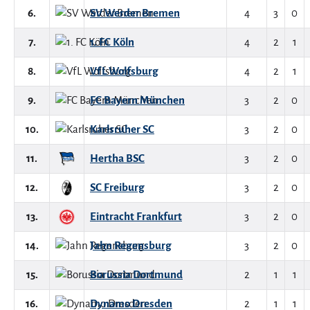
6.
SV Werder Bremen
4
3
0
7.
1. FC Köln
4
2
1
8.
VfL Wolfsburg
4
2
1
9.
FC Bayern München
3
2
0
10.
Karlsruher SC
3
2
0
11.
Hertha BSC
3
2
0
12.
SC Freiburg
3
2
0
13.
Eintracht Frankfurt
3
2
0
14.
Jahn Regensburg
3
2
0
15.
Borussia Dortmund
2
1
1
16.
Dynamo Dresden
2
1
1