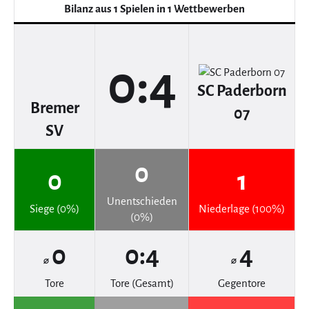
Bilanz aus 1 Spielen in 1 Wettbewerben
0:4
SC Paderborn
Bremer
07
SV
0
0
1
Unentschieden
Siege (0%)
Niederlage (100%)
(0%)
0
0:4
4
⌀
⌀
Tore
Tore (Gesamt)
Gegentore