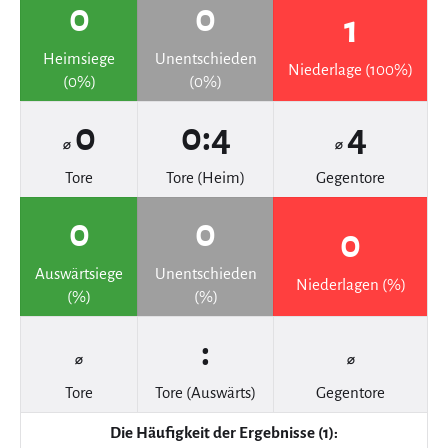
0
0
1
Heimsiege
Unentschieden
Niederlage (100%)
(0%)
(0%)
0
0:4
4
⌀
⌀
Tore
Tore (Heim)
Gegentore
0
0
0
Auswärtsiege
Unentschieden
Niederlagen (%)
(%)
(%)
:
⌀
⌀
Tore
Tore (Auswärts)
Gegentore
Die Häufigkeit der Ergebnisse (1):