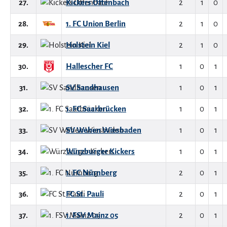
27.
Kickers Offenbach
2
1
0
28.
1. FC Union Berlin
2
1
0
29.
Holstein Kiel
2
1
0
30.
Hallescher FC
1
0
1
31.
SV Sandhausen
1
0
1
32.
1. FC Saarbrücken
1
0
1
33.
SV Wehen Wiesbaden
1
0
1
34.
Würzburger Kickers
1
0
1
35.
1. FC Nürnberg
2
0
1
36.
FC St. Pauli
2
0
1
37.
1. FSV Mainz 05
2
0
1