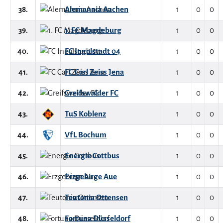
38.
Alemannia Aachen
1
0
0
39.
1. FC Magdeburg
1
0
0
40.
FC Ingolstadt 04
1
0
0
41.
FC Carl Zeiss Jena
1
0
0
42.
Greifswalder FC
1
0
0
43.
TuS Koblenz
1
0
0
44.
VfL Bochum
1
0
0
45.
Energie Cottbus
1
0
0
46.
Erzgebirge Aue
1
0
0
47.
Teutonia Ottensen
1
0
0
48.
Fortuna Düsseldorf
1
0
0