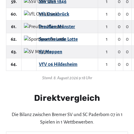
59.
SSV Ulm 1846
1
0
0
60.
VfL Osnabrück
1
0
0
61.
Preußen Münster
1
0
0
62.
Sportfreunde Lotte
1
0
0
63.
SV Meppen
1
0
0
64.
VfV 06 Hildesheim
1
0
0
Stand: 8. August 2026 9:18 Uhr
Direktvergleich
Die Bilanz zwischen Bremer SV und SC Paderborn 07 in 1
Spielen in 1 Wettbewerben.