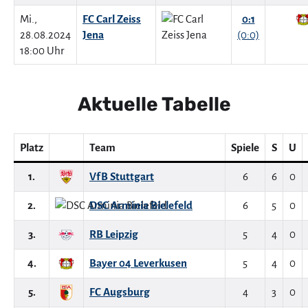
Mi.,
FC Carl Zeiss
0:1
28.08.2024
Jena
(0:0)
18:00 Uhr
Aktuelle Tabelle
Platz
Team
Spiele
S
U
1.
VfB Stuttgart
6
6
0
2.
DSC Arminia Bielefeld
6
5
0
3.
RB Leipzig
5
4
0
4.
Bayer 04 Leverkusen
5
4
0
5.
FC Augsburg
4
3
0