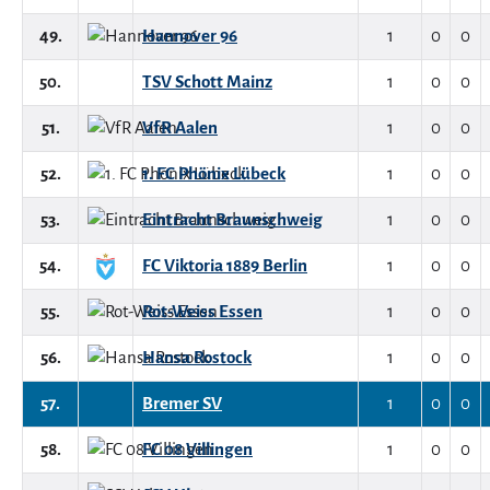
49.
Hannover 96
1
0
0
50.
TSV Schott Mainz
1
0
0
51.
VfR Aalen
1
0
0
52.
1. FC Phönix Lübeck
1
0
0
53.
Eintracht Braunschweig
1
0
0
54.
FC Viktoria 1889 Berlin
1
0
0
55.
Rot-Weiss Essen
1
0
0
56.
Hansa Rostock
1
0
0
57.
Bremer SV
1
0
0
58.
FC 08 Villingen
1
0
0