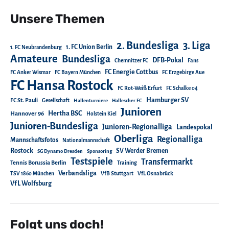
Unsere Themen
2. Bundesliga
3. Liga
1. FC Union Berlin
1. FC Neubrandenburg
Amateure
Bundesliga
DFB-Pokal
Chemnitzer FC
Fans
FC Energie Cottbus
FC Anker Wismar
FC Bayern München
FC Erzgebirge Aue
FC Hansa Rostock
FC Rot-Weiß Erfurt
FC Schalke 04
Hamburger SV
FC St. Pauli
Gesellschaft
Hallenturniere
Hallescher FC
Junioren
Hertha BSC
Hannover 96
Holstein Kiel
Junioren-Bundesliga
Junioren-Regionalliga
Landespokal
Oberliga
Regionalliga
Mannschaftsfotos
Nationalmannschaft
Rostock
SV Werder Bremen
SG Dynamo Dresden
Sponsoring
Testspiele
Transfermarkt
Tennis Borussia Berlin
Training
Verbandsliga
TSV 1860 München
VfB Stuttgart
VfL Osnabrück
VfL Wolfsburg
Folgt uns doch!