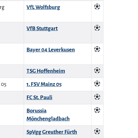
VfL Wolfsburg
VfB Stuttgart
Bayer 04 Leverkusen
TSG Hoffenheim
1. FSV Mainz 05
FC St. Pauli
Borussia
Mönchengladbach
SpVgg Greuther Fürth