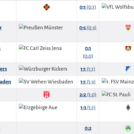
0:1
(0:1)
r
0:5
(0:3)
a
0:1
(0:0)
ers
1:1
(1:1)
baden
1:1
(1:3)
2:2
(1:0)
1:3
(1:1)
z
0:2