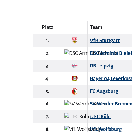
Platz
Team
1.
VfB Stuttgart
2.
DSC Arminia Biele
3.
RB Leipzig
4.
Bayer 04 Leverkus
5.
FC Augsburg
6.
SV Werder Breme
7.
1. FC Köln
8.
VfL Wolfsburg