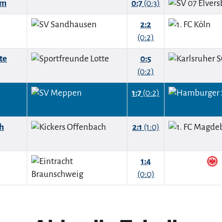
im
0:7
(0:3)
2:2
(0:2)
te
0:5
(0:2)
1:7
(0:2)
h
2:1
(1:0)
1:4
(0:0)