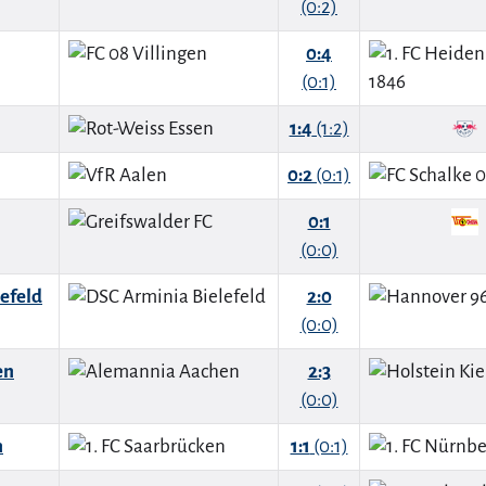
(0:2)
0:4
(0:1)
1:4
(1:2)
0:2
(0:1)
0:1
(0:0)
efeld
2:0
(0:0)
en
2:3
(0:0)
n
1:1
(0:1)