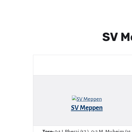
SV M
SV Meppen
Tore:
0:1 I. Pherai (17.), 0:2 M. Muheim (31.),