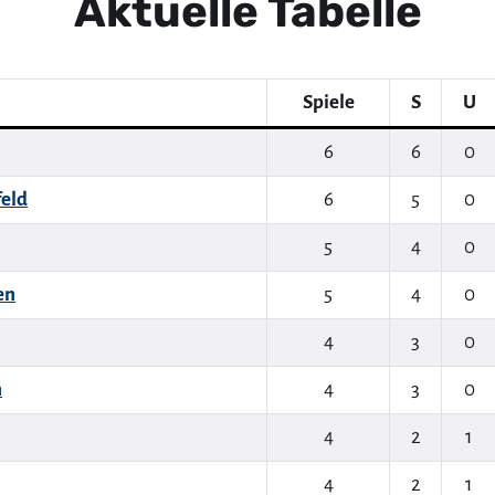
Aktuelle Tabelle
Spiele
S
U
6
6
0
feld
6
5
0
5
4
0
en
5
4
0
4
3
0
n
4
3
0
4
2
1
4
2
1