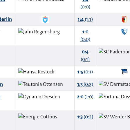
(0:0)
Berlin
1:4
(1:1)
g
1:0
(0:0)
0:4
(0:1)
1:5
(0:1)
en
1:3
(0:2)
n
2:0
(1:0)
1:3
(0:2)