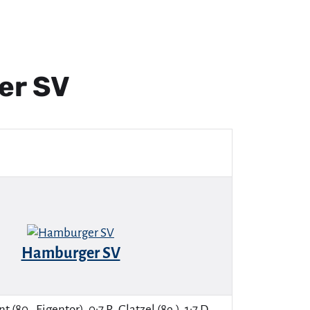
er SV
Hamburger SV
nt (80., Eigentor), 0:7 R. Glatzel (89.), 1:7 D.