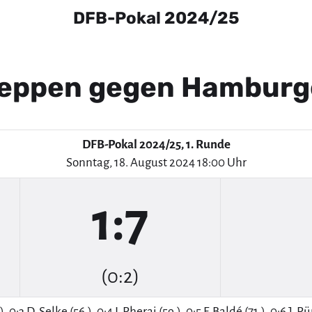
DFB-Pokal 2024/25
eppen gegen Hamburg
DFB-Pokal 2024/25, 1. Runde
Sonntag, 18. August 2024 18:00 Uhr
1:7
(0:2)
 0:3 D. Selke (56.), 0:4 I. Pherai (59.), 0:5 F. Baldé (71.), 0:6 J. Pü