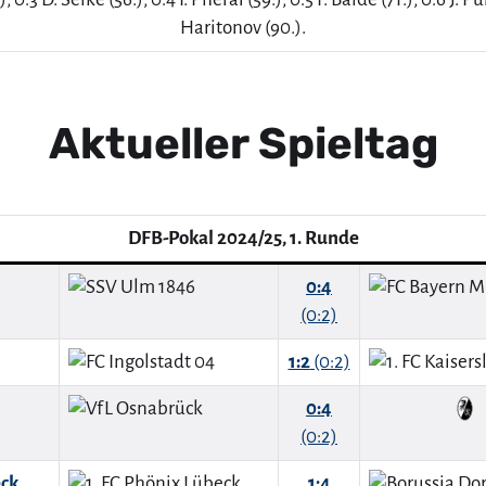
Haritonov (90.).
Aktueller Spieltag
DFB-Pokal 2024/25, 1. Runde
0:4
(0:2)
1:2
(0:2)
0:4
(0:2)
eck
1:4