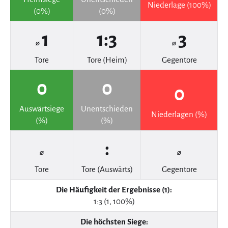
Niederlage (100%)
(0%)
(0%)
1
1:3
3
⌀
⌀
Tore
Tore (Heim)
Gegentore
0
0
0
Auswärtsiege
Unentschieden
Niederlagen (%)
(%)
(%)
:
⌀
⌀
Tore
Tore (Auswärts)
Gegentore
Die Häufigkeit der Ergebnisse (1):
1:3 (1, 100%)
Die höchsten Siege: