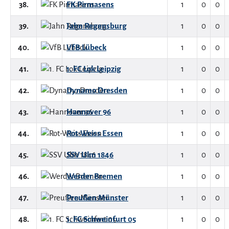
38.
FK Pirmasens
1
0
0
39.
Jahn Regensburg
1
0
0
40.
VfB Lübeck
1
0
0
41.
1. FC Lok Leipzig
1
0
0
42.
Dynamo Dresden
1
0
0
43.
Hannover 96
1
0
0
44.
Rot-Weiss Essen
1
0
0
45.
SSV Ulm 1846
1
0
0
46.
Werder Bremen
1
0
0
47.
Preußen Münster
1
0
0
48.
1. FC Schweinfurt 05
1
0
0