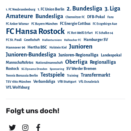
2. Bundesliga
3. Liga
1. FC Union Berlin
1. FC Neubrandenburg
Amateure
Bundesliga
DFB-Pokal
Chemnitzer FC
Fans
FC Energie Cottbus
FC Anker Wismar
FC Bayern München
FC Erzgebirge Aue
FC Hansa Rostock
FC Rot-Weiß Erfurt
FC Schalke 04
Hamburger SV
FC St. Pauli
Gesellschaft
Hallenturniere
Hallescher FC
Junioren
Hertha BSC
Hannover 96
Holstein Kiel
Junioren-Bundesliga
Junioren-Regionalliga
Landespokal
Oberliga
Regionalliga
Mannschaftsfotos
Nationalmannschaft
Rostock
SV Werder Bremen
SG Dynamo Dresden
Sponsoring
Testspiele
Transfermarkt
Tennis Borussia Berlin
Training
Verbandsliga
TSV 1860 München
VfB Stuttgart
VfL Osnabrück
VfL Wolfsburg
Folgt uns doch!