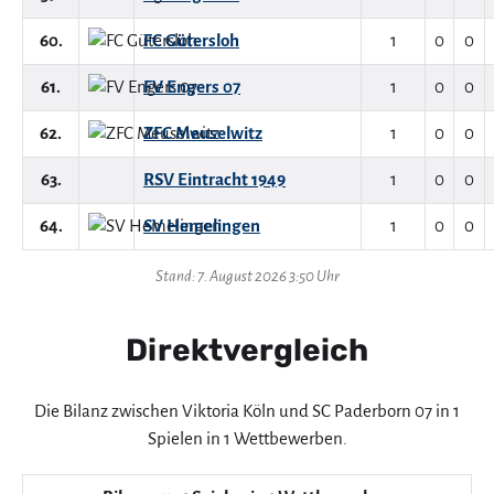
60.
FC Gütersloh
1
0
0
61.
FV Engers 07
1
0
0
62.
ZFC Meuselwitz
1
0
0
63.
RSV Eintracht 1949
1
0
0
64.
SV Hemelingen
1
0
0
Stand: 7. August 2026 3:50 Uhr
Direktvergleich
Die Bilanz zwischen Viktoria Köln und SC Paderborn 07 in 1
Spielen in 1 Wettbewerben.