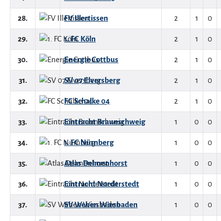
28.
FV Illertissen
2
1
0
29.
1. FC Köln
2
1
0
30.
Energie Cottbus
2
1
0
31.
SV 07 Elversberg
2
1
0
32.
FC Schalke 04
2
1
0
33.
Eintracht Braunschweig
1
0
0
34.
1. FC Nürnberg
1
0
0
35.
Atlas Delmenhorst
1
0
0
36.
Eintracht Norderstedt
1
0
0
37.
SV Wehen Wiesbaden
1
0
0