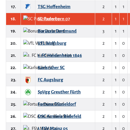
17.
TSG Hoffenheim
2
1
1
18.
SC Paderborn 07
2
1
1
19.
Borussia Dortmund
3
1
1
20.
VfL Wolfsburg
2
1
0
21.
1. FC Heidenheim 1846
2
1
0
22.
Karlsruher SC
2
1
0
23.
FC Augsburg
2
1
0
24.
SpVgg Greuther Fürth
2
1
0
25.
Fortuna Düsseldorf
2
1
0
26.
DSC Arminia Bielefeld
2
1
0
27.
1. FSV Mainz 05
2
1
0