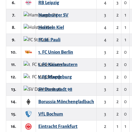
6.
RB Leipzig
4
3
0
7.
Hamburger SV
3
2
1
8.
Holstein Kiel
4
2
1
9.
FC St. Pauli
4
2
1
10.
1. FC Union Berlin
3
2
0
11.
1. FC Kaiserslautern
3
2
0
12.
1. FC Magdeburg
3
2
0
13.
SV Darmstadt 98
3
2
0
14.
Borussia Mönchengladbach
3
2
0
15.
VfL Bochum
3
2
0
16.
Eintracht Frankfurt
2
1
1