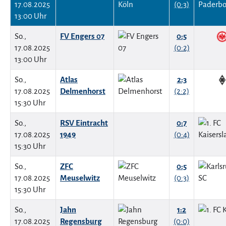
17.08.2025
(0:3)
13:00 Uhr
So.,
FV Engers 07
0:5
17.08.2025
(0:2)
13:00 Uhr
So.,
Atlas
2:3
17.08.2025
Delmenhorst
(2:2)
15:30 Uhr
So.,
RSV Eintracht
0:7
17.08.2025
1949
(0:4)
15:30 Uhr
So.,
ZFC
0:5
17.08.2025
Meuselwitz
(0:3)
15:30 Uhr
So.,
Jahn
1:2
17.08.2025
Regensburg
(0:0)