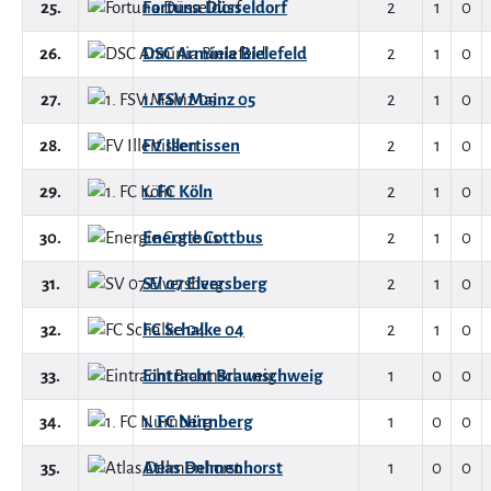
25.
Fortuna Düsseldorf
2
1
0
26.
DSC Arminia Bielefeld
2
1
0
27.
1. FSV Mainz 05
2
1
0
28.
FV Illertissen
2
1
0
29.
1. FC Köln
2
1
0
30.
Energie Cottbus
2
1
0
31.
SV 07 Elversberg
2
1
0
32.
FC Schalke 04
2
1
0
33.
Eintracht Braunschweig
1
0
0
34.
1. FC Nürnberg
1
0
0
35.
Atlas Delmenhorst
1
0
0