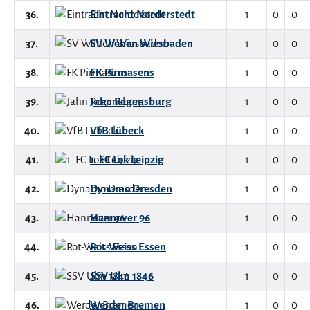
36.
Eintracht Norderstedt
1
0
0
37.
SV Wehen Wiesbaden
1
0
0
38.
FK Pirmasens
1
0
0
39.
Jahn Regensburg
1
0
0
40.
VfB Lübeck
1
0
0
41.
1. FC Lok Leipzig
1
0
0
42.
Dynamo Dresden
1
0
0
43.
Hannover 96
1
0
0
44.
Rot-Weiss Essen
1
0
0
45.
SSV Ulm 1846
1
0
0
46.
Werder Bremen
1
0
0