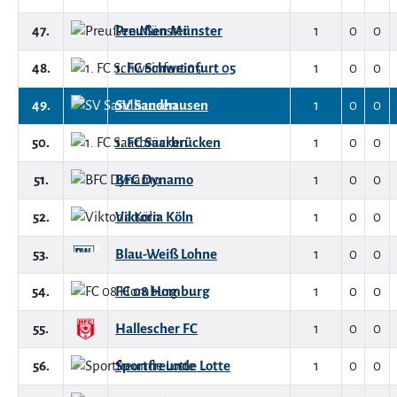
47.
Preußen Münster
1
0
0
48.
1. FC Schweinfurt 05
1
0
0
49.
SV Sandhausen
1
0
0
50.
1. FC Saarbrücken
1
0
0
51.
BFC Dynamo
1
0
0
52.
Viktoria Köln
1
0
0
53.
Blau-Weiß Lohne
1
0
0
54.
FC 08 Homburg
1
0
0
55.
Hallescher FC
1
0
0
56.
Sportfreunde Lotte
1
0
0