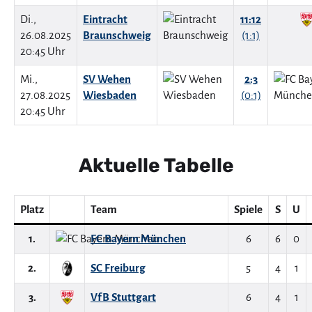
Di.,
Eintracht
11:12
26.08.2025
Braunschweig
(1:1)
20:45 Uhr
Mi.,
SV Wehen
2:3
27.08.2025
Wiesbaden
(0:1)
20:45 Uhr
Aktuelle Tabelle
Platz
Team
Spiele
S
U
1.
FC Bayern München
6
6
0
2.
SC Freiburg
5
4
1
3.
VfB Stuttgart
6
4
1