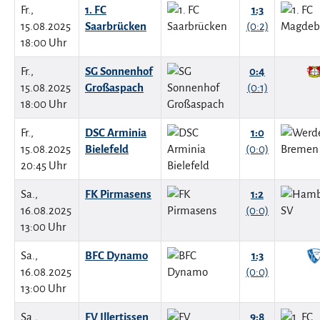
Fr.,
1. FC
1:3
15.08.2025
Saarbrücken
(0:2)
18:00 Uhr
Fr.,
SG Sonnenhof
0:4
15.08.2025
Großaspach
(0:1)
18:00 Uhr
Fr.,
DSC Arminia
1:0
15.08.2025
Bielefeld
(0:0)
20:45 Uhr
Sa.,
FK Pirmasens
1:2
16.08.2025
(0:0)
13:00 Uhr
Sa.,
BFC Dynamo
1:3
16.08.2025
(0:0)
13:00 Uhr
Sa.,
FV Illertissen
9:8