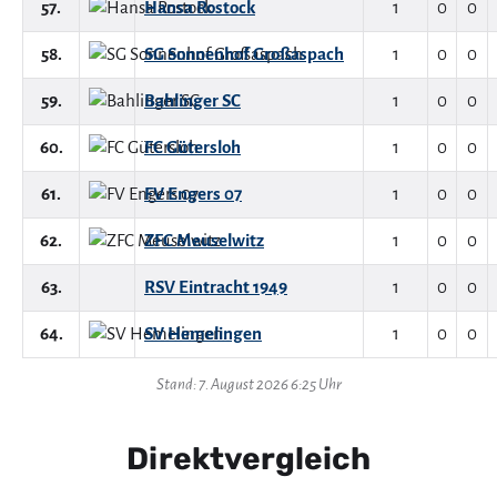
57.
Hansa Rostock
1
0
0
58.
SG Sonnenhof Großaspach
1
0
0
59.
Bahlinger SC
1
0
0
60.
FC Gütersloh
1
0
0
61.
FV Engers 07
1
0
0
62.
ZFC Meuselwitz
1
0
0
63.
RSV Eintracht 1949
1
0
0
64.
SV Hemelingen
1
0
0
Stand: 7. August 2026 6:25 Uhr
Direktvergleich