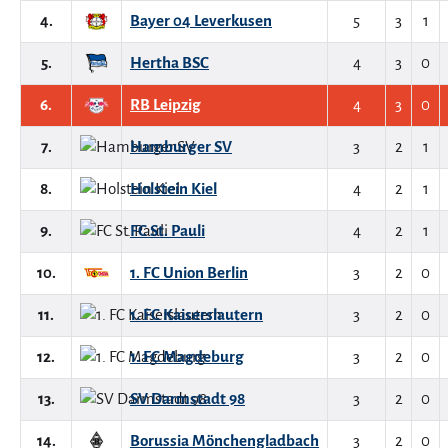
4.
Bayer 04 Leverkusen
5
3
1
5.
Hertha BSC
4
3
0
6.
RB Leipzig
4
3
0
7.
Hamburger SV
3
2
1
8.
Holstein Kiel
4
2
1
9.
FC St. Pauli
4
2
1
10.
1. FC Union Berlin
3
2
0
11.
1. FC Kaiserslautern
3
2
0
12.
1. FC Magdeburg
3
2
0
13.
SV Darmstadt 98
3
2
0
14.
Borussia Mönchengladbach
3
2
0