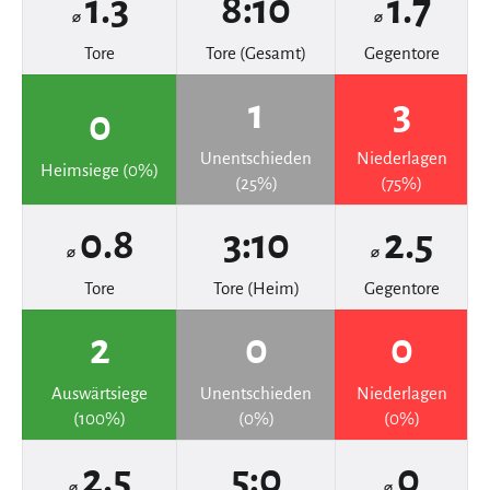
1.3
8:10
1.7
⌀
⌀
Tore
Tore (Gesamt)
Gegentore
1
3
0
Unentschieden
Niederlagen
Heimsiege (0%)
(25%)
(75%)
0.8
3:10
2.5
⌀
⌀
Tore
Tore (Heim)
Gegentore
2
0
0
Auswärtsiege
Unentschieden
Niederlagen
(100%)
(0%)
(0%)
2.5
5:0
0
⌀
⌀