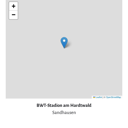
+
−
Leaflet
|
©
OpenStreetMap
BWT-Stadion am Hardtwald
Sandhausen