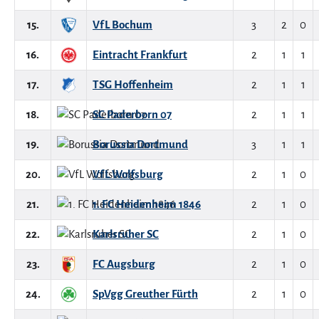
15.
VfL Bochum
3
2
0
16.
Eintracht Frankfurt
2
1
1
17.
TSG Hoffenheim
2
1
1
18.
SC Paderborn 07
2
1
1
19.
Borussia Dortmund
3
1
1
20.
VfL Wolfsburg
2
1
0
21.
1. FC Heidenheim 1846
2
1
0
22.
Karlsruher SC
2
1
0
23.
FC Augsburg
2
1
0
24.
SpVgg Greuther Fürth
2
1
0