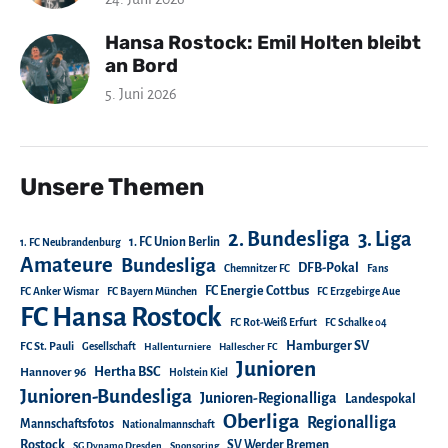
Hansa Rostock: Emil Holten bleibt
an Bord
5. Juni 2026
Unsere Themen
2. Bundesliga
3. Liga
1. FC Union Berlin
1. FC Neubrandenburg
Amateure
Bundesliga
DFB-Pokal
Chemnitzer FC
Fans
FC Energie Cottbus
FC Anker Wismar
FC Bayern München
FC Erzgebirge Aue
FC Hansa Rostock
FC Rot-Weiß Erfurt
FC Schalke 04
Hamburger SV
FC St. Pauli
Gesellschaft
Hallenturniere
Hallescher FC
Junioren
Hertha BSC
Hannover 96
Holstein Kiel
Junioren-Bundesliga
Junioren-Regionalliga
Landespokal
Oberliga
Regionalliga
Mannschaftsfotos
Nationalmannschaft
Rostock
SV Werder Bremen
SG Dynamo Dresden
Sponsoring