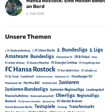
Hansa Rostock: Emil Holten bleibt
an Bord
5. Juni 2026
Unsere Themen
2. Bundesliga
3. Liga
1. FC Union Berlin
1. FC Neubrandenburg
Amateure
Bundesliga
DFB-Pokal
Chemnitzer FC
Fans
FC Energie Cottbus
FC Anker Wismar
FC Bayern München
FC Erzgebirge Aue
FC Hansa Rostock
FC Rot-Weiß Erfurt
FC Schalke 04
Hamburger SV
FC St. Pauli
Gesellschaft
Hallenturniere
Hallescher FC
Junioren
Hertha BSC
Hannover 96
Holstein Kiel
Junioren-Bundesliga
Junioren-Regionalliga
Landespokal
Oberliga
Regionalliga
Mannschaftsfotos
Nationalmannschaft
Rostock
SV Werder Bremen
SG Dynamo Dresden
Sponsoring
Testspiele
Transfermarkt
Tennis Borussia Berlin
Training