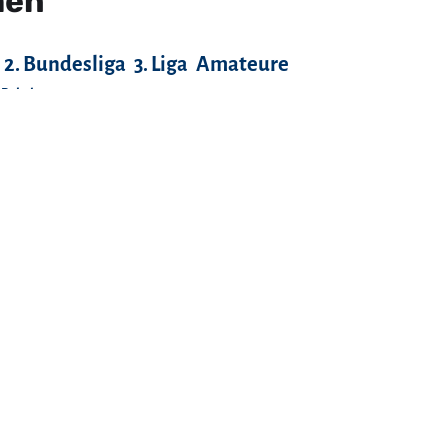
men
2. Bundesliga
3. Liga
Amateure
-Pokal
Fans
FC Anker Wismar
FC Bayern München
FC Hansa Rostock
FC Rot-Weiß Erfurt
Hamburger SV
Hannover 96
llenturniere
Hallescher FC
en
Junioren-Bundesliga
Oberliga
al
Mannschaftsfotos
Nationalmannschaft
SV Werder Bremen
Tennis Borussia Berlin
Dresden
Sponsoring
markt
Verbandsliga
TSV 1860 München
VfB Stuttgart
ch!