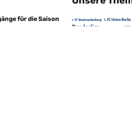
Unsere The
änge für die Saison
1. FC Union Berlin
1. FC Neubrandenburg
Bundesliga
DFB
Chemnitzer FC
FC Energie Cottbus
FC Erzgebirge Aue
FC St. Pauli
FC Schalke 04
Gesellschaft
Ha
ck gastiert beim
Junior
Hertha BSC
Holstein Kiel
Junioren-Regionalliga
Landespok
Regionalliga
Rostock
SG Dynamo 
Testspiele
Transfer
Training
 2026/2027 ist da!
VfL Wolfsburg
VfL Osnabrück
Folgt uns do
 2026: Diese Ex-