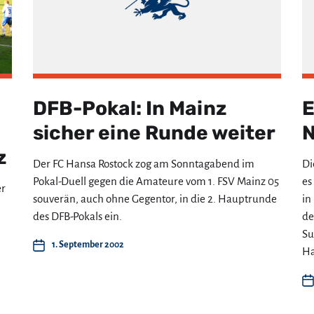
DFB-Pokal: In Mainz
E
sicher eine Runde weiter
N
z
Der FC Hansa Rostock zog am Sonntagabend im
Di
Pokal-Duell gegen die Amateure vom 1. FSV Mainz 05
es
er
souverän, auch ohne Gegentor, in die 2. Hauptrunde
in
des DFB-Pokals ein.
de
Su
1. September 2002
Ha