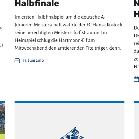
Halbfinale
N
H
Im ersten Halbfinalspiel um die deutsche A-
Junioren-Meisterschaft wahrte der FC Hansa Rostock
De
t.
seine berechtigten Meisterschaftsträume. Im
DF
Heimspiel schlug die Hartmann-Elf am
re
0)
Mittwochabend den amtierenden Titelträger, den 1.
du
ze
17. Juni 2010
FC