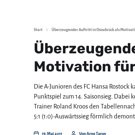
Start
Überzeugender Auftritt in Osnabrück als Motivati
Überzeugender
Motivation fü
Die A-Junioren des FC Hansa Rostock k
Punktspiel zum 14. Saisonsieg. Dabei 
Trainer Roland Kroos den Tabellenna
5:1 (1:0)-Auswärtssieg förmlich demont
19. Mai 2011
Von
Arne Taron