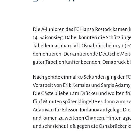
Die A-Junioren des FC Hansa Rostock kamen i
14. Saisonsieg. Dabei konnten die Schützling
Tabellennachbarn VfL Osnabrück beim 5:1 (1:
demontieren. Der amtierende Deutsche Meiste
guter Tabellenfünfter beenden. Osnabrück ble
Nach gerade einmal 30 Sekunden ging der FC
Vorarbeit von Erik Kemsies und Sargis Adamy
Die Gäste blieben am Drücker und wollten fr
fünf Minuten später klingelte es dann zum z
Adamyan für Edisson Jordanov aufgelegt. Die
und kamen zu weiteren Chancen. Hinten agier
und sehr sicher, ließ gegen die Osnabrücker 