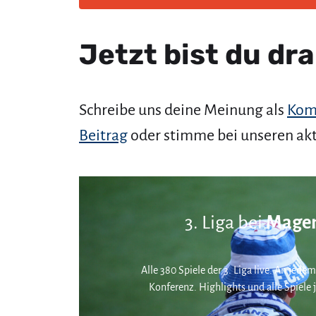
Jetzt bist du dra
Schreibe uns deine Meinung als
Kom
Beitrag
oder stimme bei unseren ak
3. Liga bei
Magen
Alle 380 Spiele der 3. Liga live. An jedem
Konferenz. Highlights und alle Spiele j