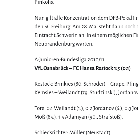
Pinkohs.
Nun gilt alle Konzentration dem DFB-Pokalfin
den SC Freiburg. Am 28. Mai steht dann noch
Eintracht Schwerin an. In einem möglichen Fi
Neubrandenburg warten.
A-Junioren-Bundesliga 2010/11
VfL Osnabrück – FC Hansa Rostock 1:5 (0:1)
Rostock: Brinkies (80. Schröder) – Grupe, Pfin
Kemsies – Weilandt (79. Studzinski), Jordano
Tore: 0:1 Weilandt (1.), 0:2 Jordanov (6.), 0:3 Jo
Moß (85.), 1:5 Adamyan (90., Strafstoß).
Schiedsrichter: Müller (Neustadt).