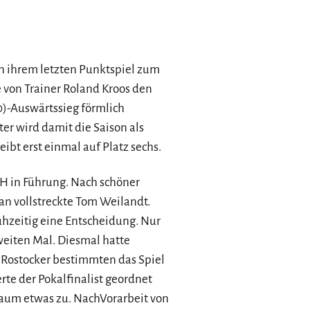
n ihrem letzten Punktspiel zum
e von Trainer Roland Kroos den
0)-Auswärtssieg förmlich
r wird damit die Saison als
ibt erst einmal auf Platz sechs.
H in Führung. Nach schöner
an vollstreckte Tom Weilandt.
ühzeitig eine Entscheidung. Nur
weiten Mal. Diesmal hatte
 Rostocker bestimmten das Spiel
te der Pokalfinalist geordnet
kaum etwas zu. NachVorarbeit von