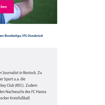
chen
ren-Bundesliga
,
VfL Osnabrück
er Journalist in Rostock. Zu
r Sport u.a. die
ckey Club (REC). Zudem
r den Nachwuchs des FC Hansa
ocker Kreisfußball.