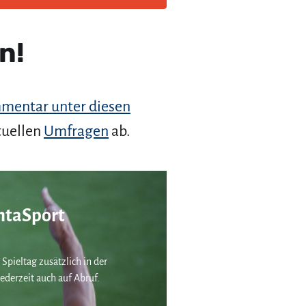
n!
mentar unter diesen
tuellen
Umfragen
ab.
taSport
 Spieltag zusätzlich in der
ederzeit auch auf Abruf.