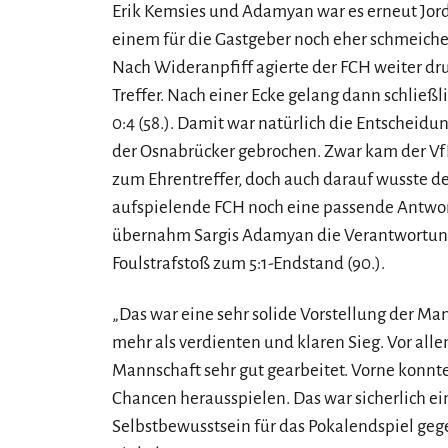
Erik Kemsies und Adamyan war es erneut Jordan
einem für die Gastgeber noch eher schmeichel
Nach Wideranpfiff agierte der FCH weiter dru
Treffer. Nach einer Ecke gelang dann schließ
0:4 (58.). Damit war natürlich die Entscheid
der Osnabrücker gebrochen. Zwar kam der Vf
zum Ehrentreffer, doch auch darauf wusste de
aufspielende FCH noch eine passende Antwort
übernahm Sargis Adamyan die Verantwortung
Foulstrafstoß zum 5:1-Endstand (90.).
„Das war eine sehr solide Vorstellung der M
mehr als verdienten und klaren Sieg. Vor all
Mannschaft sehr gut gearbeitet. Vorne konnt
Chancen herausspielen. Das war sicherlich ein 
Selbstbewusstsein für das Pokalendspiel gegeb