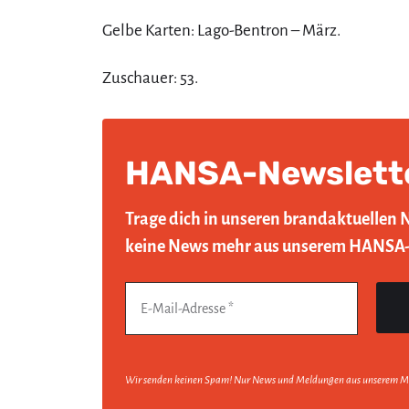
Gelbe Karten: Lago-Bentron – März.
Zuschauer: 53.
HANSA-Newslett
Trage dich in unseren brandaktuellen 
keine News mehr aus unserem HANSA
Wir senden keinen Spam! Nur News und Meldungen aus unserem M