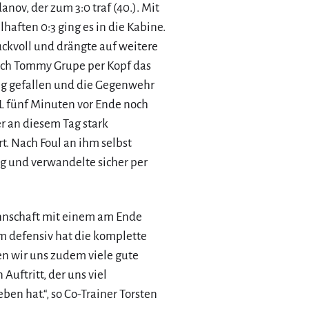
ov, der zum 3:0 traf (40.). Mit
haften 0:3 ging es in die Kabine.
ckvoll und drängte auf weitere
lich Tommy Grupe per Kopf das
ung gefallen und die Gegenwehr
L fünf Minuten vor Ende noch
r an diesem Tag stark
. Nach Foul an ihm selbst
 und verwandelte sicher per
annschaft mit einem am Ende
em defensiv hat die komplette
en wir uns zudem viele gute
Auftritt, der uns viel
en hat.“, so Co-Trainer Torsten