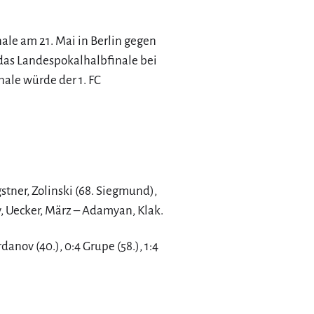
ale am 21. Mai in Berlin gegen
 das Landespokalhalbfinale bei
nale würde der 1. FC
gstner, Zolinski (68. Siegmund),
v, Uecker, März – Adamyan, Klak.
rdanov (40.), 0:4 Grupe (58.), 1:4