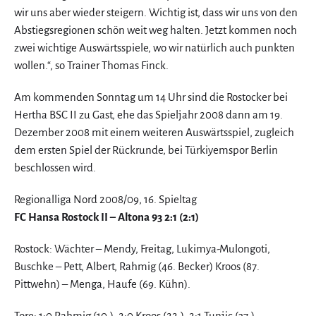
wir uns aber wieder steigern. Wichtig ist, dass wir uns von den
Abstiegsregionen schön weit weg halten. Jetzt kommen noch
zwei wichtige Auswärtsspiele, wo wir natürlich auch punkten
wollen.“, so Trainer Thomas Finck.
Am kommenden Sonntag um 14 Uhr sind die Rostocker bei
Hertha BSC II zu Gast, ehe das Spieljahr 2008 dann am 19.
Dezember 2008 mit einem weiteren Auswärtsspiel, zugleich
dem ersten Spiel der Rückrunde, bei Türkiyemspor Berlin
beschlossen wird.
Regionalliga Nord 2008/09, 16. Spieltag
FC Hansa Rostock II – Altona 93 2:1 (2:1)
Rostock: Wächter – Mendy, Freitag, Lukimya-Mulongoti,
Buschke – Pett, Albert, Rahmig (46. Becker) Kroos (87.
Pittwehn) – Menga, Haufe (69. Kühn).
Tore: 1:0 Rahmig (10.), 2:0 Kroos (22.), 2:1 Tunjic (37.).