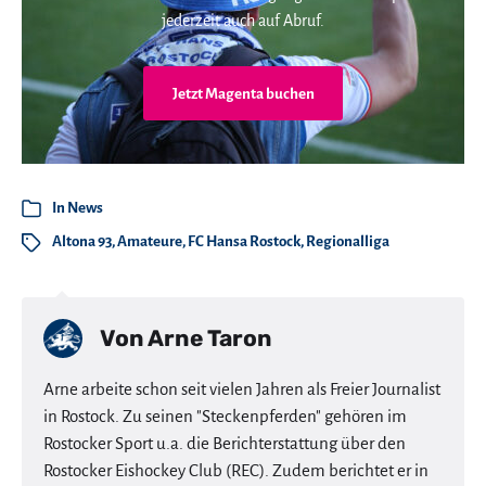
jederzeit auch auf Abruf.
Jetzt Magenta buchen
In
News
Altona 93
,
Amateure
,
FC Hansa Rostock
,
Regionalliga
Von
Arne Taron
Arne arbeite schon seit vielen Jahren als Freier Journalist
in Rostock. Zu seinen "Steckenpferden" gehören im
Rostocker Sport u.a. die Berichterstattung über den
Rostocker Eishockey Club (REC). Zudem berichtet er in