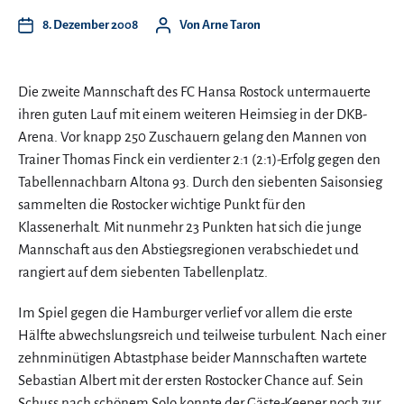
8. Dezember 2008
Von
Arne Taron
Die zweite Mannschaft des FC Hansa Rostock untermauerte
ihren guten Lauf mit einem weiteren Heimsieg in der DKB-
Arena. Vor knapp 250 Zuschauern gelang den Mannen von
Trainer Thomas Finck ein verdienter 2:1 (2:1)-Erfolg gegen den
Tabellennachbarn Altona 93. Durch den siebenten Saisonsieg
sammelten die Rostocker wichtige Punkt für den
Klassenerhalt. Mit nunmehr 23 Punkten hat sich die junge
Mannschaft aus den Abstiegsregionen verabschiedet und
rangiert auf dem siebenten Tabellenplatz.
Im Spiel gegen die Hamburger verlief vor allem die erste
Hälfte abwechslungsreich und teilweise turbulent. Nach einer
zehnminütigen Abtastphase beider Mannschaften wartete
Sebastian Albert mit der ersten Rostocker Chance auf. Sein
Schuss nach schönem Solo konnte der Gäste-Keeper noch zur