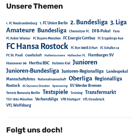
Unsere Themen
2. Bundesliga
3. Liga
1. FC Union Berlin
1. FC Neubrandenburg
Amateure
Bundesliga
DFB-Pokal
Chemnitzer FC
Fans
FC Energie Cottbus
FC Anker Wismar
FC Bayern München
FC Erzgebirge Aue
FC Hansa Rostock
FC Rot-Weiß Erfurt
FC Schalke 04
Hamburger SV
FC St. Pauli
Gesellschaft
Hallenturniere
Hallescher FC
Junioren
Hertha BSC
Hannover 96
Holstein Kiel
Junioren-Bundesliga
Junioren-Regionalliga
Landespokal
Oberliga
Regionalliga
Mannschaftsfotos
Nationalmannschaft
Rostock
SV Werder Bremen
SG Dynamo Dresden
Sponsoring
Testspiele
Transfermarkt
Tennis Borussia Berlin
Training
Verbandsliga
TSV 1860 München
VfB Stuttgart
VfL Osnabrück
VfL Wolfsburg
Folgt uns doch!