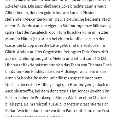
Ecke lenken. Die anschließende Ecke brachte dann erneut
Albert herein, der den goldrichtig am kurzen Pfosten
stehenden Alexander Rahmig zur 1:0-Führung bediente. Nach
einem Ballverlust an der eigenen Strafraumgrenze fällt wenig
später fast der Ausgleich, doch Tom Buschke kann im letzten
Moment klären (14.). Auch bei einem Kopfballversuch der
Gäste, der knapp über die Latte geht, sind die Rostocker im
Glück. Anders auf der Gegenseite. Youngster Felix Kroos trifft
aus der Drehung aus gut 14 Metern und erhöht zum 2:0 (22.).
Überaus effektiv präsentierte sich das Team von Thomas Finck
bis dahin – ein Prädikat das den Aufsteiger vor allem in der
ersten Saisonhälfte nicht unbedingt ausgezeichnet hatte.
Noch in der ersten Hälfte gelingt den Hamburgern jedoch der
Anschlusstreffer, bei dem der erstmals im Tor der Zweiten im
Kasten stehende Profikeeper Stefan Wächter ohne Chance
blieb (37.). Beim Freistoß aus gut 40 Metern präsentierte sich
Stefan Wächter dann kurz vor dem Pausenpfiff auf dem Post