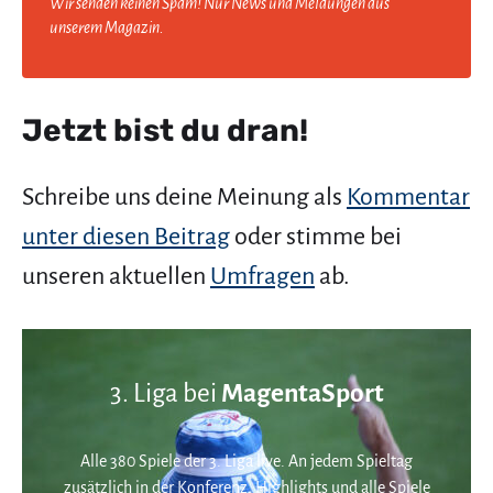
Wir senden keinen Spam! Nur News und Meldungen aus
unserem Magazin.
Jetzt bist du dran!
Schreibe uns deine Meinung als
Kommentar
unter diesen Beitrag
oder stimme bei
unseren aktuellen
Umfragen
ab.
3. Liga bei
MagentaSport
Alle 380 Spiele der 3. Liga live. An jedem Spieltag
zusätzlich in der Konferenz. Highlights und alle Spiele