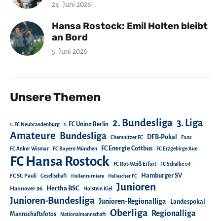
24. Juni 2026
Hansa Rostock: Emil Holten bleibt
an Bord
5. Juni 2026
Unsere Themen
2. Bundesliga
3. Liga
1. FC Union Berlin
1. FC Neubrandenburg
Amateure
Bundesliga
DFB-Pokal
Chemnitzer FC
Fans
FC Energie Cottbus
FC Anker Wismar
FC Bayern München
FC Erzgebirge Aue
FC Hansa Rostock
FC Rot-Weiß Erfurt
FC Schalke 04
Hamburger SV
FC St. Pauli
Gesellschaft
Hallenturniere
Hallescher FC
Junioren
Hertha BSC
Hannover 96
Holstein Kiel
Junioren-Bundesliga
Junioren-Regionalliga
Landespokal
Oberliga
Regionalliga
Mannschaftsfotos
Nationalmannschaft