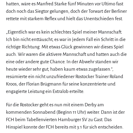
hatten, wäre es Manfred Starke fünf Minuten vor Ultimo fast
doch noch das Siegtor gelungen, doch der Torwart der Berliner
rettete mit starkem Reflex und hielt das Unentschieden fest.
„Eigentlich war es kein schlechtes Spiel meiner Mannschaft.
Ich bin nicht enttäuscht, es war in jedem Fall ein Schritt in die
richtige Richtung. Mit etwas Glück gewinnen wir dieses Spiel
auch. Wir waren die aktivere Mannschaft und hatten auch die
eine oder andere gute Chance. In der Abwehr standen wir
heute wieder sehr gut, haben kaum etwas zugelassen.“,
resümierte ein nicht unzufriedener Rostocker Trainer Roland
Kroos, der Florian Brügmann für seine konzentrierte und
engagierte Leistung ein Extralob erteilte.
Für die Rostocker geht es nun mit einem Derby am
kommenden Sonnabend (Beginn 11 Uhr) weiter. Dann ist der
FCH beim Tabellenvierten Hamburger SV zu Gast. Das
Hinspiel konnte der FCH bereits mit 3:1 für sich entscheiden.