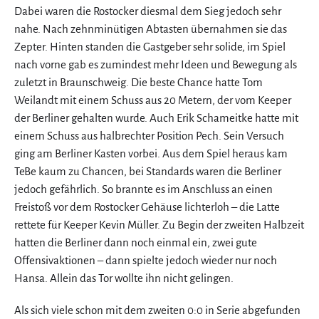
Dabei waren die Rostocker diesmal dem Sieg jedoch sehr
nahe. Nach zehnminütigen Abtasten übernahmen sie das
Zepter. Hinten standen die Gastgeber sehr solide, im Spiel
nach vorne gab es zumindest mehr Ideen und Bewegung als
zuletzt in Braunschweig. Die beste Chance hatte Tom
Weilandt mit einem Schuss aus 20 Metern, der vom Keeper
der Berliner gehalten wurde. Auch Erik Schameitke hatte mit
einem Schuss aus halbrechter Position Pech. Sein Versuch
ging am Berliner Kasten vorbei. Aus dem Spiel heraus kam
TeBe kaum zu Chancen, bei Standards waren die Berliner
jedoch gefährlich. So brannte es im Anschluss an einen
Freistoß vor dem Rostocker Gehäuse lichterloh – die Latte
rettete für Keeper Kevin Müller. Zu Begin der zweiten Halbzeit
hatten die Berliner dann noch einmal ein, zwei gute
Offensivaktionen – dann spielte jedoch wieder nur noch
Hansa. Allein das Tor wollte ihn nicht gelingen.
Als sich viele schon mit dem zweiten 0:0 in Serie abgefunden