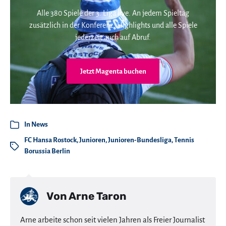
Alle 380 Spiele der 3. Liga live. An jedem Spieltag
zusätzlich in der Konferenz. Highlights und alle Spiele
jederzeit auch auf Abruf.
Jetzt Magenta buchen
In
News
FC Hansa Rostock
,
Junioren
,
Junioren-Bundesliga
,
Tennis
Borussia Berlin
Von
Arne Taron
Arne arbeite schon seit vielen Jahren als Freier Journalist