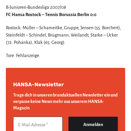
B-Junioren-Bundesliga 2007/08
FC Hansa Rostock – Tennis Borussia Berlin 0:0
Rostock: Müller – Schameitke, Gruppe, Jensen (55. Borchert),
Steinfeldt – Schindel, Brügmann, Weilandt, Starke – Ücker
(72. Pohanka), Klak (65. Georg).
Tore: Fehlanzeige.
HANSA-Newsletter
Trage dich in unseren brandaktuellen Newsletter ein und
verpasse keine News mehr aus unserem HANSA-
Magazin
.