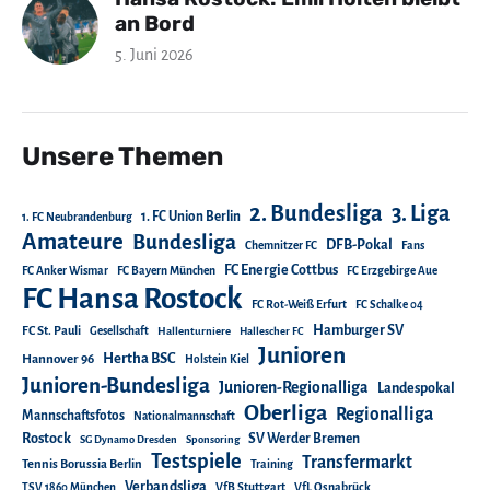
an Bord
5. Juni 2026
Unsere Themen
2. Bundesliga
3. Liga
1. FC Union Berlin
1. FC Neubrandenburg
Amateure
Bundesliga
DFB-Pokal
Chemnitzer FC
Fans
FC Energie Cottbus
FC Anker Wismar
FC Bayern München
FC Erzgebirge Aue
FC Hansa Rostock
FC Rot-Weiß Erfurt
FC Schalke 04
Hamburger SV
FC St. Pauli
Gesellschaft
Hallenturniere
Hallescher FC
Junioren
Hertha BSC
Hannover 96
Holstein Kiel
Junioren-Bundesliga
Junioren-Regionalliga
Landespokal
Oberliga
Regionalliga
Mannschaftsfotos
Nationalmannschaft
Rostock
SV Werder Bremen
SG Dynamo Dresden
Sponsoring
Testspiele
Transfermarkt
Tennis Borussia Berlin
Training
Verbandsliga
TSV 1860 München
VfB Stuttgart
VfL Osnabrück