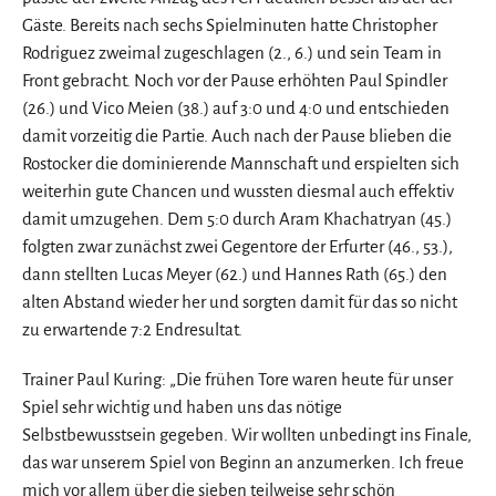
Gäste. Bereits nach sechs Spielminuten hatte Christopher
Rodriguez zweimal zugeschlagen (2., 6.) und sein Team in
Front gebracht. Noch vor der Pause erhöhten Paul Spindler
(26.) und Vico Meien (38.) auf 3:0 und 4:0 und entschieden
damit vorzeitig die Partie. Auch nach der Pause blieben die
Rostocker die dominierende Mannschaft und erspielten sich
weiterhin gute Chancen und wussten diesmal auch effektiv
damit umzugehen. Dem 5:0 durch Aram Khachatryan (45.)
folgten zwar zunächst zwei Gegentore der Erfurter (46., 53.),
dann stellten Lucas Meyer (62.) und Hannes Rath (65.) den
alten Abstand wieder her und sorgten damit für das so nicht
zu erwartende 7:2 Endresultat.
Trainer Paul Kuring: „Die frühen Tore waren heute für unser
Spiel sehr wichtig und haben uns das nötige
Selbstbewusstsein gegeben. Wir wollten unbedingt ins Finale,
das war unserem Spiel von Beginn an anzumerken. Ich freue
mich vor allem über die sieben teilweise sehr schön