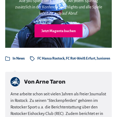
Alle 380 Spiele der 3. Liga live. An jedem Spieltag
zusätzlich in der Konferenz. Highlights und alle Spiele
jederzeit auch auf Abruf.
Jetzt Magenta buchen
In
News
FC Hansa Rostock
,
FC Rot-Weiß Erfurt
,
Junioren
Von
Arne Taron
Arne arbeite schon seit vielen Jahren als Freier Journalist
in Rostock. Zu seinen "Steckenpferden" gehören im
Rostocker Sport u.a. die Berichterstattung über den
Rostocker Eishockey Club (REC). Zudem berichtet er in