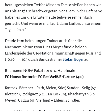
herausgespielten Treffer. Mit dem Tore schießen haben wir
uns bislang ja sehr schwer getan. Vor allem in der Defensive
haben es uns die Erfurter heute teilweise sehr einfach
gemacht. Und wenn es mal läuft, dann läuft es an so einem
Tag einfach.“
Freude kam beim jungen Trainer auch über die
Nachnominierung von Lucas Meyer für die beiden
Länderspiele der U16-Nationalmannschaft gegen Russland
(10.10., 13.10.) durch Bundestrainer
Stefan Böger
auf.
B-Junioren-NOFV-Pokal 2013/14, Halbfinale
FC Hansa Rostock – FC Rot Weiß Erfurt 7:2 (4:0)
Rostock: Böttcher – Rath, Meien, Stief, Sander – Selig (67.
Klotzsch), Rodriguez (42. Can Coskun), Khachatryan (46.
Meyer), Gadau (41. Vierling) – Ehlers, Spindler.