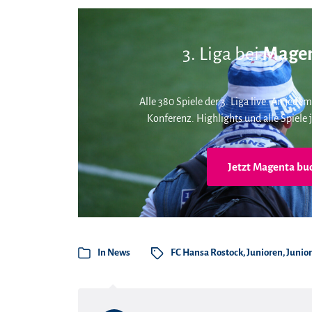
3. Liga bei
Magen
Alle 380 Spiele der 3. Liga live. An jedem
Konferenz. Highlights und alle Spiele j
Jetzt Magenta bu
In
News
FC Hansa Rostock
,
Junioren
,
Junio