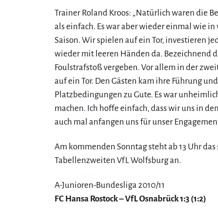
Trainer Roland Kroos: „Natürlich waren die 
als einfach. Es war aber wieder einmal wie in
Saison. Wir spielen auf ein Tor, investieren
wieder mit leeren Händen da. Bezeichnend da
Foulstrafstoß vergeben. Vor allem in der zwei
auf ein Tor. Den Gästen kam ihre Führung un
Platzbedingungen zu Gute. Es war unheimlich
machen. Ich hoffe einfach, dass wir uns in d
auch mal anfangen uns für unser Engagement
Am kommenden Sonntag steht ab 13 Uhr das 
Tabellenzweiten VfL Wolfsburg an.
A-Junioren-Bundesliga 2010/11
FC Hansa Rostock – VfL Osnabrück 1:3 (1:2)