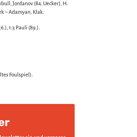
bull, Jordanov (84. Uecker), H.
dek – Adamyan, Klak.
6.), 1:3 Pauli (89.).
tes Foulspiel).
er