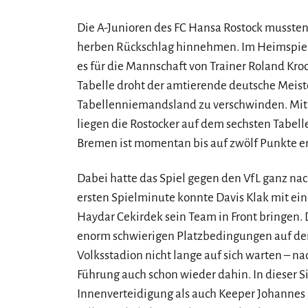
Die A-Junioren des FC Hansa Rostock musst
herben Rückschlag hinnehmen. Im Heimspiel
es für die Mannschaft von Trainer Roland Kroos
Tabelle droht der amtierende deutsche Meist
Tabellenniemandsland zu verschwinden. Mit 
liegen die Rostocker auf dem sechsten Tabell
Bremen ist momentan bis auf zwölf Punkte en
Dabei hatte das Spiel gegen den VfL ganz nac
ersten Spielminute konnte Davis Klak mit ei
Haydar Cekirdek sein Team in Front bringen. 
enorm schwierigen Platzbedingungen auf de
Volksstadion nicht lange auf sich warten – na
Führung auch schon wieder dahin. In dieser 
Innenverteidigung als auch Keeper Johannes B