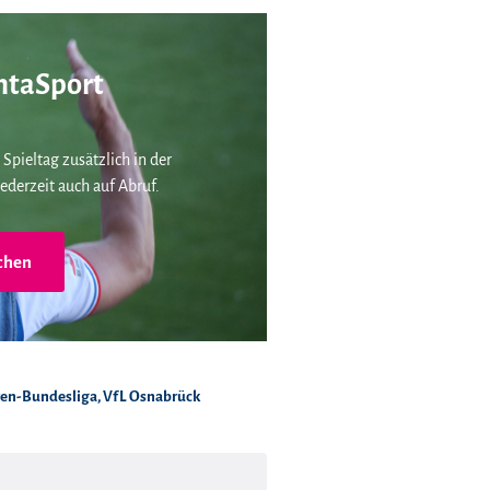
taSport
 Spieltag zusätzlich in der
ederzeit auch auf Abruf.
chen
ren-Bundesliga
,
VfL Osnabrück