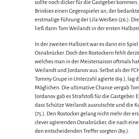
sollte noch dicker für die Gastgeber kommen
Brinkies einen Gegenspieler an, der bedankte
erstmalige Führung der Lila-Weißen (26.). D
ließ dann Tom Weilandt in der ersten Halbze
In der zweiten Halbzeit war es dann ein Spiel
Osnabrücker. Doch den Rostockern fehlt derz
welches man in der Meistersaison oftmals ha
Weilandt und Jordanov aus. Selbst als der FC
Tommy Grupe in Unterzahl agierte (69.), lag d
Möglichen. Die ultimative Chance vergab To
Jordanov gab es Strafstoß für die Gastgeber. E
dass Schütze Weilandt ausrutschte und die K
(75.). Den Rostocker gelang nicht mehr der er
clever agierenden Osnabrücker, die nach eine
den entscheidenden Treffer sorgten (89.).