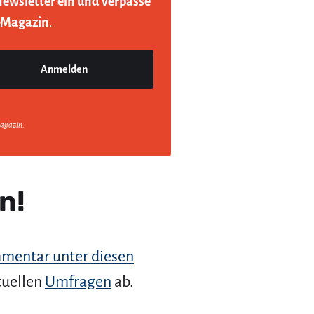
Newsletter ein und verpasse
-Magazin
.
agazin.
n!
mentar unter diesen
tuellen
Umfragen
ab.