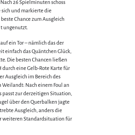
. Nach 26 Spielminuten schoss
 sich und markierte die
ie beste Chance zum Ausgleich
it ungenutzt.
 auf ein Tor – nämlich das der
eit einfach das Quäntchen Glück,
tte. Die besten Chancen ließen
H durch eine Gelb-Rote Karte für
er Ausgleich im Bereich des
m Weilandt: Nach einem Foul an
s passt zur derzeitigen Situation,
ugel über den Querbalken jagte
strebte Ausgleich, anders die
r weiteren Standardsituation für