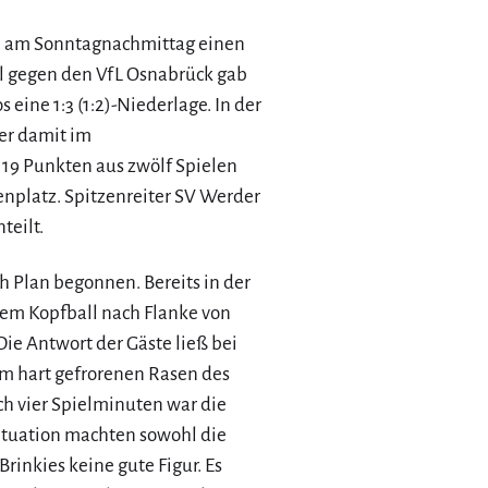
en am Sonntagnachmittag einen
 gegen den VfL Osnabrück gab
 eine 1:3 (1:2)-Niederlage. In der
er damit im
19 Punkten aus zwölf Spielen
enplatz. Spitzenreiter SV Werder
teilt.
h Plan begonnen. Bereits in der
nem Kopfball nach Flanke von
Die Antwort der Gäste ließ bei
m hart gefrorenen Rasen des
ch vier Spielminuten war die
Situation machten sowohl die
rinkies keine gute Figur. Es