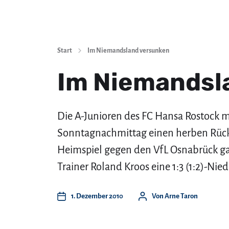
Start
Im Niemandsland versunken
Im Niemandsl
Die A-Junioren des FC Hansa Rostock 
Sonntagnachmittag einen herben Rüc
Heimspiel gegen den VfL Osnabrück ga
Trainer Roland Kroos eine 1:3 (1:2)-Nied
1. Dezember 2010
Von
Arne Taron