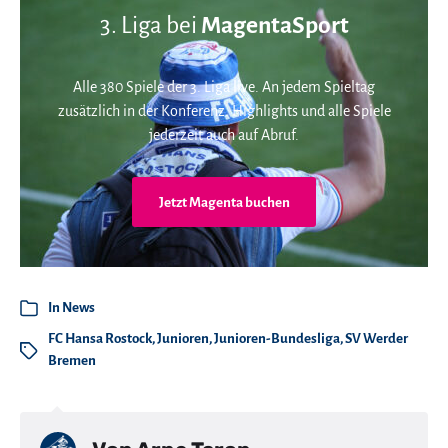
3. Liga bei
MagentaSport
Alle 380 Spiele der 3. Liga live. An jedem Spieltag
zusätzlich in der Konferenz. Highlights und alle Spiele
jederzeit auch auf Abruf.
Jetzt Magenta buchen
In
News
FC Hansa Rostock
,
Junioren
,
Junioren-Bundesliga
,
SV Werder
Bremen