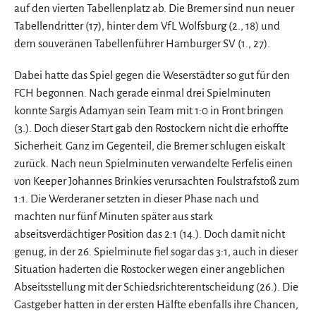
auf den vierten Tabellenplatz ab. Die Bremer sind nun neuer
Tabellendritter (17), hinter dem VfL Wolfsburg (2., 18) und
dem souveränen Tabellenführer Hamburger SV (1., 27).
Dabei hatte das Spiel gegen die Weserstädter so gut für den
FCH begonnen. Nach gerade einmal drei Spielminuten
konnte Sargis Adamyan sein Team mit 1:0 in Front bringen
(3.). Doch dieser Start gab den Rostockern nicht die erhoffte
Sicherheit. Ganz im Gegenteil, die Bremer schlugen eiskalt
zurück. Nach neun Spielminuten verwandelte Ferfelis einen
von Keeper Johannes Brinkies verursachten Foulstrafstoß zum
1:1. Die Werderaner setzten in dieser Phase nach und
machten nur fünf Minuten später aus stark
abseitsverdächtiger Position das 2:1 (14.). Doch damit nicht
genug, in der 26. Spielminute fiel sogar das 3:1, auch in dieser
Situation haderten die Rostocker wegen einer angeblichen
Abseitsstellung mit der Schiedsrichterentscheidung (26.). Die
Gastgeber hatten in der ersten Hälfte ebenfalls ihre Chancen,