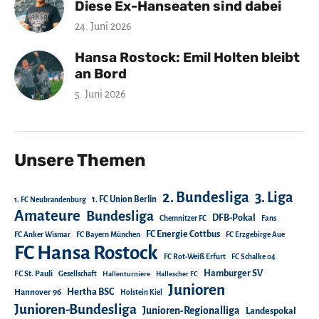
Diese Ex-Hanseaten sind dabei
24. Juni 2026
Hansa Rostock: Emil Holten bleibt
an Bord
5. Juni 2026
Unsere Themen
2. Bundesliga
3. Liga
1. FC Union Berlin
1. FC Neubrandenburg
Amateure
Bundesliga
DFB-Pokal
Chemnitzer FC
Fans
FC Energie Cottbus
FC Anker Wismar
FC Bayern München
FC Erzgebirge Aue
FC Hansa Rostock
FC Rot-Weiß Erfurt
FC Schalke 04
Hamburger SV
FC St. Pauli
Gesellschaft
Hallenturniere
Hallescher FC
Junioren
Hertha BSC
Hannover 96
Holstein Kiel
Junioren-Bundesliga
Junioren-Regionalliga
Landespokal