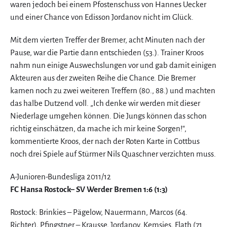
waren jedoch bei einem Pfostenschuss von Hannes Uecker
und einer Chance von Edisson Jordanov nicht im Glück.
Mit dem vierten Treffer der Bremer, acht Minuten nach der
Pause, war die Partie dann entschieden (53.). Trainer Kroos
nahm nun einige Auswechslungen vor und gab damit einigen
Akteuren aus der zweiten Reihe die Chance. Die Bremer
kamen noch zu zwei weiteren Treffern (80., 88.) und machten
das halbe Dutzend voll. „Ich denke wir werden mit dieser
Niederlage umgehen können. Die Jungs können das schon
richtig einschätzen, da mache ich mir keine Sorgen!“,
kommentierte Kroos, der nach der Roten Karte in Cottbus
noch drei Spiele auf Stürmer Nils Quaschner verzichten muss.
A-Junioren-Bundesliga 2011/12
FC Hansa Rostock– SV Werder Bremen 1:6 (1:3)
Rostock: Brinkies – Pägelow, Nauermann, Marcos (64.
Richter), Pfingstner – Krausse, Jordanov, Kemsies, Flath (71.