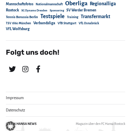
Oberliga
Regionalliga
Mannschaftsfotos
Nationalmannschaft
Rostock
SV Werder Bremen
SG Dynamo Dresden
Sponsoring
Testspiele
Transfermarkt
Tennis Borussia Berlin
Training
Verbandsliga
TSV 1860 München
VfB Stuttgart
VfL Osnabrück
VfL Wolfsburg
Folgt uns doch!
Impressum
Datenschutz
© 2026
HANSA NEWS
Magazin über den FC Hansa Rostock