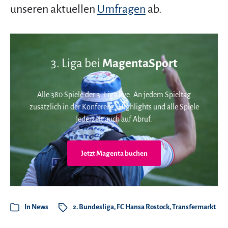
unseren aktuellen
Umfragen
ab.
3. Liga bei
MagentaSport
Alle 380 Spiele der 3. Liga live. An jedem Spieltag
zusätzlich in der Konferenz. Highlights und alle Spiele
jederzeit auch auf Abruf.
Jetzt Magenta buchen
In
News
2. Bundesliga
,
FC Hansa Rostock
,
Transfermarkt