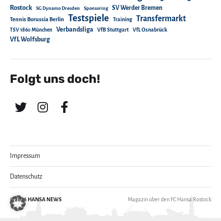
Rostock
SV Werder Bremen
SG Dynamo Dresden
Sponsoring
Testspiele
Transfermarkt
Tennis Borussia Berlin
Training
Verbandsliga
TSV 1860 München
VfB Stuttgart
VfL Osnabrück
VfL Wolfsburg
Folgt uns doch!
Impressum
Datenschutz
© 2026
HANSA NEWS
Magazin über den FC Hansa Rostock