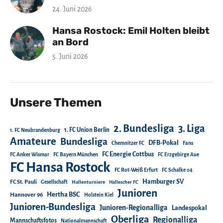
24. Juni 2026
Hansa Rostock: Emil Holten bleibt
an Bord
5. Juni 2026
Unsere Themen
2. Bundesliga
3. Liga
1. FC Union Berlin
1. FC Neubrandenburg
Amateure
Bundesliga
DFB-Pokal
Chemnitzer FC
Fans
FC Energie Cottbus
FC Anker Wismar
FC Bayern München
FC Erzgebirge Aue
FC Hansa Rostock
FC Rot-Weiß Erfurt
FC Schalke 04
Hamburger SV
FC St. Pauli
Gesellschaft
Hallenturniere
Hallescher FC
Junioren
Hertha BSC
Hannover 96
Holstein Kiel
Junioren-Bundesliga
Junioren-Regionalliga
Landespokal
Oberliga
Regionalliga
Mannschaftsfotos
Nationalmannschaft