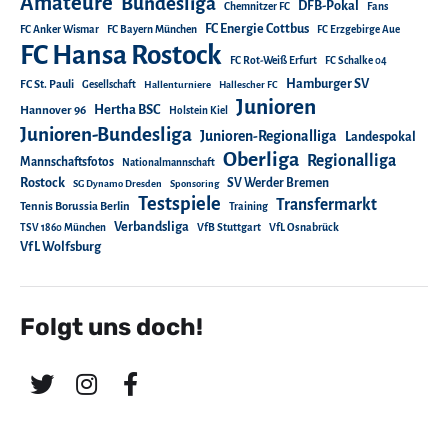
Amateure
Bundesliga
DFB-Pokal
Chemnitzer FC
Fans
FC Energie Cottbus
FC Anker Wismar
FC Bayern München
FC Erzgebirge Aue
FC Hansa Rostock
FC Rot-Weiß Erfurt
FC Schalke 04
Hamburger SV
FC St. Pauli
Gesellschaft
Hallenturniere
Hallescher FC
Junioren
Hertha BSC
Hannover 96
Holstein Kiel
Junioren-Bundesliga
Junioren-Regionalliga
Landespokal
Oberliga
Regionalliga
Mannschaftsfotos
Nationalmannschaft
Rostock
SV Werder Bremen
SG Dynamo Dresden
Sponsoring
Testspiele
Transfermarkt
Tennis Borussia Berlin
Training
Verbandsliga
TSV 1860 München
VfB Stuttgart
VfL Osnabrück
VfL Wolfsburg
Folgt uns doch!