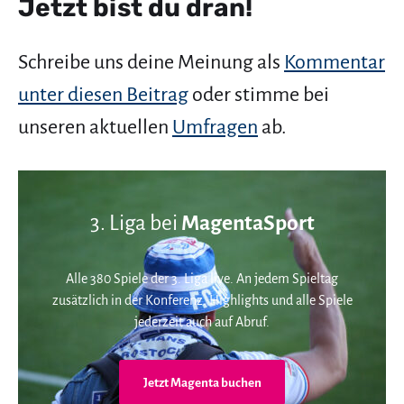
Jetzt bist du dran!
Schreibe uns deine Meinung als
Kommentar
unter diesen Beitrag
oder stimme bei
unseren aktuellen
Umfragen
ab.
3. Liga bei
MagentaSport
Alle 380 Spiele der 3. Liga live. An jedem Spieltag
zusätzlich in der Konferenz. Highlights und alle Spiele
jederzeit auch auf Abruf.
Jetzt Magenta buchen