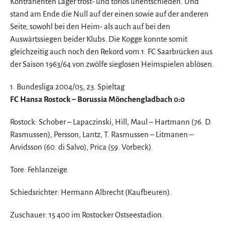
Kontrahenten Lager trost- und torlos unentschieden. Und
stand am Ende die Null auf der einen sowie auf der anderen
Seite, sowohl bei den Heim- als auch auf bei den
Auswärtssiegen beider Klubs. Die Kogge konnte somit
gleichzeitig auch noch den Rekord vom 1. FC Saarbrücken aus
der Saison 1963/64 von zwölfe sieglosen Heimspielen ablösen.
1. Bundesliga 2004/05, 23. Spieltag
FC Hansa Rostock – Borussia Mönchengladbach 0:0
Rostock: Schober – Lapaczinski, Hill, Maul – Hartmann (76. D.
Rasmussen), Persson, Lantz, T. Rasmussen – Litmanen –
Arvidsson (60. di Salvo), Prica (59. Vorbeck).
Tore: Fehlanzeige.
Schiedsrichter: Hermann Albrecht (Kaufbeuren).
Zuschauer: 15 400 im Rostocker Ostseestadion.