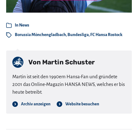
In
News
Borussia Mönchengladbach
,
Bundesliga
,
FC Hansa Rostock
Von
Martin Schuster
Martin ist seit den 1990ern Hansa-Fan und gründete
2001 das Online-Magazin HANSA NEWS, welches er bis
heute betreibt.
Archiv anzeigen
Website besuchen