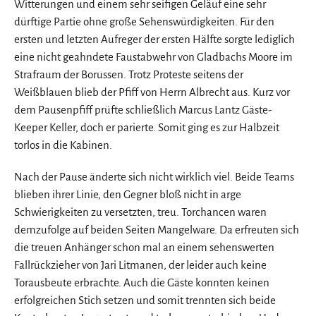
Witterungen und einem sehr seifigen Geläuf eine sehr
dürftige Partie ohne große Sehenswürdigkeiten. Für den
ersten und letzten Aufreger der ersten Hälfte sorgte lediglich
eine nicht geahndete Faustabwehr von Gladbachs Moore im
Strafraum der Borussen. Trotz Proteste seitens der
Weißblauen blieb der Pfiff von Herrn Albrecht aus. Kurz vor
dem Pausenpfiff prüfte schließlich Marcus Lantz Gäste-
Keeper Keller, doch er parierte. Somit ging es zur Halbzeit
torlos in die Kabinen.
Nach der Pause änderte sich nicht wirklich viel. Beide Teams
blieben ihrer Linie, den Gegner bloß nicht in arge
Schwierigkeiten zu versetzten, treu. Torchancen waren
demzufolge auf beiden Seiten Mangelware. Da erfreuten sich
die treuen Anhänger schon mal an einem sehenswerten
Fallrückzieher von Jari Litmanen, der leider auch keine
Torausbeute erbrachte. Auch die Gäste konnten keinen
erfolgreichen Stich setzen und somit trennten sich beide