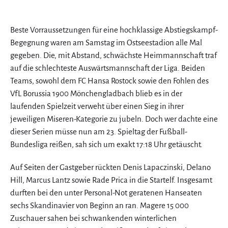
Beste Vorraussetzungen für eine hochklassige Abstiegskampf-
Begegnung waren am Samstag im Ostseestadion alle Mal
gegeben. Die, mit Abstand, schwächste Heimmannschaft traf
auf die schlechteste Auswärtsmannschaft der Liga. Beiden
Teams, sowohl dem FC Hansa Rostock sowie den Fohlen des
VfL Borussia 1900 Mönchengladbach blieb es in der
laufenden Spielzeit verweht über einen Sieg in ihrer
jeweiligen Miseren-Kategorie zu jubeln. Doch wer dachte eine
dieser Serien müsse nun am 23. Spieltag der Fußball-
Bundesliga reißen, sah sich um exakt 17:18 Uhr getäuscht.
Auf Seiten der Gastgeber rückten Denis Lapaczinski, Delano
Hill, Marcus Lantz sowie Rade Prica in die Startelf. Insgesamt
durften bei den unter Personal-Not geratenen Hanseaten
sechs Skandinavier von Beginn an ran. Magere 15 000
Zuschauer sahen bei schwankenden winterlichen