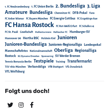
2. Bundesliga
3. Liga
1. FC Union Berlin
1. FC Neubrandenburg
Amateure
Bundesliga
DFB-Pokal
Chemnitzer FC
Fans
FC Energie Cottbus
FC Anker Wismar
FC Bayern München
FC Erzgebirge Aue
FC Hansa Rostock
FC Rot-Weiß Erfurt
FC Schalke 04
Hamburger SV
FC St. Pauli
Gesellschaft
Hallenturniere
Hallescher FC
Junioren
Hertha BSC
Hannover 96
Holstein Kiel
Junioren-Bundesliga
Junioren-Regionalliga
Landespokal
Oberliga
Regionalliga
Mannschaftsfotos
Nationalmannschaft
Rostock
SV Werder Bremen
SG Dynamo Dresden
Sponsoring
Testspiele
Transfermarkt
Tennis Borussia Berlin
Training
Verbandsliga
TSV 1860 München
VfB Stuttgart
VfL Osnabrück
VfL Wolfsburg
Folgt uns doch!