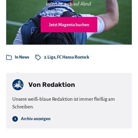
jederzeit auch auf Abruf.
Jetzt Magenta buchen
In
News
3. Liga
,
FC Hansa Rostock
Von
Redaktion
Unsere weiß-blaue Redaktion ist immer fleißig am
Schreiben.
Archiv anzeigen