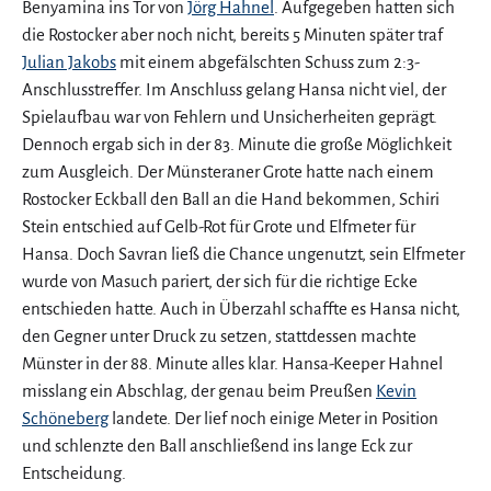
Benyamina ins Tor von
Jörg Hahnel
. Aufgegeben hatten sich
die Rostocker aber noch nicht, bereits 5 Minuten später traf
Julian Jakobs
mit einem abgefälschten Schuss zum 2:3-
Anschlusstreffer. Im Anschluss gelang Hansa nicht viel, der
Spielaufbau war von Fehlern und Unsicherheiten geprägt.
Dennoch ergab sich in der 83. Minute die große Möglichkeit
zum Ausgleich. Der Münsteraner Grote hatte nach einem
Rostocker Eckball den Ball an die Hand bekommen, Schiri
Stein entschied auf Gelb-Rot für Grote und Elfmeter für
Hansa. Doch Savran ließ die Chance ungenutzt, sein Elfmeter
wurde von Masuch pariert, der sich für die richtige Ecke
entschieden hatte. Auch in Überzahl schaffte es Hansa nicht,
den Gegner unter Druck zu setzen, stattdessen machte
Münster in der 88. Minute alles klar. Hansa-Keeper Hahnel
misslang ein Abschlag, der genau beim Preußen
Kevin
Schöneberg
landete. Der lief noch einige Meter in Position
und schlenzte den Ball anschließend ins lange Eck zur
Entscheidung.