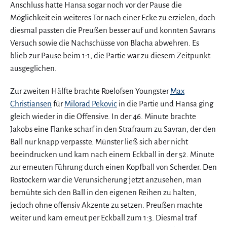
Anschluss hatte Hansa sogar noch vor der Pause die
Möglichkeit ein weiteres Tor nach einer Ecke zu erzielen, doch
diesmal passten die Preußen besser auf und konnten Savrans
Versuch sowie die Nachschüsse von Blacha abwehren. Es
blieb zur Pause beim 1:1, die Partie war zu diesem Zeitpunkt
ausgeglichen.
Zur zweiten Hälfte brachte Roelofsen Youngster
Max
Christiansen
für
Milorad Pekovic
in die Partie und Hansa ging
gleich wieder in die Offensive. In der 46. Minute brachte
Jakobs eine Flanke scharf in den Strafraum zu Savran, der den
Ball nur knapp verpasste. Münster ließ sich aber nicht
beeindrucken und kam nach einem Eckball in der 52. Minute
zur erneuten Führung durch einen Kopfball von Scherder. Den
Rostockern war die Verunsicherung jetzt anzusehen, man
bemühte sich den Ball in den eigenen Reihen zu halten,
jedoch ohne offensiv Akzente zu setzen. Preußen machte
weiter und kam erneut per Eckball zum 1:3. Diesmal traf