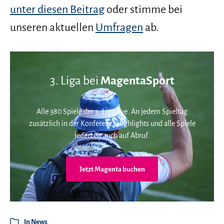
unter diesen Beitrag
oder stimme bei
unseren aktuellen
Umfragen
ab.
3. Liga bei
MagentaSport
Alle 380 Spiele der 3. Liga live. An jedem Spieltag
zusätzlich in der Konferenz. Highlights und alle Spiele
jederzeit auch auf Abruf.
Jetzt Magenta buchen
In
News