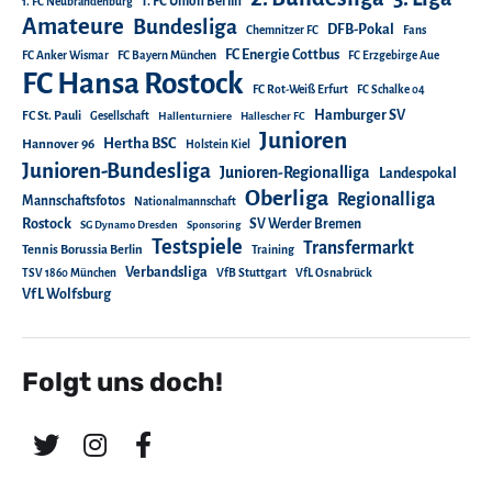
1. FC Union Berlin
1. FC Neubrandenburg
Amateure
Bundesliga
DFB-Pokal
Chemnitzer FC
Fans
FC Energie Cottbus
FC Anker Wismar
FC Bayern München
FC Erzgebirge Aue
FC Hansa Rostock
FC Rot-Weiß Erfurt
FC Schalke 04
Hamburger SV
FC St. Pauli
Gesellschaft
Hallenturniere
Hallescher FC
Junioren
Hertha BSC
Hannover 96
Holstein Kiel
Junioren-Bundesliga
Junioren-Regionalliga
Landespokal
Oberliga
Regionalliga
Mannschaftsfotos
Nationalmannschaft
Rostock
SV Werder Bremen
SG Dynamo Dresden
Sponsoring
Testspiele
Transfermarkt
Tennis Borussia Berlin
Training
Verbandsliga
TSV 1860 München
VfB Stuttgart
VfL Osnabrück
VfL Wolfsburg
Folgt uns doch!