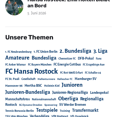
an Bord
5. Juni 2026
Unsere Themen
2. Bundesliga
3. Liga
1. FC Union Berlin
1. FC Neubrandenburg
Amateure
Bundesliga
DFB-Pokal
Chemnitzer FC
Fans
FC Energie Cottbus
FC Anker Wismar
FC Bayern München
FC Erzgebirge Aue
FC Hansa Rostock
FC Rot-Weiß Erfurt
FC Schalke 04
Hamburger SV
FC St. Pauli
Gesellschaft
Hallenturniere
Hallescher FC
Junioren
Hertha BSC
Hannover 96
Holstein Kiel
Junioren-Bundesliga
Junioren-Regionalliga
Landespokal
Oberliga
Regionalliga
Mannschaftsfotos
Nationalmannschaft
Rostock
SV Werder Bremen
SG Dynamo Dresden
Sponsoring
Testspiele
Transfermarkt
Tennis Borussia Berlin
Training
Verbandsliga
TSV 1860 München
VfB Stuttgart
VfL Osnabrück