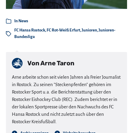
In
News
FC Hansa Rostock
,
FC Rot-Weiß Erfurt
,
Junioren
,
Junioren-
Bundesliga
Von
Arne Taron
Arne arbeite schon seit vielen Jahren als Freier Journalist
in Rostock. Zu seinen "Steckenpferden" gehören im
Rostocker Sport u.a. die Berichterstattung über den
Rostocker Eishockey Club (REC). Zudem berichtet er in
der lokalen Sportpresse über den Nachwuchs des FC
Hansa Rostock und nicht zuletzt auch über den
Rostocker Kreisfußball.