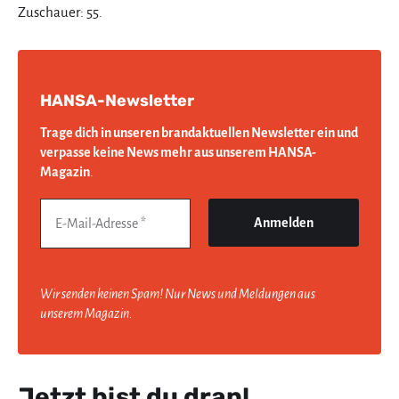
Zuschauer: 55.
HANSA-Newsletter
Trage dich in unseren brandaktuellen Newsletter ein und
verpasse keine News mehr aus unserem HANSA-
Magazin
.
Wir senden keinen Spam! Nur News und Meldungen aus
unserem Magazin.
Jetzt bist du dran!