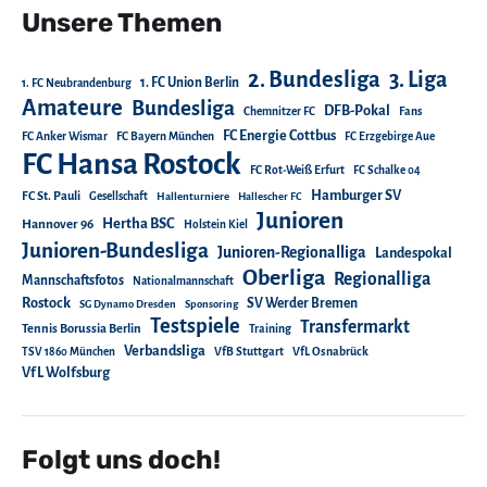
Unsere Themen
2. Bundesliga
3. Liga
1. FC Union Berlin
1. FC Neubrandenburg
Amateure
Bundesliga
DFB-Pokal
Chemnitzer FC
Fans
FC Energie Cottbus
FC Anker Wismar
FC Bayern München
FC Erzgebirge Aue
FC Hansa Rostock
FC Rot-Weiß Erfurt
FC Schalke 04
Hamburger SV
FC St. Pauli
Gesellschaft
Hallenturniere
Hallescher FC
Junioren
Hertha BSC
Hannover 96
Holstein Kiel
Junioren-Bundesliga
Junioren-Regionalliga
Landespokal
Oberliga
Regionalliga
Mannschaftsfotos
Nationalmannschaft
Rostock
SV Werder Bremen
SG Dynamo Dresden
Sponsoring
Testspiele
Transfermarkt
Tennis Borussia Berlin
Training
Verbandsliga
TSV 1860 München
VfB Stuttgart
VfL Osnabrück
VfL Wolfsburg
Folgt uns doch!