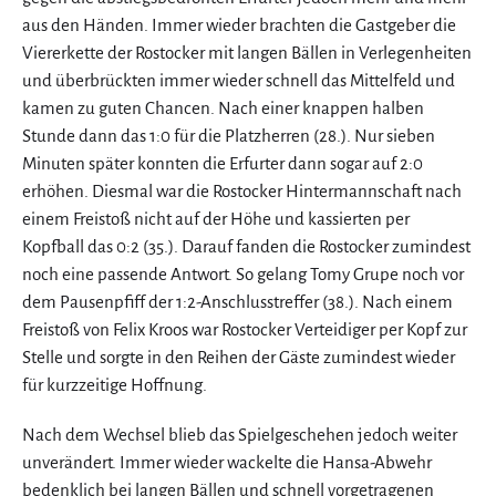
aus den Händen. Immer wieder brachten die Gastgeber die
Viererkette der Rostocker mit langen Bällen in Verlegenheiten
und überbrückten immer wieder schnell das Mittelfeld und
kamen zu guten Chancen. Nach einer knappen halben
Stunde dann das 1:0 für die Platzherren (28.). Nur sieben
Minuten später konnten die Erfurter dann sogar auf 2:0
erhöhen. Diesmal war die Rostocker Hintermannschaft nach
einem Freistoß nicht auf der Höhe und kassierten per
Kopfball das 0:2 (35.). Darauf fanden die Rostocker zumindest
noch eine passende Antwort. So gelang Tomy Grupe noch vor
dem Pausenpfiff der 1:2-Anschlusstreffer (38.). Nach einem
Freistoß von Felix Kroos war Rostocker Verteidiger per Kopf zur
Stelle und sorgte in den Reihen der Gäste zumindest wieder
für kurzzeitige Hoffnung.
Nach dem Wechsel blieb das Spielgeschehen jedoch weiter
unverändert. Immer wieder wackelte die Hansa-Abwehr
bedenklich bei langen Bällen und schnell vorgetragenen