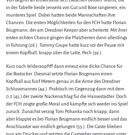
in der Tabelle beide jenseits von Gut und Böse rangieren, ein
munteres Spiel. Dabei hatten beide Mannschaften ihre
Chancen. Die ersten Möglichkeiten für den FCH hatte Florian
Brügmann, der am Dresdner Keeper aber scheiterte. Mit ihrer
ersten echten Chance gingen die Platzherren dann allerdings
in Führung (28.). Tommy Grupe hatte kurz vor der Pause mit
einem Kopfball, knapp über die Latte, Pech (39.).
Kurz nach Wideranpfiff dann erneut eine dicke Chance für
die Rostocker. Diesmal setzte Florian Brügmann einen
Kopfball aus fünf Metern genau in die Arme des Dresdner
Schlussmannes (44.). Praktisch im Gegenzug dann mit dem
0:2 (45.) der zweite Nackenschlag für die Hansestädter. Doch
der FCH zeigte große Moral und kämpfte sich wieder ins Spiel
zurück. Zunächst verzog Tom Pohanka noch knapp, dann
aber klappte es bei Florian Brügmann endlich besser und das
Anschlusstor war endlich gelungen (53.). Die Gäste blieben
nun am Drücker und setzten die Gastgeber permanent unter