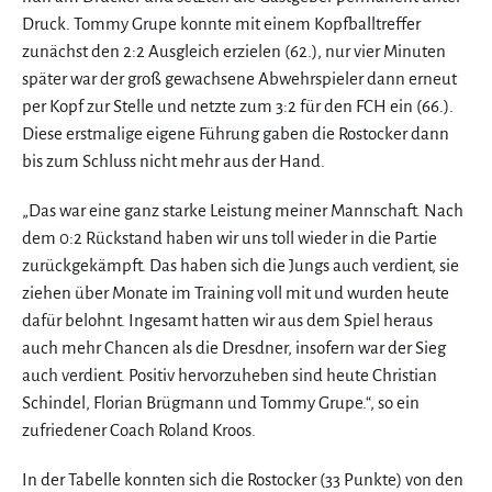
Druck. Tommy Grupe konnte mit einem Kopfballtreffer
zunächst den 2:2 Ausgleich erzielen (62.), nur vier Minuten
später war der groß gewachsene Abwehrspieler dann erneut
per Kopf zur Stelle und netzte zum 3:2 für den FCH ein (66.).
Diese erstmalige eigene Führung gaben die Rostocker dann
bis zum Schluss nicht mehr aus der Hand.
„Das war eine ganz starke Leistung meiner Mannschaft. Nach
dem 0:2 Rückstand haben wir uns toll wieder in die Partie
zurückgekämpft. Das haben sich die Jungs auch verdient, sie
ziehen über Monate im Training voll mit und wurden heute
dafür belohnt. Ingesamt hatten wir aus dem Spiel heraus
auch mehr Chancen als die Dresdner, insofern war der Sieg
auch verdient. Positiv hervorzuheben sind heute Christian
Schindel, Florian Brügmann und Tommy Grupe.“, so ein
zufriedener Coach Roland Kroos.
In der Tabelle konnten sich die Rostocker (33 Punkte) von den