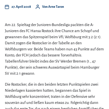
27. April 2008
Von
Arne Taron
Am 22. Spieltag der Junioren-Bundesliga packten die A-
Junioren des FC Hansa Rostock ihre Chance am Schopf und
gewannen das Spitzenspiel beim VfL Wolfsburg mit 3:2 (2:1).
Damit zogen die Rostocker in der Tabelle an den
Wolfsburgern vor. Beide Teams haben nun 43 Punkte auf dem
Konto, der FCH jedoch das bessere Torverhältnis.
Tabellenführer bleibt indes der SV Werder Bremen (1., 47
Punkte), der sein schweres Auswärtsspiel beim Hamburger
SV mit 2:1 gewann.
Die Rostocker, die in den beiden letzten Punktspielen zwei
Niederlagen kassierten hatten, begannen das Spiel in
Wolfsburg sehr konzentriert, traten in der Defensive sehr
souverän auf und ließen kaum etwas zu. Folgerichtig dann
auch das erste Tor, das nach einem herrlichen Angriff über die