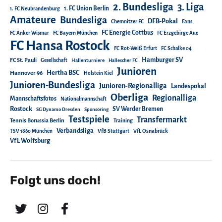
2. Bundesliga
3. Liga
1. FC Union Berlin
1. FC Neubrandenburg
Amateure
Bundesliga
DFB-Pokal
Chemnitzer FC
Fans
FC Energie Cottbus
FC Anker Wismar
FC Bayern München
FC Erzgebirge Aue
FC Hansa Rostock
FC Rot-Weiß Erfurt
FC Schalke 04
Hamburger SV
FC St. Pauli
Gesellschaft
Hallenturniere
Hallescher FC
Junioren
Hertha BSC
Hannover 96
Holstein Kiel
Junioren-Bundesliga
Junioren-Regionalliga
Landespokal
Oberliga
Regionalliga
Mannschaftsfotos
Nationalmannschaft
Rostock
SV Werder Bremen
SG Dynamo Dresden
Sponsoring
Testspiele
Transfermarkt
Tennis Borussia Berlin
Training
Verbandsliga
TSV 1860 München
VfB Stuttgart
VfL Osnabrück
VfL Wolfsburg
Folgt uns doch!