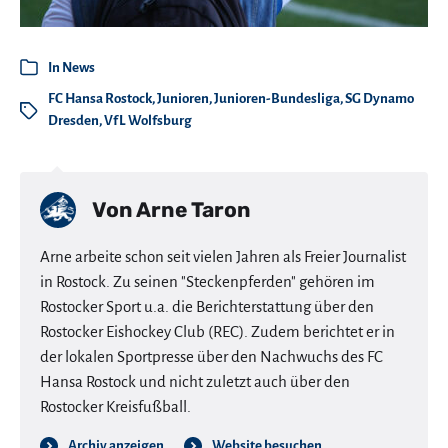
In
News
FC Hansa Rostock
,
Junioren
,
Junioren-Bundesliga
,
SG Dynamo
Dresden
,
VfL Wolfsburg
Von
Arne Taron
Arne arbeite schon seit vielen Jahren als Freier Journalist
in Rostock. Zu seinen "Steckenpferden" gehören im
Rostocker Sport u.a. die Berichterstattung über den
Rostocker Eishockey Club (REC). Zudem berichtet er in
der lokalen Sportpresse über den Nachwuchs des FC
Hansa Rostock und nicht zuletzt auch über den
Rostocker Kreisfußball.
Archiv anzeigen
Website besuchen