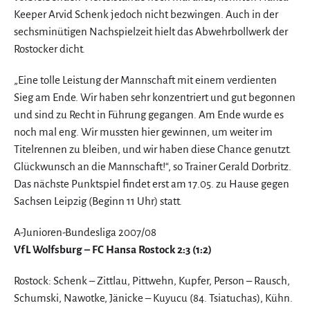
Keeper Arvid Schenk jedoch nicht bezwingen. Auch in der
sechsminütigen Nachspielzeit hielt das Abwehrbollwerk der
Rostocker dicht.
„Eine tolle Leistung der Mannschaft mit einem verdienten
Sieg am Ende. Wir haben sehr konzentriert und gut begonnen
und sind zu Recht in Führung gegangen. Am Ende wurde es
noch mal eng. Wir mussten hier gewinnen, um weiter im
Titelrennen zu bleiben, und wir haben diese Chance genutzt.
Glückwunsch an die Mannschaft!“, so Trainer Gerald Dorbritz.
Das nächste Punktspiel findet erst am 17.05. zu Hause gegen
Sachsen Leipzig (Beginn 11 Uhr) statt.
A-Junioren-Bundesliga 2007/08
VfL Wolfsburg – FC Hansa Rostock 2:3 (1:2)
Rostock: Schenk – Zittlau, Pittwehn, Kupfer, Person – Rausch,
Schumski, Nawotke, Jänicke – Kuyucu (84. Tsiatuchas), Kühn.