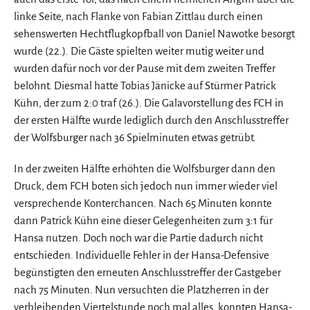
linke Seite, nach Flanke von Fabian Zittlau durch einen
sehenswerten Hechtflugkopfball von Daniel Nawotke besorgt
wurde (22.). Die Gäste spielten weiter mutig weiter und
wurden dafür noch vor der Pause mit dem zweiten Treffer
belohnt. Diesmal hatte Tobias Jänicke auf Stürmer Patrick
Kühn, der zum 2:0 traf (26.). Die Galavorstellung des FCH in
der ersten Hälfte wurde lediglich durch den Anschlusstreffer
der Wolfsburger nach 36 Spielminuten etwas getrübt.
In der zweiten Hälfte erhöhten die Wolfsburger dann den
Druck, dem FCH boten sich jedoch nun immer wieder viel
versprechende Konterchancen. Nach 65 Minuten konnte
dann Patrick Kühn eine dieser Gelegenheiten zum 3:1 für
Hansa nutzen. Doch noch war die Partie dadurch nicht
entschieden. Individuelle Fehler in der Hansa-Defensive
begünstigten den erneuten Anschlusstreffer der Gastgeber
nach 75 Minuten. Nun versuchten die Platzherren in der
verbleibenden Viertelstunde noch mal alles, konnten Hansa-