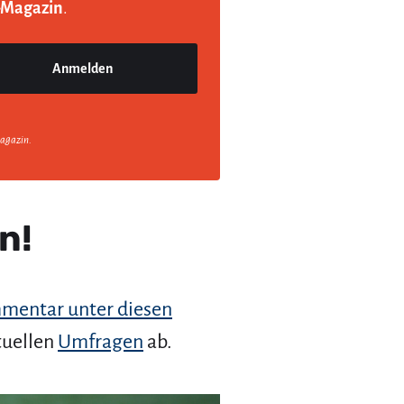
-Magazin
.
agazin.
n!
mentar unter diesen
tuellen
Umfragen
ab.