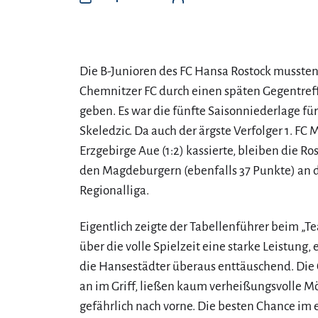
Die B-Junioren des FC Hansa Rostock mussten 
Chemnitzer FC durch einen späten Gegentreffe
geben. Es war die fünfte Saisonniederlage fü
Skeledzic. Da auch der ärgste Verfolger 1. F
Erzgebirge Aue (1:2) kassierte, bleiben die Ro
den Magdeburgern (ebenfalls 37 Punkte) an d
Regionalliga.
Eigentlich zeigte der Tabellenführer beim „
über die volle Spielzeit eine starke Leistung,
die Hansestädter überaus enttäuschend. Die 
an im Griff, ließen kaum verheißungsvolle Mö
gefährlich nach vorne. Die besten Chance im