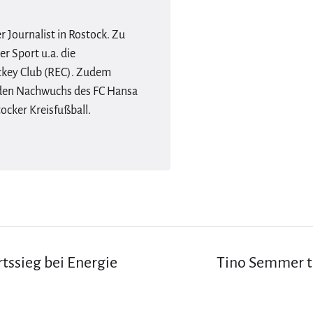
er Journalist in Rostock. Zu
r Sport u.a. die
ckey Club (REC). Zudem
r den Nachwuchs des FC Hansa
ocker Kreisfußball.
tssieg bei Energie
Tino Semmer tr