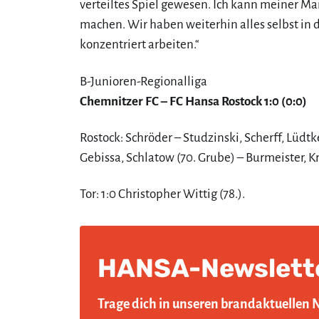
verteiltes Spiel gewesen. Ich kann meiner M
machen. Wir haben weiterhin alles selbst in
konzentriert arbeiten.“
B-Junioren-Regionalliga
Chemnitzer FC – FC Hansa Rostock 1:0 (0:0)
Rostock: Schröder – Studzinski, Scherff, Lüdtk
Gebissa, Schlatow (70. Grube) – Burmeister, Kr
Tor: 1:0 Christopher Wittig (78.).
HANSA-Newslett
Trage dich in unseren brandaktuellen 