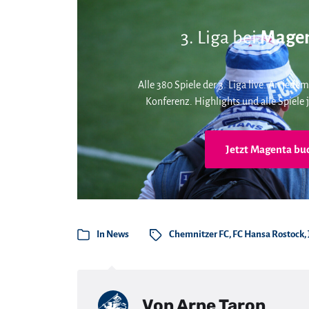
3. Liga bei
Magen
Alle 380 Spiele der 3. Liga live. An jedem
Konferenz. Highlights und alle Spiele j
Jetzt Magenta bu
In
News
Chemnitzer FC
,
FC Hansa Rostock
,
Von
Arne Taron