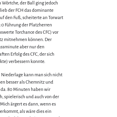
 Wörtche, der Ball ging jedoch
blieb der FCH das dominante
uf den Fuß, scheiterte an Torwart
1:0 Führung der Platzherren
swerte Torchance des CFC) vor
itz mitnehmen können. Der
lussminute aber nur den
ten Erfolg des CFC, der sich
kte) verbessern konnte.
e Niederlage kann man sich nicht
ssen besser als Chemnitz und
 da. 80 Minuten haben wir
h, spielerisch und auch von der
 Mich ärgert es dann, wenn es
berkommt, als wäre dies ein