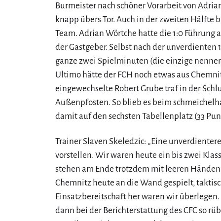
Burmeister nach schöner Vorarbeit von Adrian
knapp übers Tor. Auch in der zweiten Hälfte 
Team. Adrian Wörtche hatte die 1:0 Führung a
der Gastgeber. Selbst nach der unverdienten 
ganze zwei Spielminuten (die einzige nennen
Ultimo hätte der FCH noch etwas aus Chemn
eingewechselte Robert Grube traf in der Sch
Außenpfosten. So blieb es beim schmeichelhaf
damit auf den sechsten Tabellenplatz (33 Pun
Trainer Slaven Skeledzic: „Eine unverdienter
vorstellen. Wir waren heute ein bis zwei Kla
stehen am Ende trotzdem mit leeren Händen
Chemnitz heute an die Wand gespielt, taktisc
Einsatzbereitschaft her waren wir überlegen.
dann bei der Berichterstattung des CFC so rü