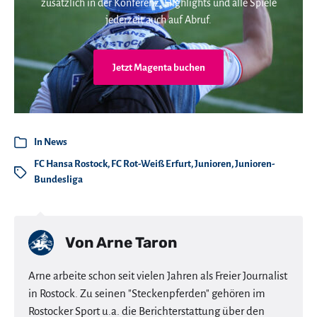
zusätzlich in der Konferenz. Highlights und alle Spiele
jederzeit auch auf Abruf.
Jetzt Magenta buchen
In
News
FC Hansa Rostock
,
FC Rot-Weiß Erfurt
,
Junioren
,
Junioren-
Bundesliga
Von
Arne Taron
Arne arbeite schon seit vielen Jahren als Freier Journalist
in Rostock. Zu seinen "Steckenpferden" gehören im
Rostocker Sport u.a. die Berichterstattung über den