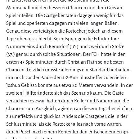
Mannschaft mit den besseren Chancen und dem Gros an
Spielanteilen. Die Gastgeber taten dagegen wenig für das
Spiel und operierten dagegen mit vielen langen Bällen.
Genau diese verteidigten die Rostocker jedoch an diesem
Tage überaus schlecht. So entsprangen die Erfurter Tore
Nummer eins durch Bernsdorf (10.) und zwei durch Stolze
(37.) genau durch solche Situationen. Der FCH hatte in den
ersten 45 Spielminuten durch Christian Flath seine besten
Chancen. Letztlich musste allerdings ein Standard herhalten,
um noch vor der Pause den 1:2-Anschlusstreffer zu erzielen.
Joshua Gebissa konnte aus etwa 20 Metern verwandeln. In der
zweiten Hälfte änderte sich das Szenario kaum. Die Gäste
versuchten es zwar, hatten durch Köller und Nauermann die
Chancen zum Ausgleich, agierten an diesem Tag aber einfach
zu uneffektiv und glücklos. Anders die Gastgeber, die in der
Schlussminute, als die Rostocker alles nach vorne warfen,
durch Pusch nach einem Konter für den entscheidenden 3:1-