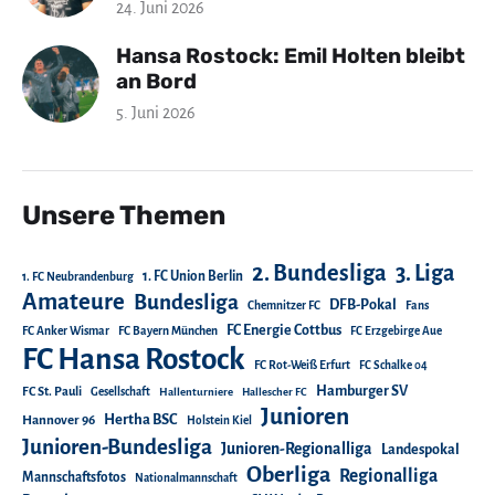
24. Juni 2026
Hansa Rostock: Emil Holten bleibt
an Bord
5. Juni 2026
Unsere Themen
2. Bundesliga
3. Liga
1. FC Union Berlin
1. FC Neubrandenburg
Amateure
Bundesliga
DFB-Pokal
Chemnitzer FC
Fans
FC Energie Cottbus
FC Anker Wismar
FC Bayern München
FC Erzgebirge Aue
FC Hansa Rostock
FC Rot-Weiß Erfurt
FC Schalke 04
Hamburger SV
FC St. Pauli
Gesellschaft
Hallenturniere
Hallescher FC
Junioren
Hertha BSC
Hannover 96
Holstein Kiel
Junioren-Bundesliga
Junioren-Regionalliga
Landespokal
Oberliga
Regionalliga
Mannschaftsfotos
Nationalmannschaft