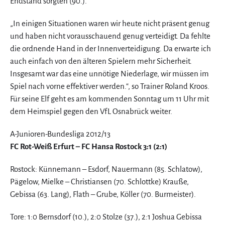
Endstand sorgten (90.).
„In einigen Situationen waren wir heute nicht präsent genug
und haben nicht vorausschauend genug verteidigt. Da fehlte
die ordnende Hand in der Innenverteidigung. Da erwarte ich
auch einfach von den älteren Spielern mehr Sicherheit.
Insgesamt war das eine unnötige Niederlage, wir müssen im
Spiel nach vorne effektiver werden.“, so Trainer Roland Kroos.
Für seine Elf geht es am kommenden Sonntag um 11 Uhr mit
dem Heimspiel gegen den VfL Osnabrück weiter.
A-Junioren-Bundesliga 2012/13
FC Rot-Weiß Erfurt – FC Hansa Rostock 3:1 (2:1)
Rostock: Künnemann – Esdorf, Nauermann (85. Schlatow),
Pägelow, Mielke – Christiansen (70. Schlottke) Krauße,
Gebissa (63. Lang), Flath – Grube, Köller (70. Burmeister).
Tore: 1:0 Bernsdorf (10.), 2:0 Stolze (37.), 2:1 Joshua Gebissa