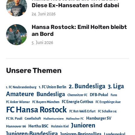
Diese Ex-Hanseaten sind dabei
24. Juni 2026
Hansa Rostock: Emil Holten bleibt
an Bord
5. Juni 2026
Unsere Themen
2. Bundesliga
3. Liga
1. FC Union Berlin
1. FC Neubrandenburg
Amateure
Bundesliga
DFB-Pokal
Chemnitzer FC
Fans
FC Energie Cottbus
FC Anker Wismar
FC Bayern München
FC Erzgebirge Aue
FC Hansa Rostock
FC Rot-Weiß Erfurt
FC Schalke 04
Hamburger SV
FC St. Pauli
Gesellschaft
Hallenturniere
Hallescher FC
Junioren
Hertha BSC
Hannover 96
Holstein Kiel
Junioren-Bundesliga
Junioren-Regionalliga
Landespokal