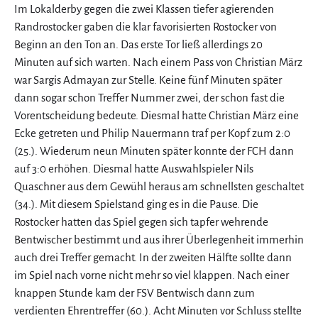
Im Lokalderby gegen die zwei Klassen tiefer agierenden
Randrostocker gaben die klar favorisierten Rostocker von
Beginn an den Ton an. Das erste Tor ließ allerdings 20
Minuten auf sich warten. Nach einem Pass von Christian März
war Sargis Admayan zur Stelle. Keine fünf Minuten später
dann sogar schon Treffer Nummer zwei, der schon fast die
Vorentscheidung bedeute. Diesmal hatte Christian März eine
Ecke getreten und Philip Nauermann traf per Kopf zum 2:0
(25.). Wiederum neun Minuten später konnte der FCH dann
auf 3:0 erhöhen. Diesmal hatte Auswahlspieler Nils
Quaschner aus dem Gewühl heraus am schnellsten geschaltet
(34.). Mit diesem Spielstand ging es in die Pause. Die
Rostocker hatten das Spiel gegen sich tapfer wehrende
Bentwischer bestimmt und aus ihrer Überlegenheit immerhin
auch drei Treffer gemacht. In der zweiten Hälfte sollte dann
im Spiel nach vorne nicht mehr so viel klappen. Nach einer
knappen Stunde kam der FSV Bentwisch dann zum
verdienten Ehrentreffer (60.). Acht Minuten vor Schluss stellte