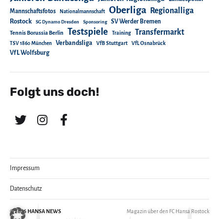
Oberliga
Regionalliga
Mannschaftsfotos
Nationalmannschaft
Rostock
SV Werder Bremen
SG Dynamo Dresden
Sponsoring
Testspiele
Transfermarkt
Tennis Borussia Berlin
Training
Verbandsliga
TSV 1860 München
VfB Stuttgart
VfL Osnabrück
VfL Wolfsburg
Folgt uns doch!
Impressum
Datenschutz
© 2026
HANSA NEWS
Magazin über den FC Hansa Rostock