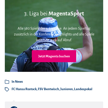
3. Liga bei
MagentaSport
Alle 380 Spiele der 3. Liga live. An jedem Spieltag
zusätzlich in der Konferenz. Highlights und alle Spiele
jederzeit auch auf Abruf.
Jetzt Magenta buchen
In
News
FC Hansa Rostock
,
FSV Bentwisch
,
Junioren
,
Landespokal