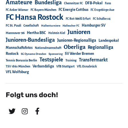
Amateure
Bundesliga
DFB-Pokal
Chemnitzer FC
Fans
FC Energie Cottbus
FC Anker Wismar
FC Bayern München
FC Erzgebirge Aue
FC Hansa Rostock
FC Rot-Weiß Erfurt
FC Schalke 04
Hamburger SV
FC St. Pauli
Gesellschaft
Hallenturniere
Hallescher FC
Junioren
Hertha BSC
Hannover 96
Holstein Kiel
Junioren-Bundesliga
Junioren-Regionalliga
Landespokal
Oberliga
Regionalliga
Mannschaftsfotos
Nationalmannschaft
Rostock
SV Werder Bremen
SG Dynamo Dresden
Sponsoring
Testspiele
Transfermarkt
Tennis Borussia Berlin
Training
Verbandsliga
TSV 1860 München
VfB Stuttgart
VfL Osnabrück
VfL Wolfsburg
Folgt uns doch!