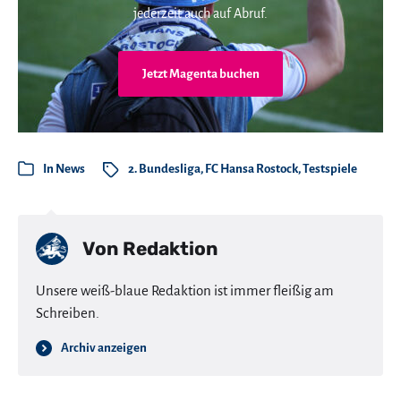
jederzeit auch auf Abruf.
Jetzt Magenta buchen
In
News
2. Bundesliga
,
FC Hansa Rostock
,
Testspiele
Von
Redaktion
Unsere weiß-blaue Redaktion ist immer fleißig am
Schreiben.
Archiv anzeigen