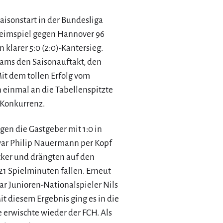
aisonstart in der Bundesliga
Heimspiel gegen Hannover 96
klarer 5:0 (2:0)-Kantersieg.
Teams den Saisonauftakt, den
Mit dem tollen Erfolg vom
 einmal an die Tabellenspitzte
 Konkurrenz.
gen die Gastgeber mit 1:0 in
 war Philip Nauermann per Kopf
locker und drängten auf den
 21 Spielminuten fallen. Erneut
ar Junioren-Nationalspieler Nils
t diesem Ergebnis ging es in die
e erwischte wieder der FCH. Als