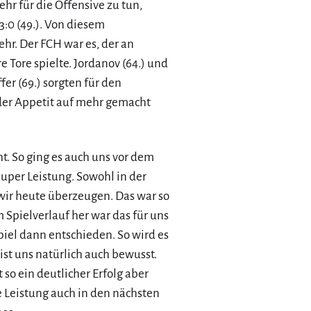
hr für die Offensive zu tun,
:0 (49.). Von diesem
hr. Der FCH war es, der an
 Tore spielte. Jordanov (64.) und
er (69.) sorgten für den
 der Appetit auf mehr gemacht
t. So ging es auch uns vor dem
 super Leistung. Sowohl in der
 wir heute überzeugen. Das war so
m Spielverlauf her war das für uns
iel dann entschieden. So wird es
 ist uns natürlich auch bewusst.
 so ein deutlicher Erfolg aber
e Leistung auch in den nächsten