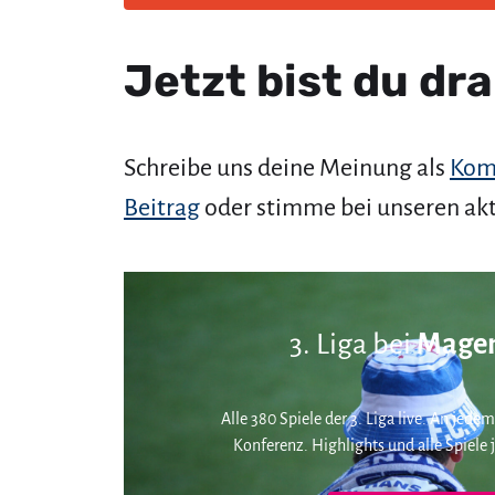
Jetzt bist du dra
Schreibe uns deine Meinung als
Kom
Beitrag
oder stimme bei unseren ak
3. Liga bei
Magen
Alle 380 Spiele der 3. Liga live. An jedem
Konferenz. Highlights und alle Spiele j