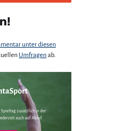
n!
mentar unter diesen
tuellen
Umfragen
ab.
taSport
 Spieltag zusätzlich in der
ederzeit auch auf Abruf.