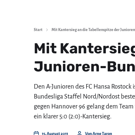
Start
Mit Kantersieg an die Tabellenspitze der Juniore
Mit Kantersieg
Junioren-Bun
Den A-Junioren des FC Hansa Rostock is
Bundesliga Staffel Nord/Nordost best
gegen Hannover 96 gelang dem Team v
ein klarer 5:0 (2:0)-Kantersieg.
15. August 2011
Von
Arne Taron