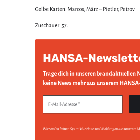
Gelbe Karten: Marcos, März – Pietler, Petrov.
Zuschauer: 57.
HANSA-Newslett
Trage dich in unseren brandaktuellen 
keine News mehr aus unserem HANSA
Wir senden keinen Spam! Nur News und Meldungen aus unserem M