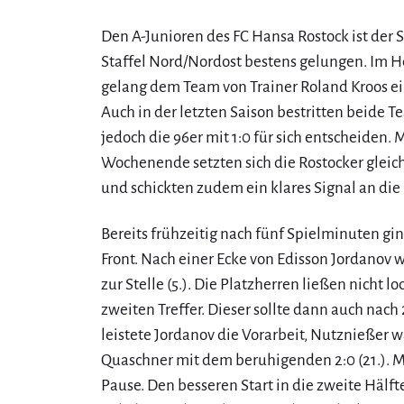
Den A-Junioren des FC Hansa Rostock ist der S
Staffel Nord/Nordost bestens gelungen. Im 
gelang dem Team von Trainer Roland Kroos ein 
Auch in der letzten Saison bestritten beide 
jedoch die 96er mit 1:0 für sich entscheiden. 
Wochenende setzten sich die Rostocker gleich
und schickten zudem ein klares Signal an die
Bereits frühzeitig nach fünf Spielminuten gin
Front. Nach einer Ecke von Edisson Jordanov
zur Stelle (5.). Die Platzherren ließen nicht 
zweiten Treffer. Dieser sollte dann auch nach
leistete Jordanov die Vorarbeit, Nutznießer w
Quaschner mit dem beruhigenden 2:0 (21.). Mi
Pause. Den besseren Start in die zweite Hälft