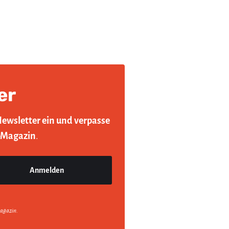
er
Newsletter ein und verpasse
-Magazin
.
agazin.