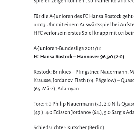
Spielen zeigen können.“, so Trainer Roland Kr
Für die A-Junioren des FC Hansa Rostock ge
um13 Uhr mit einem Auswärtsspiel bei Aufstei
HFC verlor sein erstes Spiel knapp mit 0:1 be
A-Junioren-Bundesliga 2011/12
FC Hansa Rostock – Hannover 96 5:0 (2:0)
Rostock: Brinkies – Pfingstner, Nauermann, Ma
Krausse, Jordanov, Flath (74. Pägelow) – Quas
(65. März), Adamyan.
Tore: 1:0 Philip Nauermann (5.), 2:0 Nils Quas
(49.), 4:0 Edisson Jordanov (64.), 5:0 Sargis A
Schiedsrichter: Kutscher (Berlin).