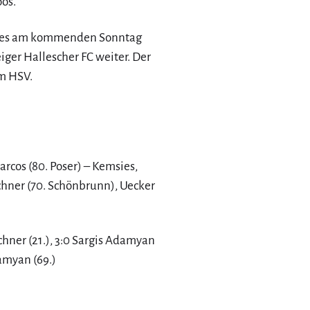
oos.
ht es am kommenden Sonntag
ger Hallescher FC weiter. Der
im HSV.
rcos (80. Poser) – Kemsies,
chner (70. Schönbrunn), Uecker
chner (21.), 3:0 Sargis Adamyan
damyan (69.)