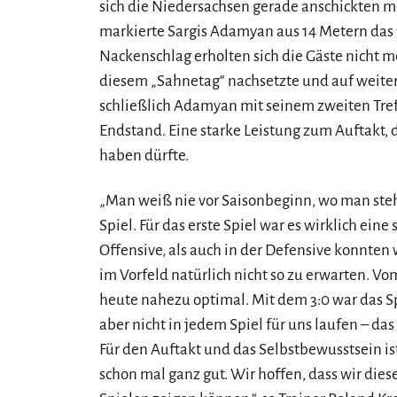
sich die Niedersachsen gerade anschickten me
markierte Sargis Adamyan aus 14 Metern das 3
Nackenschlag erholten sich die Gäste nicht me
diesem „Sahnetag“ nachsetzte und auf weitere
schließlich Adamyan mit seinem zweiten Treff
Endstand. Eine starke Leistung zum Auftakt,
haben dürfte.
„Man weiß nie vor Saisonbeginn, wo man steh
Spiel. Für das erste Spiel war es wirklich eine
Offensive, als auch in der Defensive konnten
im Vorfeld natürlich nicht so zu erwarten. Vo
heute nahezu optimal. Mit dem 3:0 war das Sp
aber nicht in jedem Spiel für uns laufen – das
Für den Auftakt und das Selbstbewusstsein ist
schon mal ganz gut. Wir hoffen, dass wir dies