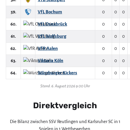
59.
VfL Bochum
0
0
0
60.
VfL Osnabrück
0
0
0
61.
VfL Wolfsburg
0
0
0
62.
VfR Aalen
0
0
0
63.
Viktoria Köln
0
0
0
64.
Würzburger Kickers
0
0
0
Stand: 6. August 2026 9:00 Uhr
Direktvergleich
Die Bilanz zwischen SSV Reutlingen und Karlsruher SC in 1
Spielen in 1 Wettbewerben.