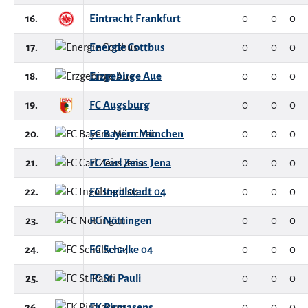
16.
Eintracht Frankfurt
0
0
0
17.
Energie Cottbus
0
0
0
18.
Erzgebirge Aue
0
0
0
19.
FC Augsburg
0
0
0
20.
FC Bayern München
0
0
0
21.
FC Carl Zeiss Jena
0
0
0
22.
FC Ingolstadt 04
0
0
0
23.
FC Nöttingen
0
0
0
24.
FC Schalke 04
0
0
0
25.
FC St. Pauli
0
0
0
26.
FK Pirmasens
0
0
0