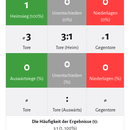
0
0
1
Unentschieden
Niederlagen
Heimsieg (100%)
(0%)
(0%)
3
3:1
1
⌀
⌀
Tore
Tore (Heim)
Gegentore
0
0
0
Unentschieden
Auswärtsiege (%)
Niederlagen (%)
(%)
:
⌀
⌀
Tore
Tore (Auswärts)
Gegentore
Die Häufigkeit der Ergebnisse (1):
3:1 (1, 100%)