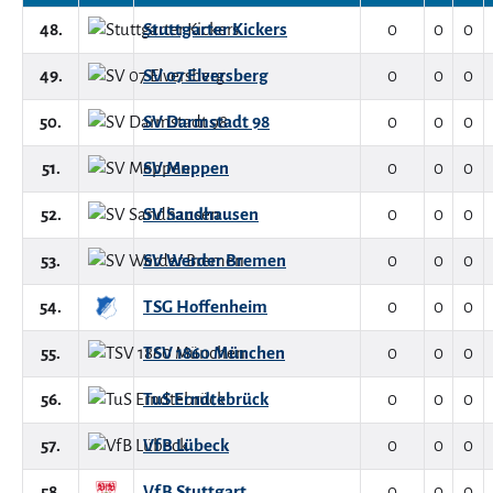
48.
Stuttgarter Kickers
0
0
0
49.
SV 07 Elversberg
0
0
0
50.
SV Darmstadt 98
0
0
0
51.
SV Meppen
0
0
0
52.
SV Sandhausen
0
0
0
53.
SV Werder Bremen
0
0
0
54.
TSG Hoffenheim
0
0
0
55.
TSV 1860 München
0
0
0
56.
TuS Erndtebrück
0
0
0
57.
VfB Lübeck
0
0
0
58.
VfB Stuttgart
0
0
0