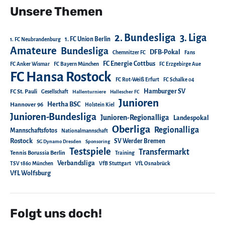
Unsere Themen
2. Bundesliga
3. Liga
1. FC Union Berlin
1. FC Neubrandenburg
Amateure
Bundesliga
DFB-Pokal
Chemnitzer FC
Fans
FC Energie Cottbus
FC Anker Wismar
FC Bayern München
FC Erzgebirge Aue
FC Hansa Rostock
FC Rot-Weiß Erfurt
FC Schalke 04
Hamburger SV
FC St. Pauli
Gesellschaft
Hallenturniere
Hallescher FC
Junioren
Hertha BSC
Hannover 96
Holstein Kiel
Junioren-Bundesliga
Junioren-Regionalliga
Landespokal
Oberliga
Regionalliga
Mannschaftsfotos
Nationalmannschaft
Rostock
SV Werder Bremen
SG Dynamo Dresden
Sponsoring
Testspiele
Transfermarkt
Tennis Borussia Berlin
Training
Verbandsliga
TSV 1860 München
VfB Stuttgart
VfL Osnabrück
VfL Wolfsburg
Folgt uns doch!