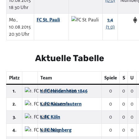
10.08.2015
(0:0)
18:30 Uhr
Mo.,
FC St. Pauli
1:4
10.08.2015
(1:0)
20:30 Uhr
Aktuelle Tabelle
Platz
Team
Spiele
S
U
1.
1. FC Heidenheim 1846
0
0
0
2.
1. FC Kaiserslautern
0
0
0
3.
1. FC Köln
0
0
0
4.
1. FC Nürnberg
0
0
0