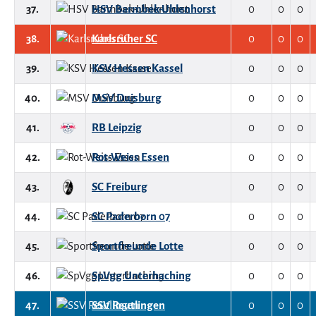
37.
HSV Barmbek-Uhlenhorst
0
0
0
38.
Karlsruher SC
0
0
0
39.
KSV Hessen Kassel
0
0
0
40.
MSV Duisburg
0
0
0
41.
RB Leipzig
0
0
0
42.
Rot-Weiss Essen
0
0
0
43.
SC Freiburg
0
0
0
44.
SC Paderborn 07
0
0
0
45.
Sportfreunde Lotte
0
0
0
46.
SpVgg Unterhaching
0
0
0
47.
SSV Reutlingen
0
0
0