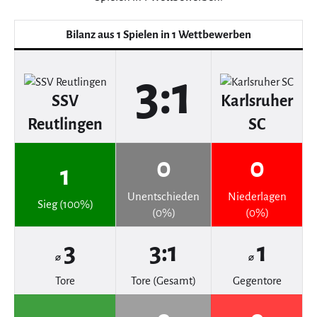
Bilanz aus 1 Spielen in 1 Wettbewerben
3:1
SSV
Karlsruher
Reutlingen
SC
0
0
1
Unentschieden
Niederlagen
Sieg (100%)
(0%)
(0%)
3
3:1
1
⌀
⌀
Tore
Tore (Gesamt)
Gegentore