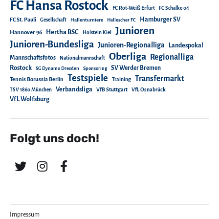
FC Hansa Rostock
FC Rot-Weiß Erfurt
FC Schalke 04
Hamburger SV
FC St. Pauli
Gesellschaft
Hallenturniere
Hallescher FC
Junioren
Hertha BSC
Hannover 96
Holstein Kiel
Junioren-Bundesliga
Junioren-Regionalliga
Landespokal
Oberliga
Regionalliga
Mannschaftsfotos
Nationalmannschaft
Rostock
SV Werder Bremen
SG Dynamo Dresden
Sponsoring
Testspiele
Transfermarkt
Tennis Borussia Berlin
Training
Verbandsliga
TSV 1860 München
VfB Stuttgart
VfL Osnabrück
VfL Wolfsburg
Folgt uns doch!
Impressum