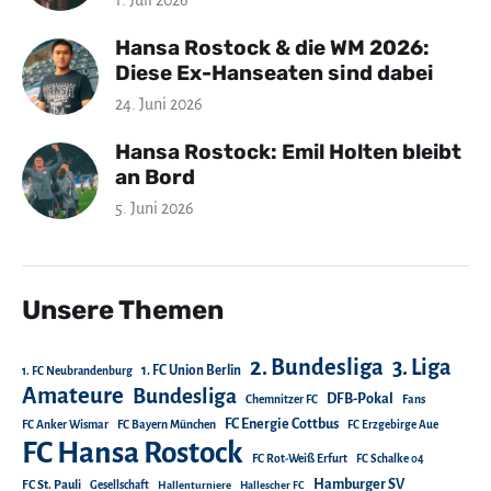
1. Juli 2026
Hansa Rostock & die WM 2026:
Diese Ex-Hanseaten sind dabei
24. Juni 2026
Hansa Rostock: Emil Holten bleibt
an Bord
5. Juni 2026
Unsere Themen
2. Bundesliga
3. Liga
1. FC Union Berlin
1. FC Neubrandenburg
Amateure
Bundesliga
DFB-Pokal
Chemnitzer FC
Fans
FC Energie Cottbus
FC Anker Wismar
FC Bayern München
FC Erzgebirge Aue
FC Hansa Rostock
FC Rot-Weiß Erfurt
FC Schalke 04
Hamburger SV
FC St. Pauli
Gesellschaft
Hallenturniere
Hallescher FC