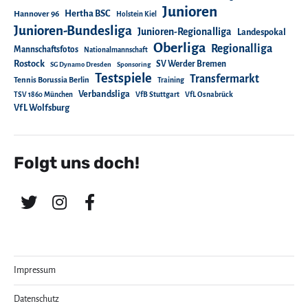
Junioren
Hertha BSC
Hannover 96
Holstein Kiel
Junioren-Bundesliga
Junioren-Regionalliga
Landespokal
Oberliga
Regionalliga
Mannschaftsfotos
Nationalmannschaft
Rostock
SV Werder Bremen
SG Dynamo Dresden
Sponsoring
Testspiele
Transfermarkt
Tennis Borussia Berlin
Training
Verbandsliga
TSV 1860 München
VfB Stuttgart
VfL Osnabrück
VfL Wolfsburg
Folgt uns doch!
Impressum
Datenschutz