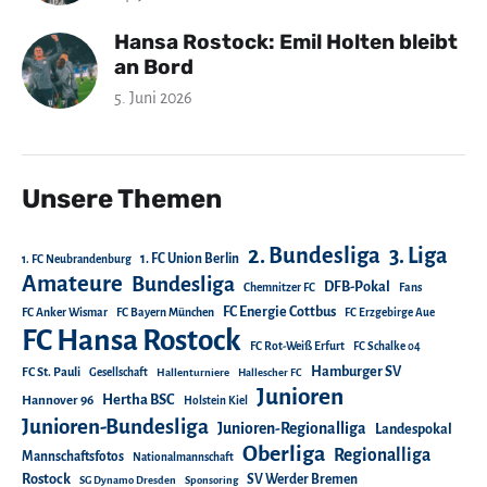
Hansa Rostock: Emil Holten bleibt
an Bord
5. Juni 2026
Unsere Themen
2. Bundesliga
3. Liga
1. FC Union Berlin
1. FC Neubrandenburg
Amateure
Bundesliga
DFB-Pokal
Chemnitzer FC
Fans
FC Energie Cottbus
FC Anker Wismar
FC Bayern München
FC Erzgebirge Aue
FC Hansa Rostock
FC Rot-Weiß Erfurt
FC Schalke 04
Hamburger SV
FC St. Pauli
Gesellschaft
Hallenturniere
Hallescher FC
Junioren
Hertha BSC
Hannover 96
Holstein Kiel
Junioren-Bundesliga
Junioren-Regionalliga
Landespokal
Oberliga
Regionalliga
Mannschaftsfotos
Nationalmannschaft
Rostock
SV Werder Bremen
SG Dynamo Dresden
Sponsoring