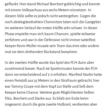
geflankt. Hier stand Michael Borchert goldrichtig und konnte
mit einem Volleyschuss aus sechs Metern einnetzen. In
diesem Stile sollte es jedoch nicht weitergehen. Gegen die
noch abstiegsbedrohten Chemnitzer taten sich die Gastgeber
im weiteren Verlauf der ersten Hälfte sehr schwer. In dieser
Phase erspielte man sich kaum Chancen, spielte teilweise
zerfahren und war in der Defensive nicht immer sattelfest.
Keeper Kevin Müller musste sein Team das eine oder andere
mal vor dem drohenden Rückstand bewahren.
In der zweiten Hälfte wurde das Spiel des FCH dann aber
zunehmend besser. Nach 66 Spielminuten konnte der FCH
dann vor entscheidend auf 2:0 erhöhen. Manfred Starke hatte
einen Freistoß aus 35 Metern in den Strafraum gebracht, hier
war Tommy Grupe mit dem Kopf zur Stelle und ließ dem
Keeper keine Chance. Weitere gute Möglichkeiten ließen
Fikic, Borchert und Starke aus. Es blieb am Ende beim
insgesamt, durch die gute zweite Halbzeit, verdienten aber