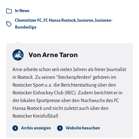
In
News
Chemnitzer FC
,
FC Hansa Rostock
,
Junioren
,
Junioren-
Bundesliga
Von
Arne Taron
Arne arbeite schon seit vielen Jahren als Freier Journalist
in Rostock. Zu seinen "Steckenpferden" gehören im
Rostocker Sport u.a. die Berichterstattung über den
Rostocker Eishockey Club (REC). Zudem berichtet er in
der lokalen Sportpresse über den Nachwuchs des FC
Hansa Rostock und nicht zuletzt auch über den
Rostocker Kreisfußball.
Archiv anzeigen
Website besuchen