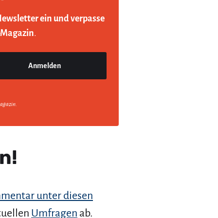
Newsletter ein und verpasse
-Magazin
.
agazin.
n!
mentar unter diesen
tuellen
Umfragen
ab.