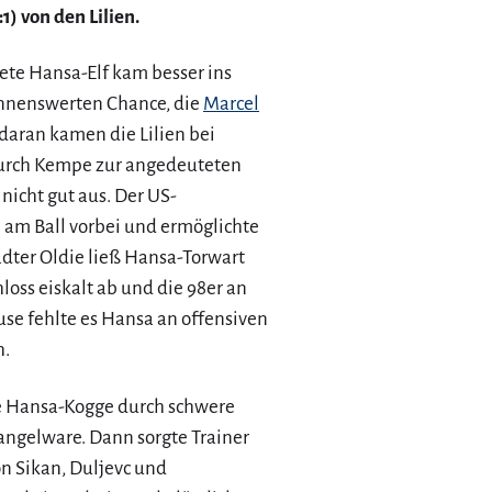
:1) von den Lilien.
ete Hansa-Elf kam besser ins
ennenswerten Chance, die
Marcel
 daran kamen die Lilien bei
durch Kempe zur angedeuteten
 nicht gut aus. Der US-
am Ball vorbei und ermöglichte
ädter Oldie ließ Hansa-Torwart
loss eiskalt ab und die 98er an
ause fehlte es Hansa an offensiven
h.
e Hansa-Kogge durch schwere
ngelware. Dann sorgte Trainer
n Sikan, Duljevc und