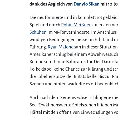
dank des Asgleich von
Danylo Sikan
mit 1:1 (0
Die neuformierte und in komplett rot gekleid
Spiel und durch
Robin Meißner
zur ersten n
Schuhen
im 98-Tor verhinderte. Im Anschluss
windigen Bedingungen besser in Fahrt und 
Führung.
Ryan Malone
sah in dieser Situation
Amerikaner schlug bei einem Abwehrversuch 
Kempe somit freie Bahn aufs Tor. Der Darmst
Kolke dabei keine Chance zur Klärung und sch
die Tabellenspitze der Blitztabelle. Bis zur P
Szenen und hinten wackelte es oft bedenklic
Auch nach dem Seitenwechsel schlingerte di
See. Erwähnenswerte Spielszenen blieben Ma
Härtel mit den offensiven Einwechslungen vo