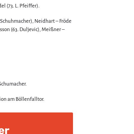
 (73. L. Pfeiffer).
. Schuhmacher), Neidhart – Fröde
lsson (63. Duljevic), Meißner –
 Schumacher.
on am Böllenfalltor.
er