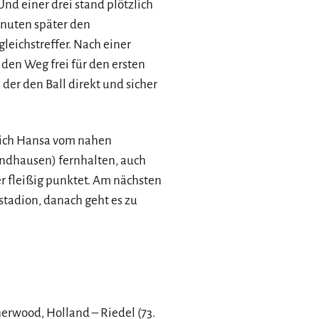
nd einer drei stand plötzlich
inuten später den
eichstreffer. Nach einer
den Weg frei für den ersten
 der den Ball direkt und sicher
sich Hansa vom nahen
andhausen) fernhalten, auch
r fleißig punktet. Am nächsten
stadion, danach geht es zu
herwood, Holland – Riedel (73.