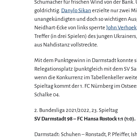
Schumacher für frischen Wind von der Bank. U
goldrichtig.
Danylo Sikan
erzielte nur zwei M
unangekündigten und doch so wichtigen Ausgl
Neidhart-Ecke von links sperrte
John Verhoek
Treffer (in drei Spielen) des jungen Ukrainers,
aus Nahdistanz vollstreckte.
Mit dem Punktgewinn in Darmstadt konnte 
Relegationsplatz (punktgleich mit dem SV S
wenn die Konkurrenz im Tabellenkeller weite
Spieltag kommt der 1. FC Nürnberg im Ostsee
Schalke 04.
2. Bundesliga 2021/2022, 23. Spieltag
SV Darmstadt 98 – FC Hansa Rostock 1:1 (1:0).
Darmstadt: Schuhen – Ronstadt, P. Pfeiffer, Is