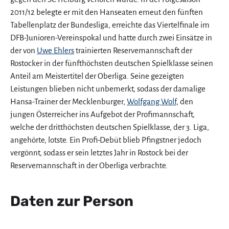
2011/12 belegte er mit den Hanseaten erneut den fünften
Tabellenplatz der Bundesliga, erreichte das Viertelfinale im
DFB-Junioren-Vereinspokal und hatte durch zwei Einsätze in
der von
Uwe Ehlers
trainierten Reservemannschaft der
Rostocker in der fünfthöchsten deutschen Spielklasse seinen
Anteil am Meistertitel der Oberliga. Seine gezeigten
Leistungen blieben nicht unbemerkt, sodass der damalige
Hansa-Trainer der Mecklenburger,
Wolfgang Wolf
, den
jungen Österreicher ins Aufgebot der Profimannschaft,
welche der dritthöchsten deutschen Spielklasse, der 3. Liga,
angehörte, lotste. Ein Profi-Debüt blieb Pfingstner jedoch
vergönnt, sodass er sein letztes Jahr in Rostock bei der
Reservemannschaft in der Oberliga verbrachte.
Daten zur Person