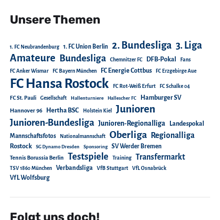
Unsere Themen
2. Bundesliga
3. Liga
1. FC Union Berlin
1. FC Neubrandenburg
Amateure
Bundesliga
DFB-Pokal
Chemnitzer FC
Fans
FC Energie Cottbus
FC Anker Wismar
FC Bayern München
FC Erzgebirge Aue
FC Hansa Rostock
FC Rot-Weiß Erfurt
FC Schalke 04
Hamburger SV
FC St. Pauli
Gesellschaft
Hallenturniere
Hallescher FC
Junioren
Hertha BSC
Hannover 96
Holstein Kiel
Junioren-Bundesliga
Junioren-Regionalliga
Landespokal
Oberliga
Regionalliga
Mannschaftsfotos
Nationalmannschaft
Rostock
SV Werder Bremen
SG Dynamo Dresden
Sponsoring
Testspiele
Transfermarkt
Tennis Borussia Berlin
Training
Verbandsliga
TSV 1860 München
VfB Stuttgart
VfL Osnabrück
VfL Wolfsburg
Folgt uns doch!