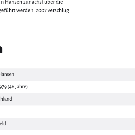
vin Hansen zunächst über die
eführt werden. 2007 verschlug
n
Hansen
979 (46 Jahre)
hland
m
eld