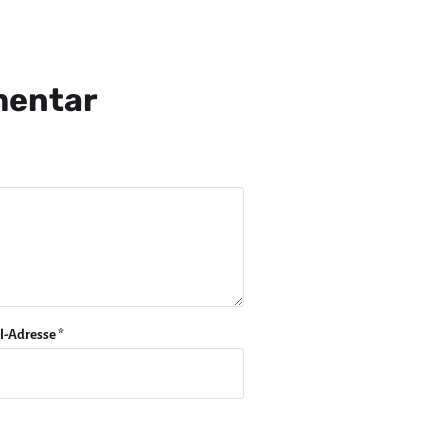
mentar
l-Adresse
*